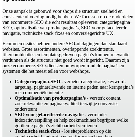
Onze aanpak is gebouwd voor shops die structuur, snelheid en
consistente uitvoering nodig hebben. We focussen op de onderdelen
van ecommerce-SEO die echt resultaat opleveren: categoriepagina-
SEO, optimalisatie van productpagina’s, SEO voor gefacetteerde
navigatie, technische stack-fixes en conversiegerichte UX.
Ecommerce-sites hebben andere SEO-uitdagingen dan standaard
websites. Grote assortimenten, overlappende zoekintentie,
filtercombinaties en template-gedreven pagina’s kunnen relevantie
verdunnen als de structuur niet goed wordt ingericht. Daarom zijn
onze ecommerce-SEO-diensten ontworpen rond de pagina’s en
systemen die het meest tellen voor webshops.
Categoriepagina-SEO
- verbeter categorisatie, keyword-
targeting, paginarelevantie en interne paden naar kernpagina’s
met commerciële intentie
Optimalisatie van productpagina’s
- versterk content,
zoekrelevantie en paginakwaliteit terwijl je conversies
ondersteunt
SEO voor gefacetteerde navigatie
- verminder
indexatieverspilling en help zoekmachines begrijpen welke
gefilterde pagina’s zichtbaarheid verdienen
Technische stack-fixes
- los siteproblemen op die
crawlbaarheid, indexatie en performance beperken