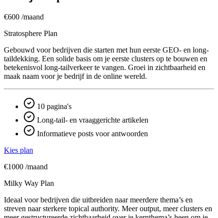
€600
/maand
Stratosphere Plan
Gebouwd voor bedrijven die starten met hun eerste GEO- en long-
taildekking. Een solide basis om je eerste clusters op te bouwen en
betekenisvol long-tailverkeer te vangen. Groei in zichtbaarheid en
maak naam voor je bedrijf in de online wereld.
10 pagina's
Long-tail- en vraaggerichte artikelen
Informatieve posts voor antwoorden
Kies plan
€1000
/maand
Milky Way Plan
Ideaal voor bedrijven die uitbreiden naar meerdere thema’s en
streven naar sterkere topical authority. Meer output, meer clusters en
meer gestructureerde zichtbaarheid over je kern­thema’s heen om je