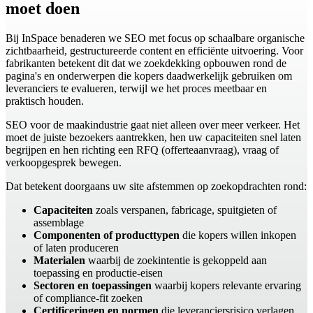
moet doen
Bij InSpace benaderen we SEO met focus op schaalbare organische
zichtbaarheid, gestructureerde content en efficiënte uitvoering. Voor
fabrikanten betekent dit dat we zoekdekking opbouwen rond de
pagina's en onderwerpen die kopers daadwerkelijk gebruiken om
leveranciers te evalueren, terwijl we het proces meetbaar en
praktisch houden.
SEO voor de maakindustrie gaat niet alleen over meer verkeer. Het
moet de juiste bezoekers aantrekken, hen uw capaciteiten snel laten
begrijpen en hen richting een RFQ (offerteaanvraag), vraag of
verkoopgesprek bewegen.
Dat betekent doorgaans uw site afstemmen op zoekopdrachten rond:
Capaciteiten
zoals verspanen, fabricage, spuitgieten of
assemblage
Componenten of producttypen
die kopers willen inkopen
of laten produceren
Materialen
waarbij de zoekintentie is gekoppeld aan
toepassing en productie-eisen
Sectoren en toepassingen
waarbij kopers relevante ervaring
of compliance-fit zoeken
Certificeringen en normen
die leveranciersrisico verlagen