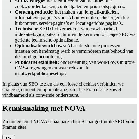
SEO-strategie:
het identificeren van waardevolle
zoekwoordenkansen, contentgaten en prioriteitspagina’s.
Contentproductie:
het maken van longtail-artikelen,
informatieve pagina’s voor AI-antwoorden, clustergerichte
hubcontent, servicepagina’s en locatiegerichte pagina’s.
Technische SEO:
het verbeteren van crawlbaarheid,
indexatielogica, sitestructuur en de kern van on-page SEO via
gerichte technische optimalisatie.
Optimalisatieworkflows:
AI-ondersteunde processen
inzetten om handmatig werk te verminderen met behoud van
deskundige beoordeling.
Publicatieflexibiliteit:
ondersteuning van workflows in grote
CMS-omgevingen en waar relevant in
maatwerkpublicatiesetups.
In plaats van SEO te zien als een losse checklist verbinden we
strategie, content en optimalisatie, zodat je Framer-site zowel
vindbaarheid als conversie ondersteunt.
Kennismaking met NOVA
Zo ondersteunt NOVA schaalbare, door AI aangestuurde SEO voor
Framer-sites.