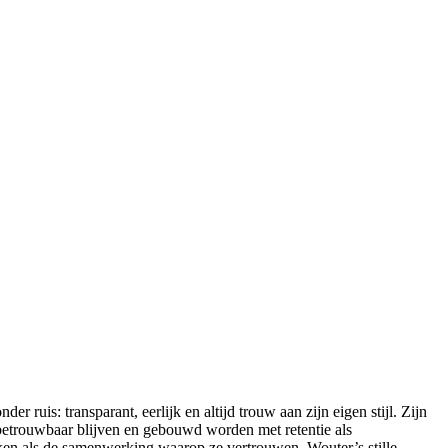
r ruis: transparant, eerlijk en altijd trouw aan zijn eigen stijl. Zijn
, betrouwbaar blijven en gebouwd worden met retentie als
ken als de samenwerking waarop ze vertrouwen. Wouter’s stille,