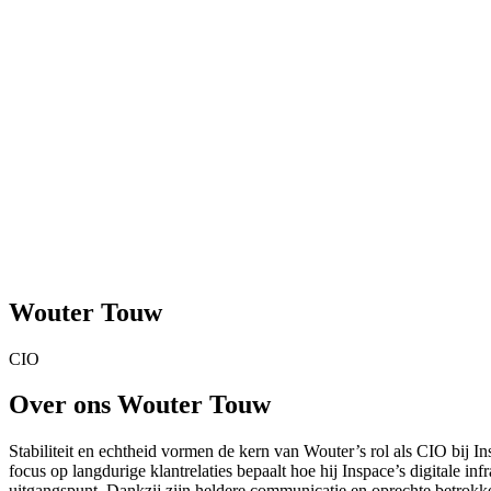
Wouter Touw
CIO
Over ons Wouter Touw
Stabiliteit en echtheid vormen de kern van Wouter’s rol als CIO bij Insp
focus op langdurige klantrelaties bepaalt hoe hij Inspace’s digitale 
uitgangspunt. Dankzij zijn heldere communicatie en oprechte betrokk