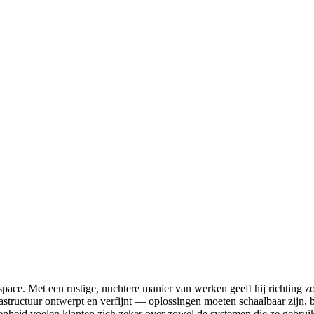
ace. Met een rustige, nuchtere manier van werken geeft hij richting zonde
infrastructuur ontwerpt en verfijnt — oplossingen moeten schaalbaar zijn
enheid voelen klanten zich zeker over zowel de systemen die ze gebrui