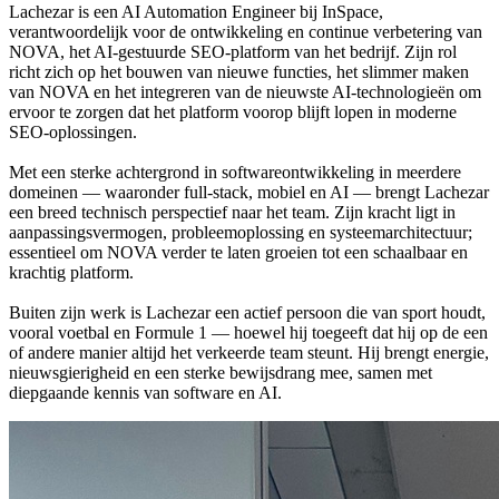
Lachezar is een AI Automation Engineer bij InSpace,
verantwoordelijk voor de ontwikkeling en continue verbetering van
NOVA, het AI-gestuurde SEO-platform van het bedrijf. Zijn rol
richt zich op het bouwen van nieuwe functies, het slimmer maken
van NOVA en het integreren van de nieuwste AI-technologieën om
ervoor te zorgen dat het platform voorop blijft lopen in moderne
SEO-oplossingen.
Met een sterke achtergrond in softwareontwikkeling in meerdere
domeinen — waaronder full-stack, mobiel en AI — brengt Lachezar
een breed technisch perspectief naar het team. Zijn kracht ligt in
aanpassingsvermogen, probleemoplossing en systeemarchitectuur;
essentieel om NOVA verder te laten groeien tot een schaalbaar en
krachtig platform.
Buiten zijn werk is Lachezar een actief persoon die van sport houdt,
vooral voetbal en Formule 1 — hoewel hij toegeeft dat hij op de een
of andere manier altijd het verkeerde team steunt. Hij brengt energie,
nieuwsgierigheid en een sterke bewijsdrang mee, samen met
diepgaande kennis van software en AI.