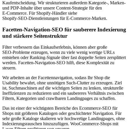
Kaufentscheidung. Wir strukturieren außerdem Kategorie‑, Marken‑
und PDP‑Inhalte über unsere Content‑Strategie für den
E‑Commerce. Für Shopify‑Händler siehe
Shopify‑SEO‑Dienstleistungen für E‑Commerce‑Marken.
Facetten‑Navigation‑SEO für sauberere Indexierung
und stärkere Seitenstruktur
Filter verbessern das Einkaufserlebnis, können aber große
SEO‑Probleme erzeugen, wenn zu viele wenig wertige URLs
entstehen oder Ranking‑Signale über fast doppelte Seiten zersplittert
werden. Facetten‑Navigation‑SEO hilft, diese Komplexität zu
steuern.
Wir arbeiten an der Facettennavigation, sodass Ihr Shop die
Usability bewahrt, ohne unnötigen Such‑Clutter zu erzeugen. Ziel
ist, Suchmaschinen auf die wichtigen Seiten zu lenken, strukturelle
Ineffizienzen zu reduzieren und ein saubereres Verhältnis zwischen
Filtern, Kategorien und crawlbaren Landingpages zu schaffen.
Das ist einer der wichtigsten Bereiche des Ecommerce‑SEO für
Shops mit größeren Katalogen oder geschichteter Navigation. Für
sehr große Kataloge skalieren wir hochwertige Landingpages, ohne
Indexierungsrauschen hinzuzufügen. WooCommerce‑Shops mit
Layer‑Filtern profitieren von unseren