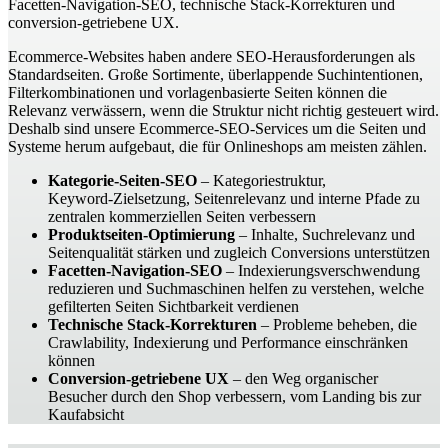
Facetten‑Navigation‑SEO, technische Stack‑Korrekturen und
conversion‑getriebene UX.
Ecommerce‑Websites haben andere SEO‑Herausforderungen als
Standardseiten. Große Sortimente, überlappende Suchintentionen,
Filterkombinationen und vorlagenbasierte Seiten können die
Relevanz verwässern, wenn die Struktur nicht richtig gesteuert wird.
Deshalb sind unsere Ecommerce‑SEO‑Services um die Seiten und
Systeme herum aufgebaut, die für Onlineshops am meisten zählen.
Kategorie‑Seiten‑SEO
– Kategoriestruktur,
Keyword‑Zielsetzung, Seitenrelevanz und interne Pfade zu
zentralen kommerziellen Seiten verbessern
Produktseiten‑Optimierung
– Inhalte, Suchrelevanz und
Seitenqualität stärken und zugleich Conversions unterstützen
Facetten‑Navigation‑SEO
– Indexierungsverschwendung
reduzieren und Suchmaschinen helfen zu verstehen, welche
gefilterten Seiten Sichtbarkeit verdienen
Technische Stack‑Korrekturen
– Probleme beheben, die
Crawlability, Indexierung und Performance einschränken
können
Conversion‑getriebene UX
– den Weg organischer
Besucher durch den Shop verbessern, vom Landing bis zur
Kaufabsicht