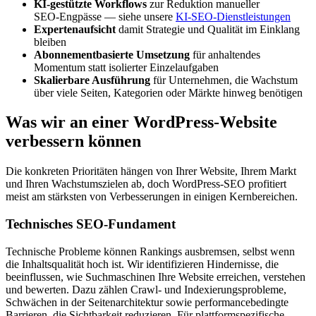
KI-gestützte Workflows
zur Reduktion manueller
SEO‑Engpässe — siehe unsere
KI‑SEO‑Dienstleistungen
Expertenaufsicht
damit Strategie und Qualität im Einklang
bleiben
Abonnementbasierte Umsetzung
für anhaltendes
Momentum statt isolierter Einzelaufgaben
Skalierbare Ausführung
für Unternehmen, die Wachstum
über viele Seiten, Kategorien oder Märkte hinweg benötigen
Was wir an einer WordPress-Website
verbessern können
Die konkreten Prioritäten hängen von Ihrer Website, Ihrem Markt
und Ihren Wachstumszielen ab, doch WordPress‑SEO profitiert
meist am stärksten von Verbesserungen in einigen Kernbereichen.
Technisches SEO-Fundament
Technische Probleme können Rankings ausbremsen, selbst wenn
die Inhaltsqualität hoch ist. Wir identifizieren Hindernisse, die
beeinflussen, wie Suchmaschinen Ihre Website erreichen, verstehen
und bewerten. Dazu zählen Crawl‑ und Indexierungsprobleme,
Schwächen in der Seitenarchitektur sowie performancebedingte
Barrieren, die Sichtbarkeit reduzieren. Für plattformspezifische