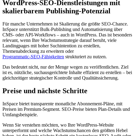
WordPress-SEO-Dienstleistungen mit
skalierbarem Publishing-Potenzial
Für manche Unternehmen ist Skalierung die größte SEO‑Chance.
InSpace unterstützt Bulk‑Publishing und Automatisierung über
CMS‑ oder API‑Workflows – auch in WordPress. Das ist besonders
relevant, wenn Ihre Wachstumsstrategie darauf beruht, viele
Landingpages mit hoher Suchintention zu erstellen,
Themenabdeckung zu erweitern oder
Programmatic‑SEO‑Fähigkeiten
strukturiert zu nutzen.
Das bedeutet nicht, nur der Menge wegen zu veröffentlichen. Ziel
ist es, nützliche, suchausgerichtete Inhalte effizient zu erstellen – bei
gleichzeitiger strategischer Kontrolle und Qualitätssicherung.
Preise und nächste Schritte
InSpace bietet transparente monatliche Abonnement‑Pläne, mit
Preisen im Premium‑Segment. SEO‑Preise bieten Plan‑Details und
Umfangsbeispiele.
Wenn Sie verstehen möchten, wo Ihre WordPress‑Website
unterperformt und welche Wachstumschancen den größten Hebel
haben, ist der beste nächste Schritt ein kostenloses SEO‑Audit oder