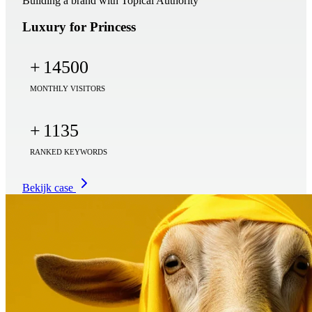
Building a brand with Topical Authority
Luxury for Princess
+
14500
MONTHLY VISITORS
+
1135
RANKED KEYWORDS
Bekijk case