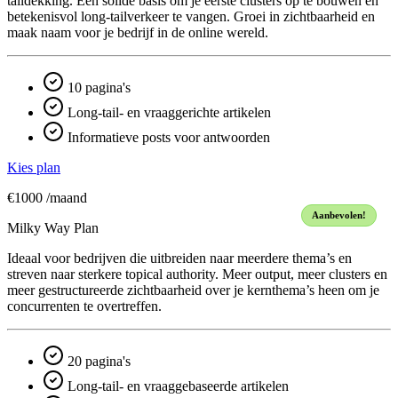
taildekking. Een solide basis om je eerste clusters op te bouwen en
betekenisvol long-tailverkeer te vangen. Groei in zichtbaarheid en
maak naam voor je bedrijf in de online wereld.
10 pagina's
Long-tail- en vraaggerichte artikelen
Informatieve posts voor antwoorden
Kies plan
€1000
/maand
Aanbevolen!
Milky Way Plan
Ideaal voor bedrijven die uitbreiden naar meerdere thema’s en
streven naar sterkere topical authority. Meer output, meer clusters en
meer gestructureerde zichtbaarheid over je kern­thema’s heen om je
concurrenten te overtreffen.
20 pagina's
Long-tail- en vraaggebaseerde artikelen