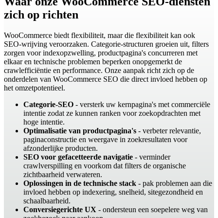
Waar onze WooCommerce SEO-diensten
zich op richten
WooCommerce biedt flexibiliteit, maar die flexibiliteit kan ook
SEO-wrijving veroorzaken. Categorie-structuren groeien uit, filters
zorgen voor indexopzwelling, productpagina's concurreren met
elkaar en technische problemen beperken onopgemerkt de
crawlefficiëntie en performance. Onze aanpak richt zich op de
onderdelen van WooCommerce SEO die direct invloed hebben op
het omzetpotentieel.
Categorie-SEO
- versterk uw kernpagina's met commerciële
intentie zodat ze kunnen ranken voor zoekopdrachten met
hoge intentie.
Optimalisatie van productpagina's
- verbeter relevantie,
paginaconstructie en weergave in zoekresultaten voor
afzonderlijke producten.
SEO voor gefacetteerde navigatie
- verminder
crawlverspilling en voorkom dat filters de organische
zichtbaarheid verwateren.
Oplossingen in de technische stack
- pak problemen aan die
invloed hebben op indexering, snelheid, sitegezondheid en
schaalbaarheid.
Conversiegerichte UX
- ondersteun een soepelere weg van