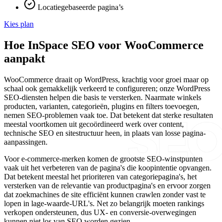
Locatiegebaseerde pagina’s
Kies plan
Hoe InSpace SEO voor WooCommerce
aanpakt
WooCommerce draait op WordPress, krachtig voor groei maar op
schaal ook gemakkelijk verkeerd te configureren; onze WordPress
SEO-diensten helpen die basis te versterken. Naarmate winkels
producten, varianten, categorieën, plugins en filters toevoegen,
nemen SEO-problemen vaak toe. Dat betekent dat sterke resultaten
meestal voortkomen uit gecoördineerd werk over content,
technische SEO en sitestructuur heen, in plaats van losse pagina-
aanpassingen.
Voor e-commerce-merken komen de grootste SEO-winstpunten
vaak uit het verbeteren van de pagina's die koopintentie opvangen.
Dat betekent meestal het prioriteren van categoriepagina's, het
versterken van de relevantie van productpagina's en ervoor zorgen
dat zoekmachines de site efficiënt kunnen crawlen zonder vast te
lopen in lage-waarde-URL's. Net zo belangrijk moeten rankings
verkopen ondersteunen, dus UX- en conversie-overwegingen
kunnen niet los van SEO worden gezien.