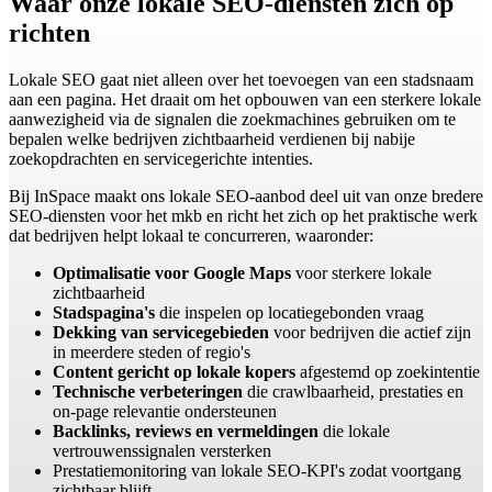
Waar onze lokale SEO-diensten zich op
richten
Lokale SEO gaat niet alleen over het toevoegen van een stadsnaam
aan een pagina. Het draait om het opbouwen van een sterkere lokale
aanwezigheid via de signalen die zoekmachines gebruiken om te
bepalen welke bedrijven zichtbaarheid verdienen bij nabije
zoekopdrachten en servicegerichte intenties.
Bij InSpace maakt ons lokale SEO-aanbod deel uit van onze bredere
SEO-diensten voor het mkb en richt het zich op het praktische werk
dat bedrijven helpt lokaal te concurreren, waaronder:
Optimalisatie voor Google Maps
voor sterkere lokale
zichtbaarheid
Stadspagina's
die inspelen op locatiegebonden vraag
Dekking van servicegebieden
voor bedrijven die actief zijn
in meerdere steden of regio's
Content gericht op lokale kopers
afgestemd op zoekintentie
Technische verbeteringen
die crawlbaarheid, prestaties en
on-page relevantie ondersteunen
Backlinks, reviews en vermeldingen
die lokale
vertrouwenssignalen versterken
Prestatiemonitoring van lokale SEO-KPI's zodat voortgang
zichtbaar blijft