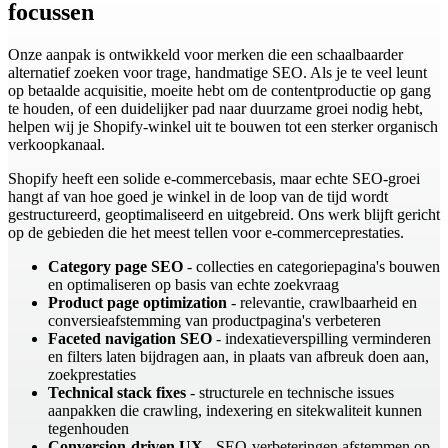
focussen
Onze aanpak is ontwikkeld voor merken die een schaalbaarder
alternatief zoeken voor trage, handmatige SEO. Als je te veel leunt
op betaalde acquisitie, moeite hebt om de contentproductie op gang
te houden, of een duidelijker pad naar duurzame groei nodig hebt,
helpen wij je Shopify-winkel uit te bouwen tot een sterker organisch
verkoopkanaal.
Shopify heeft een solide e-commercebasis, maar echte SEO-groei
hangt af van hoe goed je winkel in de loop van de tijd wordt
gestructureerd, geoptimaliseerd en uitgebreid. Ons werk blijft gericht
op de gebieden die het meest tellen voor e-commerceprestaties.
Category page SEO
- collecties en categoriepagina's bouwen
en optimaliseren op basis van echte zoekvraag
Product page optimization
- relevantie, crawlbaarheid en
conversieafstemming van productpagina's verbeteren
Faceted navigation SEO
- indexatieverspilling verminderen
en filters laten bijdragen aan, in plaats van afbreuk doen aan,
zoekprestaties
Technical stack fixes
- structurele en technische issues
aanpakken die crawling, indexering en sitekwaliteit kunnen
tegenhouden
Conversion-driven UX
- SEO-verbeteringen afstemmen op