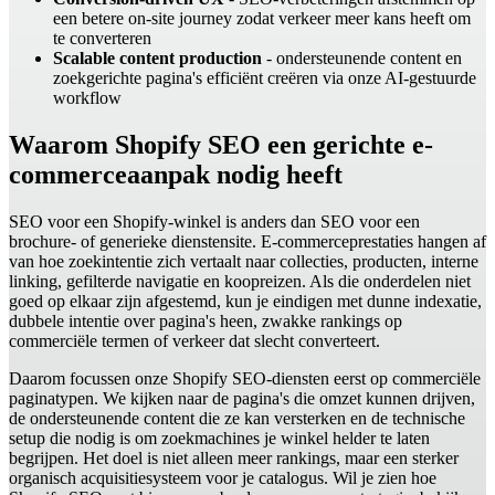
een betere on-site journey zodat verkeer meer kans heeft om
te converteren
Scalable content production
- ondersteunende content en
zoekgerichte pagina's efficiënt creëren via onze AI-gestuurde
workflow
Waarom Shopify SEO een gerichte e-
commerceaanpak nodig heeft
SEO voor een Shopify-winkel is anders dan SEO voor een
brochure- of generieke dienstensite. E-commerceprestaties hangen af
van hoe zoekintentie zich vertaalt naar collecties, producten, interne
linking, gefilterde navigatie en koopreizen. Als die onderdelen niet
goed op elkaar zijn afgestemd, kun je eindigen met dunne indexatie,
dubbele intentie over pagina's heen, zwakke rankings op
commerciële termen of verkeer dat slecht converteert.
Daarom focussen onze Shopify SEO-diensten eerst op commerciële
paginatypen. We kijken naar de pagina's die omzet kunnen drijven,
de ondersteunende content die ze kan versterken en de technische
setup die nodig is om zoekmachines je winkel helder te laten
begrijpen. Het doel is niet alleen meer rankings, maar een sterker
organisch acquisitiesysteem voor je catalogus. Wil je zien hoe