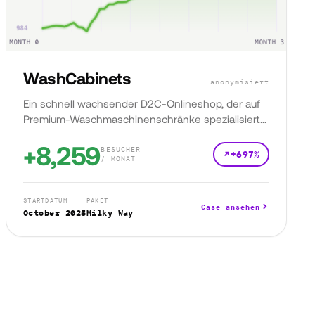
WashCabinets
anonymisiert
Ein schnell wachsender D2C-Onlineshop, der auf
Premium-Waschmaschinenschränke spezialisiert
ist.
+8,259
BESUCHER
+697%
/ MONAT
STARTDATUM
PAKET
Case ansehen
October 2025
Milky Way