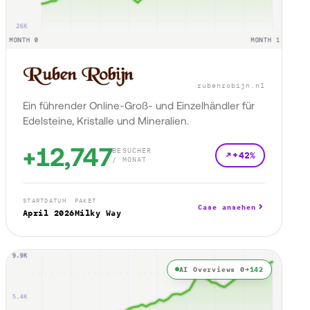
rubenrobijn.nl
Ein führender Online-Groß- und Einzelhändler für
Edelsteine, Kristalle und Mineralien.
+12,747
BESUCHER
+42%
/ MONAT
STARTDATUM
PAKET
Case ansehen
April 2026
Milky Way
AI Overviews 0→
142