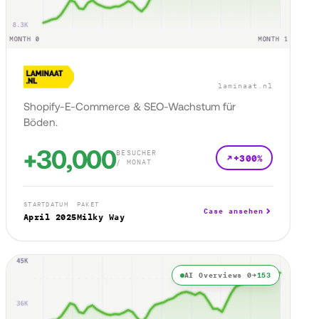
laminaat.nl
Shopify-E-Commerce & SEO-Wachstum für
Böden.
+30,000
BESUCHER
+300%
/ MONAT
STARTDATUM
PAKET
Case ansehen
April 2025
Milky Way
AI Overviews 0→
153