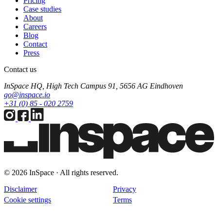
Pricing
Case studies
About
Careers
Blog
Contact
Press
Contact us
InSpace HQ, High Tech Campus 91, 5656 AG Eindhoven
go@inspace.io
+31 (0) 85 - 020 2759
© 2026 InSpace · All rights reserved.
Disclaimer
Privacy
Cookie settings
Terms