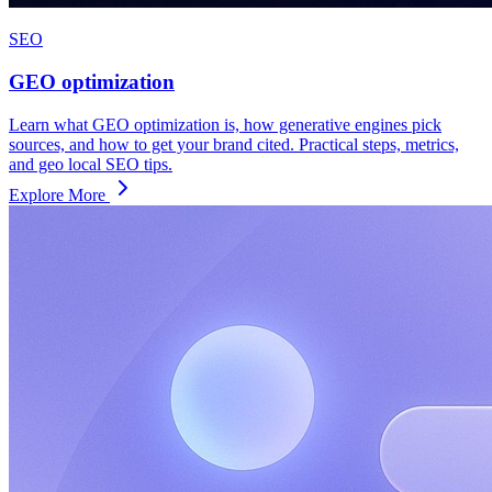
SEO
GEO optimization
Learn what GEO optimization is, how generative engines pick
sources, and how to get your brand cited. Practical steps, metrics,
and geo local SEO tips.
Explore More