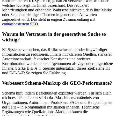
Entitäten helfen KI‑Systemen, genau zu verstehen, wer, was oder
welches Konzept Ihr Inhalt bezeichnet. Das reduziert
Mehrdeutigkeit und erhöht die Wahrscheinlichkeit, dass Ihre Marke
oder Seite den richtigen Themen in generierten Antworten
zugeordnet wird. Das steht in engem Zusammenhang mit
entitätsbasiertem SEO
.
Warum ist Vertrauen in der generativen Suche so
wichtig?
KI‑Systeme versuchen, das Risiko schwacher oder fragwürdiger
Informationen zu reduzieren. Inhalte mit klareren Quellen, stärkerer
Autor:innenschaft, faktischer Konsistenz und breiterer
Korroboration werden eher aufgenommen als vage oder ungestützte
Inhalte. Starke E‑E‑A‑T‑Signale unterstützen dieses Ziel; siehe KI
und E‑E‑A‑T: So zeigen Sie Erfahrung.
Verbessert Schema‑Markup die GEO‑Performance?
Schema hilft, indem Beziehungen expliziter werden. Für sich allein
reicht es nicht, aber es stärkt das Maschinenverständnis von
Organisationen, Autor:innen, Produkten, FAQs und Haupteinheiten
der Seite – in Kombination mit starken Inhalten. Technische
Ergänzungen wie Quellzitations‑Markup können die