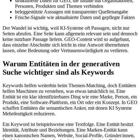
strukturierte Daten für GEO, die Inhalte mit Organisationen,
Personen, Produkten und Themen verbinden
beleggestützte Aussagen mit transparenter Quellenangabe
Frische‑Signale wie aktualisierte Daten und gepflegte Fakten
Der Wandel ist wichtig, weil KI‑Systeme oft Passagen, nicht nur
Seiten abrufen. Eine Seite kann allgemein relevant sein und dennoch
keine nutzbare Passage liefern. GEO‑Content wird so aufgebaut,
dass einzelne Abschnitte sich leicht in eine Antwort übernehmen
lassen, ohne Bedeutung oder Vertrauenswürdigkeit zu verlieren.
Warum Entitäten in der generativen
Suche wichtiger sind als Keywords
Keywords helfen weiterhin beim Themen‑Matching, doch Entitäten
helfen Maschinen zu verstehen, was etwas tatsächlich ist. Eine
Entität ist ein klar identifizierbares Ding wie eine Marke, Person, ein
Produkt, eine Software‑Plattform, ein Ort oder ein Konzept. In GEO
schaffen Entitäten die semantischen Anker, mit denen KI Systeme
Mehrdeutigkeit reduzieren.
Ein Keyword ist beispielsweise eine Textfolge. Eine Entität besitzt
Identität, Attribute und Beziehungen. Eine Marken‑Entität kann
einen kanonischen Namen, Website, Social‑Profile, Gründer:innen,