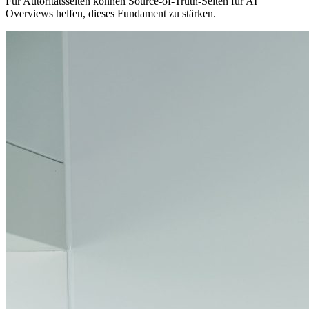
Für Autoritätsseiten können Source‑of‑Truth‑Seiten für AI
Overviews helfen, dieses Fundament zu stärken.