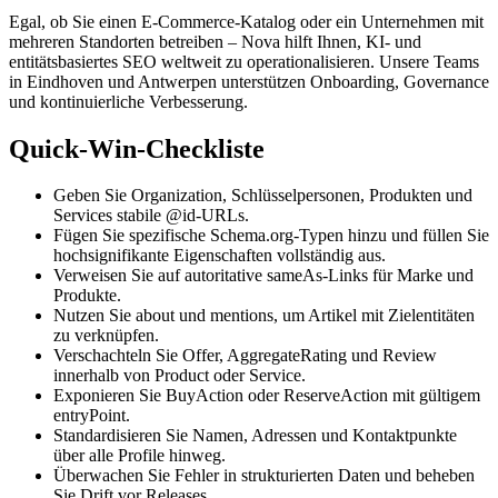
Egal, ob Sie einen E-Commerce-Katalog oder ein Unternehmen mit
mehreren Standorten betreiben – Nova hilft Ihnen, KI- und
entitätsbasiertes SEO weltweit zu operationalisieren. Unsere Teams
in Eindhoven und Antwerpen unterstützen Onboarding, Governance
und kontinuierliche Verbesserung.
Quick-Win-Checkliste
Geben Sie Organization, Schlüsselpersonen, Produkten und
Services stabile @id-URLs.
Fügen Sie spezifische Schema.org-Typen hinzu und füllen Sie
hochsignifikante Eigenschaften vollständig aus.
Verweisen Sie auf autoritative sameAs-Links für Marke und
Produkte.
Nutzen Sie about und mentions, um Artikel mit Zielentitäten
zu verknüpfen.
Verschachteln Sie Offer, AggregateRating und Review
innerhalb von Product oder Service.
Exponieren Sie BuyAction oder ReserveAction mit gültigem
entryPoint.
Standardisieren Sie Namen, Adressen und Kontaktpunkte
über alle Profile hinweg.
Überwachen Sie Fehler in strukturierten Daten und beheben
Sie Drift vor Releases.