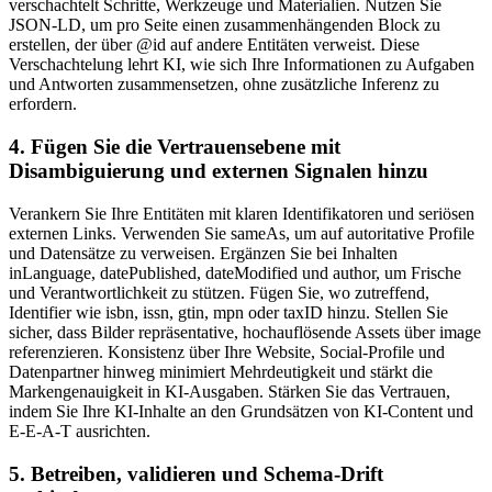
verschachtelt Schritte, Werkzeuge und Materialien. Nutzen Sie
JSON-LD, um pro Seite einen zusammenhängenden Block zu
erstellen, der über @id auf andere Entitäten verweist. Diese
Verschachtelung lehrt KI, wie sich Ihre Informationen zu Aufgaben
und Antworten zusammensetzen, ohne zusätzliche Inferenz zu
erfordern.
4. Fügen Sie die Vertrauensebene mit
Disambiguierung und externen Signalen hinzu
Verankern Sie Ihre Entitäten mit klaren Identifikatoren und seriösen
externen Links. Verwenden Sie sameAs, um auf autoritative Profile
und Datensätze zu verweisen. Ergänzen Sie bei Inhalten
inLanguage, datePublished, dateModified und author, um Frische
und Verantwortlichkeit zu stützen. Fügen Sie, wo zutreffend,
Identifier wie isbn, issn, gtin, mpn oder taxID hinzu. Stellen Sie
sicher, dass Bilder repräsentative, hochauflösende Assets über image
referenzieren. Konsistenz über Ihre Website, Social-Profile und
Datenpartner hinweg minimiert Mehrdeutigkeit und stärkt die
Markengenauigkeit in KI-Ausgaben. Stärken Sie das Vertrauen,
indem Sie Ihre KI-Inhalte an den Grundsätzen von KI-Content und
E-E-A-T ausrichten.
5. Betreiben, validieren und Schema-Drift