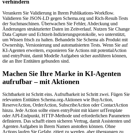
verhindern
Verankern Sie Validierung in Ihrem Publikations-Workflow.
Validieren Sie JSON-LD gegen Schema.org und Rich-Result-Tests
der Suchmaschinen. Überwachen Sie Fehler, Abdeckung und
Änderungen strukturierter Daten im Zeitverlauf. Nutzen Sie Change
Data Capture und Echtzeit-Indizierungsprotokolle, wo unterstützt,
um Wissen frisch zu halten. Behandeln Sie Schema als Produkt mit
Ownership, Versionierung und automatisierten Tests. Wenn Sie auf
KI-Agenten erweitern, exponieren Sie Actions mit potentialAction
und entryPoint, damit Modelle Aufgaben sicher ausführen können,
die an Ihre Entitäten gebunden sind.
Machen Sie Ihre Marke in KI-Agenten
aufrufbar – mit Aktionen
Sichtbarkeit ist Schritt eins. Aufrufbarkeit ist Schritt zwei. Fügen Sie
relevanten Entitäten Schema.org-Aktionen wie BuyAction,
ReserveAction, OrderAction, SubscribeAction oder ContactAction
hinzu. Jede Action sollte einen entryPoint mit klarer urlTemplate
oder API-Endpunkt, HTTP-Methode und erforderlichen Parametern
definieren. Das schafft einen sicheren Vertrag, damit Assistenten und
Agenten Aufgaben in Ihrem Namen anstoßen können. Ohne
Actions laufen Sie Gefahr, zitiert zu werden, aber übergangen zu