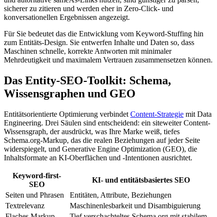
sicherer zu zitieren und werden eher in Zero-Click- und
konversationellen Ergebnissen angezeigt.
Für Sie bedeutet das die Entwicklung vom Keyword-Stuffing hin
zum Entitäts-Design. Sie entwerfen Inhalte und Daten so, dass
Maschinen schnelle, korrekte Antworten mit minimaler
Mehrdeutigkeit und maximalem Vertrauen zusammensetzen können.
Das Entity-SEO-Toolkit: Schema,
Wissensgraphen und GEO
Entitätsorientierte Optimierung verbindet
Content-Strategie
mit Data
Engineering. Drei Säulen sind entscheidend: ein siteweiter Content-
Wissensgraph, der ausdrückt, was Ihre Marke weiß, tiefes
Schema.org-Markup, das die realen Beziehungen auf jeder Seite
widerspiegelt, und Generative Engine Optimization (GEO), die
Inhaltsformate an KI-Oberflächen und -Intentionen ausrichtet.
Keyword-first-
KI- und entitätsbasiertes SEO
SEO
Seiten und Phrasen
Entitäten, Attribute, Beziehungen
Textrelevanz
Maschinenlesbarkeit und Disambiguierung
Flaches Markup
Tief verschachteltes Schema.org mit stabilem