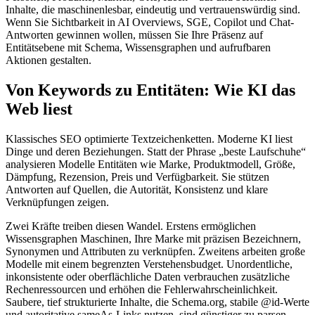
Inhalte, die maschinenlesbar, eindeutig und vertrauenswürdig sind.
Wenn Sie Sichtbarkeit in AI Overviews, SGE, Copilot und Chat-
Antworten gewinnen wollen, müssen Sie Ihre Präsenz auf
Entitätsebene mit Schema, Wissensgraphen und aufrufbaren
Aktionen gestalten.
Von Keywords zu Entitäten: Wie KI das
Web liest
Klassisches SEO optimierte Textzeichenketten. Moderne KI liest
Dinge und deren Beziehungen. Statt der Phrase „beste Laufschuhe“
analysieren Modelle Entitäten wie Marke, Produktmodell, Größe,
Dämpfung, Rezension, Preis und Verfügbarkeit. Sie stützen
Antworten auf Quellen, die Autorität, Konsistenz und klare
Verknüpfungen zeigen.
Zwei Kräfte treiben diesen Wandel. Erstens ermöglichen
Wissensgraphen Maschinen, Ihre Marke mit präzisen Bezeichnern,
Synonymen und Attributen zu verknüpfen. Zweitens arbeiten große
Modelle mit einem begrenzten Verstehensbudget. Unordentliche,
inkonsistente oder oberflächliche Daten verbrauchen zusätzliche
Rechenressourcen und erhöhen die Fehlerwahrscheinlichkeit.
Saubere, tief strukturierte Inhalte, die Schema.org, stabile @id-Werte
und autoritative sameAs-Links nutzen, sind günstiger zu parsen,