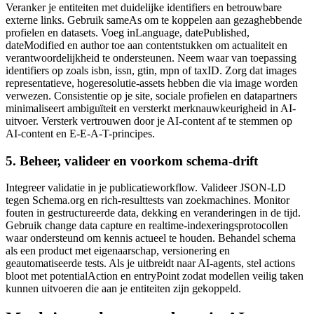
Veranker je entiteiten met duidelijke identifiers en betrouwbare
externe links. Gebruik sameAs om te koppelen aan gezaghebbende
profielen en datasets. Voeg inLanguage, datePublished,
dateModified en author toe aan contentstukken om actualiteit en
verantwoordelijkheid te ondersteunen. Neem waar van toepassing
identifiers op zoals isbn, issn, gtin, mpn of taxID. Zorg dat images
representatieve, hogeresolutie-assets hebben die via image worden
verwezen. Consistentie op je site, sociale profielen en datapartners
minimaliseert ambiguïteit en versterkt merknauwkeurigheid in AI-
uitvoer. Versterk vertrouwen door je AI-content af te stemmen op
AI-content en E-E-A-T-principes.
5. Beheer, valideer en voorkom schema-drift
Integreer validatie in je publicatieworkflow. Valideer JSON-LD
tegen Schema.org en rich-resulttests van zoekmachines. Monitor
fouten in gestructureerde data, dekking en veranderingen in de tijd.
Gebruik change data capture en realtime-indexeringsprotocollen
waar ondersteund om kennis actueel te houden. Behandel schema
als een product met eigenaarschap, versionering en
geautomatiseerde tests. Als je uitbreidt naar AI-agents, stel actions
bloot met potentialAction en entryPoint zodat modellen veilig taken
kunnen uitvoeren die aan je entiteiten zijn gekoppeld.