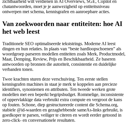
zichtbaarheid wilt verdienen in AI Overviews, SGE, Copilot en
chatantwoorden, moet je je aanwezigheid op entiteitsniveau
ontwerpen met schema, kennisgrafen en aanroepbare acties.
Van zoekwoorden naar entiteiten: hoe AI
het web leest
Traditionele SEO optimaliseerde tekststrings. Moderne AI leest
dingen en hun relaties. In plaats van “beste hardloopschoenen” als
woordgroep parseren modellen entiteiten zoals Merk, Productmodel,
Maat, Demping, Review, Prijs en Beschikbaarheid. Ze baseren
antwoorden op bronnen die autoriteit, consistentie en duidelijke
verbanden tonen.
Twee krachten sturen deze verschuiving. Ten eerste stellen
kennisgrafen machines in staat je merk te koppelen aan precieze
identifiers, synoniemen en attributen. Ten tweede werken grote
modellen met een beperkt begripsbudget. Rommelige, inconsistente
of oppervlakkige data verbruikt extra compute en vergroot de kans
op fouten. Schone, diep gestructureerde content die Schema.org,
stabiele @id-waarden en gezaghebbende sameAs-links gebruikt, is
goedkoper te parsen, veiliger te citeren en wordt eerder getoond in
zero-click- en conversationele resultaten.