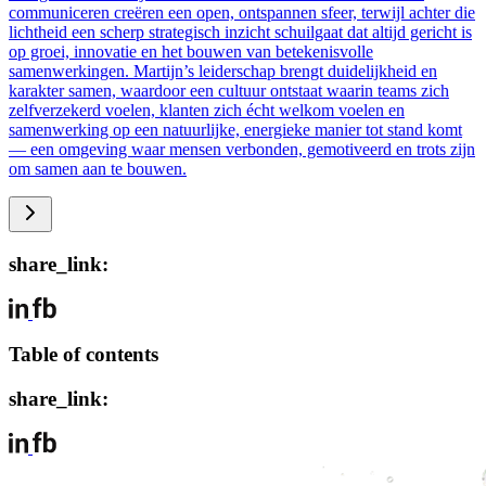
communiceren creëren een open, ontspannen sfeer, terwijl achter die
lichtheid een scherp strategisch inzicht schuilgaat dat altijd gericht is
op groei, innovatie en het bouwen van betekenisvolle
samenwerkingen. Martijn’s leiderschap brengt duidelijkheid en
karakter samen, waardoor een cultuur ontstaat waarin teams zich
zelfverzekerd voelen, klanten zich écht welkom voelen en
samenwerking op een natuurlijke, energieke manier tot stand komt
— een omgeving waar mensen verbonden, gemotiveerd en trots zijn
om samen aan te bouwen.
share_link:
Table of contents
share_link: