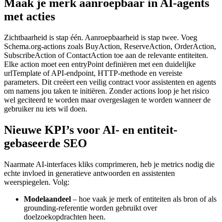
Maak je merk aanroepbaar in AI-agents
met acties
Zichtbaarheid is stap één. Aanroepbaarheid is stap twee. Voeg
Schema.org-actions zoals BuyAction, ReserveAction, OrderAction,
SubscribeAction of ContactAction toe aan de relevante entiteiten.
Elke action moet een entryPoint definiëren met een duidelijke
urlTemplate of API-endpoint, HTTP-methode en vereiste
parameters. Dit creëert een veilig contract voor assistenten en agents
om namens jou taken te initiëren. Zonder actions loop je het risico
wel geciteerd te worden maar overgeslagen te worden wanneer de
gebruiker nu iets wil doen.
Nieuwe KPI’s voor AI- en entiteit-
gebaseerde SEO
Naarmate AI-interfaces kliks comprimeren, heb je metrics nodig die
echte invloed in generatieve antwoorden en assistenten
weerspiegelen. Volg:
Modelaandeel
– hoe vaak je merk of entiteiten als bron of als
grounding-referentie worden gebruikt over
doelzoekopdrachten heen.