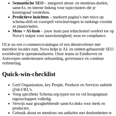
Semantische SEO
– integreert about- en mentions-doelen,
sameAs, en interne linking voor topicclusters die je
kennisgraaf versterken.
Predictieve inzichten
– markeert pagina’s met risico op
schema-drift en voorspelt verschuivingen in rankings voordat
ze plaatsvinden.
Mens + AI-fusie
– jouw team past redactioneel oordeel toe op
Nova’s output voor nauwkeurigheid, toon en compliance.
Of je nu een e-commercecatalogus of een dienstverlener met
meerdere locaties runt, Nova helpt je AI- en entiteit-gebaseerde SEO
wereldwijd te operationaliseren. Onze teams in Eindhoven en
Antwerpen ondersteunen onboarding, governance en continue
verbetering.
Quick-win-checklist
Geef Organization, key People, Products en Services stabiele
@id-URL’s.
Voeg specifieke Schema.org-typen toe en vul hoogsignaal-
eigenschappen volledig.
Verwijs naar gezaghebbende sameAs-links voor merk en
producten.
Gebruik about en mentions om artikelen met doelentiteiten te