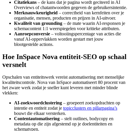
Citatiekans
– de kans dat je pagina wordt geciteerd in AI
Overviews of chatantwoorden gegeven de gebruikersintentie.
Merknauwkeurigheid
– correctheid van kernfeiten over je
organisatie, mensen, producten en prijzen in AI-uitvoer.
Kwaliteit van grounding
– de mate waarin AI-responsen je
schemacontent 1:1 weerspiegelen voor kritieke attributen.
Aanroepconversie
– voltooiingspercentage van acties die
vanaf AI-oppervlakken worden gestart met jouw
blootgestelde actions.
Hoe InSpace Nova entiteit-SEO op schaal
versnelt
Opschalen van entiteitswerk vereist automatisering met menselijke
kwaliteitscontrole. Nova van InSpace automatiseert 80 procent van
het zware werk zodat je sneller kunt leveren met minder blinde
vlekken:
AI-zoekwoordclustering
– groepeert zoekopdrachten op
intentie en entiteit zodat je
topicclusters en pillarpagina’s
bouwt die elkaar versterken.
Contentautomatisering
– stelt outlines, bodycopy en
metadata op die zijn afgestemd op je doelentiteiten en
schematypen.