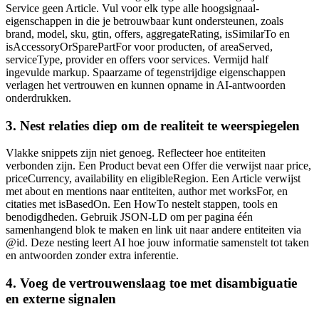
Service geen Article. Vul voor elk type alle hoogsignaal-
eigenschappen in die je betrouwbaar kunt ondersteunen, zoals
brand, model, sku, gtin, offers, aggregateRating, isSimilarTo en
isAccessoryOrSparePartFor voor producten, of areaServed,
serviceType, provider en offers voor services. Vermijd half
ingevulde markup. Spaarzame of tegenstrijdige eigenschappen
verlagen het vertrouwen en kunnen opname in AI-antwoorden
onderdrukken.
3. Nest relaties diep om de realiteit te weerspiegelen
Vlakke snippets zijn niet genoeg. Reflecteer hoe entiteiten
verbonden zijn. Een Product bevat een Offer die verwijst naar price,
priceCurrency, availability en eligibleRegion. Een Article verwijst
met about en mentions naar entiteiten, author met worksFor, en
citaties met isBasedOn. Een HowTo nestelt stappen, tools en
benodigdheden. Gebruik JSON-LD om per pagina één
samenhangend blok te maken en link uit naar andere entiteiten via
@id. Deze nesting leert AI hoe jouw informatie samenstelt tot taken
en antwoorden zonder extra inferentie.
4. Voeg de vertrouwenslaag toe met disambiguatie
en externe signalen