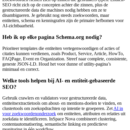
SEO richt zich op de concepten achter die zinnen, plus de
gestructureerde data die machines nodig hebben om ze te
disambigueren. Je gebruikt nog steeds zoekwoorden, maar
entiteiten, schema en kennisgrafen zijn de primaire hefbomen voor
AI-zichtbaarheid.
Heb ik op elke pagina Schema.org nodig?
Prioriteer templates die entiteiten vertegenwoordigen of acties of
citaties kunnen verdienen, zoals Product, Service, Article, HowTo,
FAQPage, Event en Organization. Streef naar complete, consistente,
geneste JSON-LD. Houd het voor dunne of utility-pagina’s
minimaal en correct.
Welke tools helpen bij AI- en entiteit-gebaseerde
SEO?
Gebruik crawlers en validators voor gestructureerde data,
entiteitsextractietools om about- en mentions-doelen te vinden, en
clustertools om zoekopdrachten op intentie te groeperen. Zet
AI in
voor zoekwoordenonderzoek
om entiteiten, attributen en relaties uit
zoekdata te identificeren. InSpace Nova combineert clustering,
contentautomatisering, semantische linking en predictieve
monitoring in één workflow.