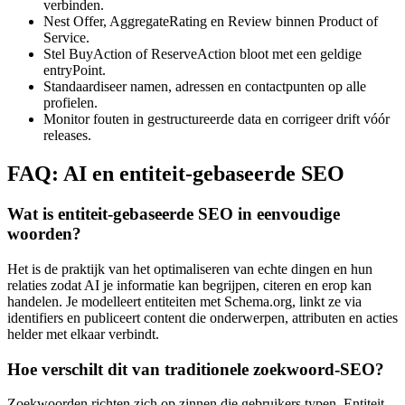
verbinden.
Nest Offer, AggregateRating en Review binnen Product of
Service.
Stel BuyAction of ReserveAction bloot met een geldige
entryPoint.
Standaardiseer namen, adressen en contactpunten op alle
profielen.
Monitor fouten in gestructureerde data en corrigeer drift vóór
releases.
FAQ: AI en entiteit-gebaseerde SEO
Wat is entiteit-gebaseerde SEO in eenvoudige
woorden?
Het is de praktijk van het optimaliseren van echte dingen en hun
relaties zodat AI je informatie kan begrijpen, citeren en erop kan
handelen. Je modelleert entiteiten met Schema.org, linkt ze via
identifiers en publiceert content die onderwerpen, attributen en acties
helder met elkaar verbindt.
Hoe verschilt dit van traditionele zoekwoord-SEO?
Zoekwoorden richten zich op zinnen die gebruikers typen. Entiteit-