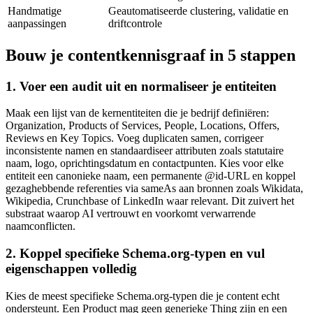
Handmatige
Geautomatiseerde clustering, validatie en
aanpassingen
driftcontrole
Bouw je contentkennisgraaf in 5 stappen
1. Voer een audit uit en normaliseer je entiteiten
Maak een lijst van de kernentiteiten die je bedrijf definiëren:
Organization, Products of Services, People, Locations, Offers,
Reviews en Key Topics. Voeg duplicaten samen, corrigeer
inconsistente namen en standaardiseer attributen zoals statutaire
naam, logo, oprichtingsdatum en contactpunten. Kies voor elke
entiteit een canonieke naam, een permanente @id-URL en koppel
gezaghebbende referenties via sameAs aan bronnen zoals Wikidata,
Wikipedia, Crunchbase of LinkedIn waar relevant. Dit zuivert het
substraat waarop AI vertrouwt en voorkomt verwarrende
naamconflicten.
2. Koppel specifieke Schema.org-typen en vul
eigenschappen volledig
Kies de meest specifieke Schema.org-typen die je content echt
ondersteunt. Een Product mag geen generieke Thing zijn en een