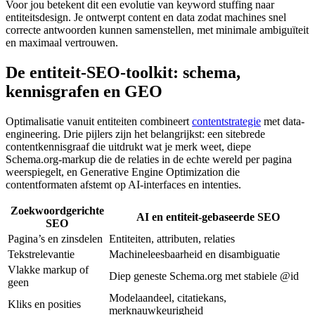
Voor jou betekent dit een evolutie van keyword stuffing naar
entiteitsdesign. Je ontwerpt content en data zodat machines snel
correcte antwoorden kunnen samenstellen, met minimale ambiguïteit
en maximaal vertrouwen.
De entiteit-SEO-toolkit: schema,
kennisgrafen en GEO
Optimalisatie vanuit entiteiten combineert
contentstrategie
met data-
engineering. Drie pijlers zijn het belangrijkst: een sitebrede
contentkennisgraaf die uitdrukt wat je merk weet, diepe
Schema.org-markup die de relaties in de echte wereld per pagina
weerspiegelt, en Generative Engine Optimization die
contentformaten afstemt op AI-interfaces en intenties.
Zoekwoordgerichte
AI en entiteit-gebaseerde SEO
SEO
Pagina’s en zinsdelen
Entiteiten, attributen, relaties
Tekstrelevantie
Machineleesbaarheid en disambiguatie
Vlakke markup of
Diep geneste Schema.org met stabiele @id
geen
Modelaandeel, citatiekans,
Kliks en posities
merknauwkeurigheid