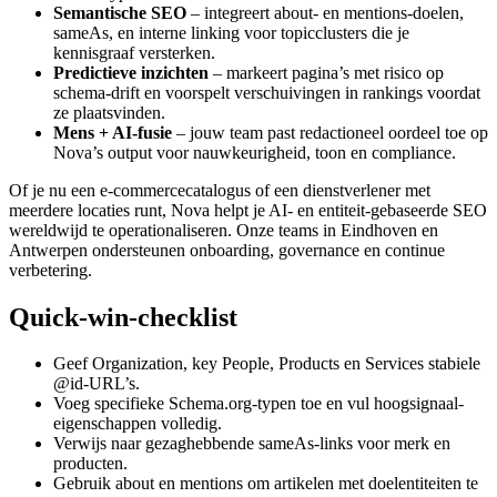
Semantische SEO
– integreert about- en mentions-doelen,
sameAs, en interne linking voor topicclusters die je
kennisgraaf versterken.
Predictieve inzichten
– markeert pagina’s met risico op
schema-drift en voorspelt verschuivingen in rankings voordat
ze plaatsvinden.
Mens + AI-fusie
– jouw team past redactioneel oordeel toe op
Nova’s output voor nauwkeurigheid, toon en compliance.
Of je nu een e-commercecatalogus of een dienstverlener met
meerdere locaties runt, Nova helpt je AI- en entiteit-gebaseerde SEO
wereldwijd te operationaliseren. Onze teams in Eindhoven en
Antwerpen ondersteunen onboarding, governance en continue
verbetering.
Quick-win-checklist
Geef Organization, key People, Products en Services stabiele
@id-URL’s.
Voeg specifieke Schema.org-typen toe en vul hoogsignaal-
eigenschappen volledig.
Verwijs naar gezaghebbende sameAs-links voor merk en
producten.
Gebruik about en mentions om artikelen met doelentiteiten te