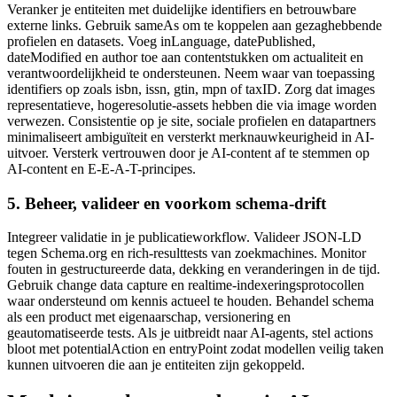
Veranker je entiteiten met duidelijke identifiers en betrouwbare
externe links. Gebruik sameAs om te koppelen aan gezaghebbende
profielen en datasets. Voeg inLanguage, datePublished,
dateModified en author toe aan contentstukken om actualiteit en
verantwoordelijkheid te ondersteunen. Neem waar van toepassing
identifiers op zoals isbn, issn, gtin, mpn of taxID. Zorg dat images
representatieve, hogeresolutie-assets hebben die via image worden
verwezen. Consistentie op je site, sociale profielen en datapartners
minimaliseert ambiguïteit en versterkt merknauwkeurigheid in AI-
uitvoer. Versterk vertrouwen door je AI-content af te stemmen op
AI-content en E-E-A-T-principes.
5. Beheer, valideer en voorkom schema-drift
Integreer validatie in je publicatieworkflow. Valideer JSON-LD
tegen Schema.org en rich-resulttests van zoekmachines. Monitor
fouten in gestructureerde data, dekking en veranderingen in de tijd.
Gebruik change data capture en realtime-indexeringsprotocollen
waar ondersteund om kennis actueel te houden. Behandel schema
als een product met eigenaarschap, versionering en
geautomatiseerde tests. Als je uitbreidt naar AI-agents, stel actions
bloot met potentialAction en entryPoint zodat modellen veilig taken
kunnen uitvoeren die aan je entiteiten zijn gekoppeld.