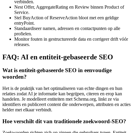
verbinden.
Nest Offer, AggregateRating en Review binnen Product of
Service.
Stel BuyAction of ReserveAction bloot met een geldige
entryPoint.
Standaardiseer namen, adressen en contactpunten op alle
profielen.
Monitor fouten in gestructureerde data en corrigeer drift vóór
releases.
FAQ: AI en entiteit-gebaseerde SEO
Wat is entiteit-gebaseerde SEO in eenvoudige
woorden?
Het is de praktijk van het optimaliseren van echte dingen en hun
relaties zodat AI je informatie kan begrijpen, citeren en erop kan
handelen. Je modelleert entiteiten met Schema.org, linkt ze via
identifiers en publiceert content die onderwerpen, attributen en acties
helder met elkaar verbindt.
Hoe verschilt dit van traditionele zoekwoord-SEO?
Zoekwoorden richten zich op zinnen die gebruikers typen. Entiteit-