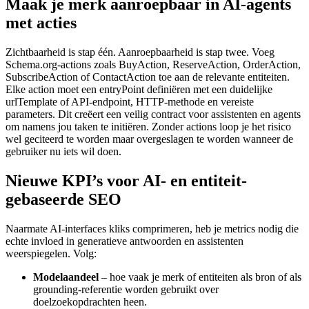
Maak je merk aanroepbaar in AI-agents
met acties
Zichtbaarheid is stap één. Aanroepbaarheid is stap twee. Voeg
Schema.org-actions zoals BuyAction, ReserveAction, OrderAction,
SubscribeAction of ContactAction toe aan de relevante entiteiten.
Elke action moet een entryPoint definiëren met een duidelijke
urlTemplate of API-endpoint, HTTP-methode en vereiste
parameters. Dit creëert een veilig contract voor assistenten en agents
om namens jou taken te initiëren. Zonder actions loop je het risico
wel geciteerd te worden maar overgeslagen te worden wanneer de
gebruiker nu iets wil doen.
Nieuwe KPI’s voor AI- en entiteit-
gebaseerde SEO
Naarmate AI-interfaces kliks comprimeren, heb je metrics nodig die
echte invloed in generatieve antwoorden en assistenten
weerspiegelen. Volg:
Modelaandeel
– hoe vaak je merk of entiteiten als bron of als
grounding-referentie worden gebruikt over
doelzoekopdrachten heen.