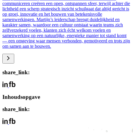
communiceren creëren een open, ontspannen sfeer, terwijl achter die
lichtheid een scherp strategisch inzicht schuilgaat dat altijd gericht is
op groei, innovatie en het bouwen van betekenisvolle
samenwerkingen. Martijn’s leiderschap brengt duidelijkheid en
karakter samen, waardoor een cultuur ontstaat waarin teams zich
zelfverzekerd voelen, klanten zich écht welkom voelen en
samenwerking op een natuurlijke, energieke manier tot stand komt
— een omgeving waar mensen verbonden, gemotiveerd en trots zijn
om samen aan te bouwen.
share_link:
Inhoudsopgave
share_link: