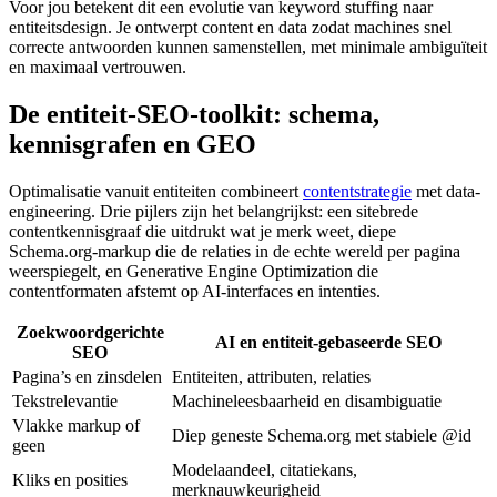
Voor jou betekent dit een evolutie van keyword stuffing naar
entiteitsdesign. Je ontwerpt content en data zodat machines snel
correcte antwoorden kunnen samenstellen, met minimale ambiguïteit
en maximaal vertrouwen.
De entiteit-SEO-toolkit: schema,
kennisgrafen en GEO
Optimalisatie vanuit entiteiten combineert
contentstrategie
met data-
engineering. Drie pijlers zijn het belangrijkst: een sitebrede
contentkennisgraaf die uitdrukt wat je merk weet, diepe
Schema.org-markup die de relaties in de echte wereld per pagina
weerspiegelt, en Generative Engine Optimization die
contentformaten afstemt op AI-interfaces en intenties.
Zoekwoordgerichte
AI en entiteit-gebaseerde SEO
SEO
Pagina’s en zinsdelen
Entiteiten, attributen, relaties
Tekstrelevantie
Machineleesbaarheid en disambiguatie
Vlakke markup of
Diep geneste Schema.org met stabiele @id
geen
Modelaandeel, citatiekans,
Kliks en posities
merknauwkeurigheid