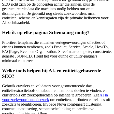
SEO richt zich op de concepten achter die zinnen, plus de
gestructureerde data die machines nodig hebben om ze te
disambigueren. Je gebruikt nog steeds zoekwoorden, maar
entiteiten, schema en kennisgrafen zijn de primaire hefbomen voor
AI-zichtbaarheid.
Heb ik op elke pagina Schema.org nodig?
Prioriteer templates die entiteiten vertegenwoordigen of acties of
citaties kunnen verdienen, zoals Product, Service, Article, HowTo,
FAQPage, Event en Organization. Streef naar complete, consistente,
geneste JSON-LD. Houd het voor dunne of utility-pagina’s
minimaal en correct.
Welke tools helpen bij AI- en entiteit-gebaseerde
SEO?
Gebruik crawlers en validators voor gestructureerde data,
entiteitsextractietools om about- en mentions-doelen te vinden, en
clustertools om zoekopdrachten op intentie te groeperen. Zet
AI in
voor zoekwoordenonderzoek
om entiteiten, attributen en relaties uit
zoekdata te identificeren. InSpace Nova combineert clustering,
contentautomatisering, semantische linking en predictieve
monitoring in één workflow.