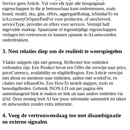
Service geen Article. Vul voor elk type alle hoogsignaal-
eigenschappen in die je betrouwbaar kunt ondersteunen, zoals
brand, model, sku, gtin, offers, aggregateRating, isSimilarTo en
isAccessoryOrSparePartFor voor producten, of areaServed,
serviceType, provider en offers voor services. Vermijd half
ingevulde markup. Spaarzame of tegenstrijdige eigenschappen
verlagen het vertrouwen en kunnen opname in AI-antwoorden
onderdrukken.
3. Nest relaties diep om de realiteit te weerspiegelen
Vlakke snippets zijn niet genoeg. Reflecteer hoe entiteiten
verbonden zijn. Een Product bevat een Offer die verwijst naar price,
priceCurrency, availability en eligibleRegion. Een Article verwijst
met about en mentions naar entiteiten, author met worksFor, en
citaties met isBasedOn. Een HowTo nestelt stappen, tools en
benodigdheden. Gebruik JSON-LD om per pagina één
samenhangend blok te maken en link uit naar andere entiteiten via
@id. Deze nesting leert AI hoe jouw informatie samenstelt tot taken
en antwoorden zonder extra inferentie.
4. Voeg de vertrouwenslaag toe met disambiguatie
en externe signalen