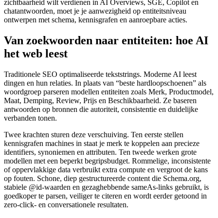
zichtbaarheid wilt verdienen in AI Overviews, SGE, Copilot en
chatantwoorden, moet je je aanwezigheid op entiteitsniveau
ontwerpen met schema, kennisgrafen en aanroepbare acties.
Van zoekwoorden naar entiteiten: hoe AI
het web leest
Traditionele SEO optimaliseerde tekststrings. Moderne AI leest
dingen en hun relaties. In plaats van “beste hardloopschoenen” als
woordgroep parseren modellen entiteiten zoals Merk, Productmodel,
Maat, Demping, Review, Prijs en Beschikbaarheid. Ze baseren
antwoorden op bronnen die autoriteit, consistentie en duidelijke
verbanden tonen.
Twee krachten sturen deze verschuiving. Ten eerste stellen
kennisgrafen machines in staat je merk te koppelen aan precieze
identifiers, synoniemen en attributen. Ten tweede werken grote
modellen met een beperkt begripsbudget. Rommelige, inconsistente
of oppervlakkige data verbruikt extra compute en vergroot de kans
op fouten. Schone, diep gestructureerde content die Schema.org,
stabiele @id-waarden en gezaghebbende sameAs-links gebruikt, is
goedkoper te parsen, veiliger te citeren en wordt eerder getoond in
zero-click- en conversationele resultaten.