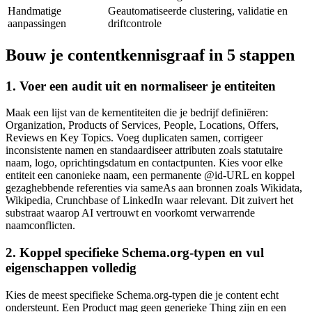
Handmatige
Geautomatiseerde clustering, validatie en
aanpassingen
driftcontrole
Bouw je contentkennisgraaf in 5 stappen
1. Voer een audit uit en normaliseer je entiteiten
Maak een lijst van de kernentiteiten die je bedrijf definiëren:
Organization, Products of Services, People, Locations, Offers,
Reviews en Key Topics. Voeg duplicaten samen, corrigeer
inconsistente namen en standaardiseer attributen zoals statutaire
naam, logo, oprichtingsdatum en contactpunten. Kies voor elke
entiteit een canonieke naam, een permanente @id-URL en koppel
gezaghebbende referenties via sameAs aan bronnen zoals Wikidata,
Wikipedia, Crunchbase of LinkedIn waar relevant. Dit zuivert het
substraat waarop AI vertrouwt en voorkomt verwarrende
naamconflicten.
2. Koppel specifieke Schema.org-typen en vul
eigenschappen volledig
Kies de meest specifieke Schema.org-typen die je content echt
ondersteunt. Een Product mag geen generieke Thing zijn en een