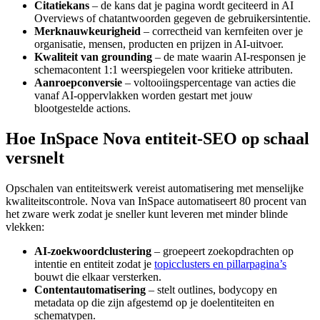
Citatiekans
– de kans dat je pagina wordt geciteerd in AI
Overviews of chatantwoorden gegeven de gebruikersintentie.
Merknauwkeurigheid
– correctheid van kernfeiten over je
organisatie, mensen, producten en prijzen in AI-uitvoer.
Kwaliteit van grounding
– de mate waarin AI-responsen je
schemacontent 1:1 weerspiegelen voor kritieke attributen.
Aanroepconversie
– voltooiingspercentage van acties die
vanaf AI-oppervlakken worden gestart met jouw
blootgestelde actions.
Hoe InSpace Nova entiteit-SEO op schaal
versnelt
Opschalen van entiteitswerk vereist automatisering met menselijke
kwaliteitscontrole. Nova van InSpace automatiseert 80 procent van
het zware werk zodat je sneller kunt leveren met minder blinde
vlekken:
AI-zoekwoordclustering
– groepeert zoekopdrachten op
intentie en entiteit zodat je
topicclusters en pillarpagina’s
bouwt die elkaar versterken.
Contentautomatisering
– stelt outlines, bodycopy en
metadata op die zijn afgestemd op je doelentiteiten en
schematypen.