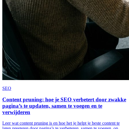
SEO
Content pruning: hoe je SEO verbetert door zwakke
pagina’s te updaten, samen te voegen en te
verwijderen
Leer wat content pruning is en hoe het je helpt je beste content te
laten presteren door pagina’s te verbeteren, samen te voegen, op