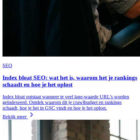
SEO
Index bloat SEO: wat het is, waarom het je rankings
schaadt en hoe je het oplost
Index bloat ontstaat wanneer te veel lage‑waarde URL’s worden
geïndexeerd. Ontdek waarom dit je crawlbudget en rankings
schaadt, hoe je het in GSC vindt en hoe je het oplost.
Bekijk meer