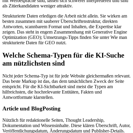
mit Werbesprache sind, lassen sich schwerer interpretieren und sind
als Zitierkandidaten weniger attraktiv.
Strukturierte Daten erledigen die Arbeit nicht allein. Sie wirken am
besten zusammen mit sauberer Überschriftenstruktur, direkten
Antworten, scannbarem Format und Inhalten, die Expertise klar
zeigen. Das steht in engem Zusammenhang mit Generative Engine
Optimization (GEO); Umsetzungs‑Tipps finden Sie unter Wie man
strukturierte Daten für GEO nutzt.
Welche Schema‑Typen für die KI‑Suche
am nützlichsten sind
Nicht jeder Schema‑Typ ist für jede Website gleichermaßen relevant.
Das beste Markup ist das, das dem tatsächlichen Zweck der Seite
entspricht. Für die KI‑Sichtbarkeit sind meist die Typen am
hilfreichsten, die hochrelevante Entitäten, Fakten und
Antwortformate klarstellen.
Article und BlogPosting
Nützlich für redaktionelle Seiten, Thought Leadership,
Dokumentation und Wissensinhalte. Diese klären Überschrift, Autor,
Veröffentlichungsdatum, Änderungsdatum und Publisher‑Details.