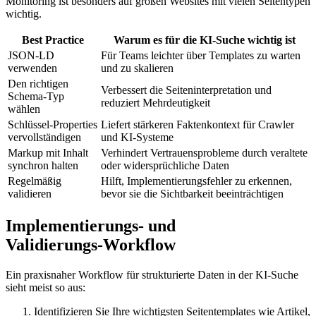
Monitoring ist besonders auf großen Websites mit vielen Seitentypen
wichtig.
Best Practice
Warum es für die KI‑Suche wichtig ist
JSON‑LD
Für Teams leichter über Templates zu warten
verwenden
und zu skalieren
Den richtigen
Verbessert die Seiteninterpretation und
Schema‑Typ
reduziert Mehrdeutigkeit
wählen
Schlüssel‑Properties
Liefert stärkeren Faktenkontext für Crawler
vervollständigen
und KI‑Systeme
Markup mit Inhalt
Verhindert Vertrauensprobleme durch veraltete
synchron halten
oder widersprüchliche Daten
Regelmäßig
Hilft, Implementierungsfehler zu erkennen,
validieren
bevor sie die Sichtbarkeit beeinträchtigen
Implementierungs‑ und
Validierungs‑Workflow
Ein praxisnaher Workflow für strukturierte Daten in der KI‑Suche
sieht meist so aus:
Identifizieren Sie Ihre wichtigsten Seitentemplates wie Artikel,