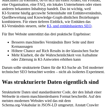
Maschinen zu erkennen, ob es sich um einen Artikel, ein Produkt,
eine Organisation, eine FAQ, ein lokales Unternehmen oder einen
anderen bekannten Inhaltstyp handelt. Das ist wichtig, weil
KI‑Systeme häufig gecrawlte Seiteninhalte mit Entitätsverständnis,
Quellbewertung und Knowledge‑Graph‑ähnlichen Beziehungen
kombinieren. Für einen tieferen Einblick, wie Entitäten das
KI‑Verständnis steuern, siehe
KI‑ und entitätsbasiertes SEO
.
Für Ihre Website unterstützt das drei praktische Ergebnisse:
Besseres maschinelles Verständnis Ihrer Seite und ihrer
Kernaussagen
Höhere Chance auf Rich Results in der klassischen Suche
Mehr Klarheit, die die Wahrscheinlichkeit von Aufnahme
oder Zitierung in KI‑Antworten erhöhen kann
Darum sollte strukturierte Daten für die KI‑Suche als Teil moderner
technischer SEO betrachtet werden – nicht als isoliertes Experiment.
Was strukturierte Daten eigentlich sind
Strukturierte Daten sind standardisierter Code, der den Inhalt einer
Webseite in einem maschinenlesbaren Format beschreibt. Auf den
meisten modernen Websites wird das mit dem
Schema.org‑Vokabular in JSON‑LD umgesetzt. Anstatt Crawler