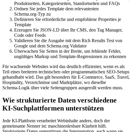
Produktseiten, Kategorieseiten, Standortseiten und FAQs
Ordnen Sie jedes Template dem relevantesten
Schema.org‑Typ zu
Definieren Sie erforderliche und empfohlene Properties je
Template
Erzeugen Sie JSON‑LD über Ihr CMS, den Tag Manager,
Code oder Feeds
Validieren Sie die Ausgabe mit dem Rich Results Test von
Google und dem Schema.org Validator
Überwachen Sie Seiten in der Breite, um fehlende Felder,
ungültiges Markup und Template‑Regressionen zu erkennen
Für wachsende Websites wird das deutlich effizienter, wenn es als
Teil eines breiteren technischen oder programmatischen SEO‑Setups
gehandhabt wird. Das gilt besonders für E‑Commerce, SaaS, Travel,
Hospitality, Verzeichnisse und Marktplätze, wo dieselbe
Schema‑Logik über viele Seitengruppen ausgerollt werden muss.
Wie strukturierte Daten verschiedene
KI‑Suchplattformen unterstützen
Jede KI‑Plattform verarbeitet Webinhalte anders, doch der
gemeinsame Nenner ist: maschinenlesbare Klarheit hilft.
Strukturierte Daten unterstützen die Interpretation, auch wenn sie