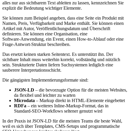
alles nur aus sichtbarem Text ableiten zu lassen, kennzeichnen Sie
explizit die Bedeutung wichtiger Elemente.
Sie können zum Beispiel angeben, dass eine Seite ein Produkt mit
Namen, Preis, Verfügbarkeit und Marke enthält. Sie können einen
Artikel mit Autor, Veröffentlichungsdatum und Überschrift
definieren. Sie können eine Organisation, eine
Software‑Anwendung, ein Event, einen How‑to‑Ablauf oder eine
Frage‑Antwort‑Struktur beschreiben.
Das ersetzt keinen starken Seitentext. Es unterstützt ihn. Der
sichtbare Inhalt muss weiterhin korrekt, vollständig und nützlich
sein. Strukturierte Daten liefern Suchsystemen lediglich eine
sauberere Interpretationsschicht.
Die gängigsten Implementierungsformate sind:
JSON‑LD
– die bevorzugte Option für die meisten Websites,
da flexibel und leichter zu warten
Microdata
– Markup direkt in HTML‑Elemente eingebettet
RDFa
– ein weiteres Inline‑Markup‑Format, das in
Standard‑SEO‑Workflows seltener genutzt wird
In der Praxis ist JSON‑LD für die meisten Teams die beste Wahl,
weil es sich über Templates, CMS‑Setups und programmatische