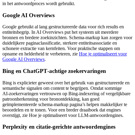
in het antwoordproces wordt gebruikt.
Google AI Overviews
Google gebruikt al lang gestructureerde data voor rich results en
entiteitsbegrip. In AI Overviews put het systeem uit meerdere
bronnen en bredere zoekinzichten. Schema‑markup kan zorgen voor
duidelijkere paginaclassificatie, sterkere entiteitsassociatie en
schonere extractie van kernfeiten. Voor praktische stappen om
opname en helderheid te verbeteren, zie
Hoe je optimaliseert voor
Google AI Overviews
.
Bing en ChatGPT‑achtige zoekervaringen
Bing is explicieter geweest over het gebruik van gestructureerde en
semantische signalen om content te begrijpen. Omdat sommige
AI‑zoekervaringen vertrouwen op Bing‑indexering of vergelijkbare
patroonherkenning voor bronontdekking, kan goed
geïmplementeerde schema‑markup pagina’s helpen makkelijker te
beoordelen en te tonen. Voor een breder draaiboek dat engines
overstijgt, zie Hoe je optimaliseert voor LLM‑antwoordengines.
Perplexity en citatie‑gerichte antwoordengines