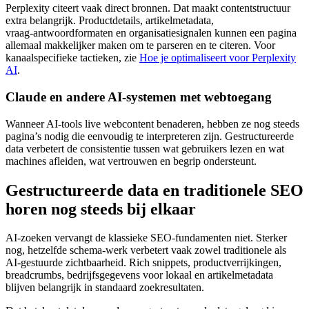
Perplexity citeert vaak direct bronnen. Dat maakt contentstructuur
extra belangrijk. Productdetails, artikelmetadata,
vraag‑antwoordformaten en organisatiesignalen kunnen een pagina
allemaal makkelijker maken om te parseren en te citeren. Voor
kanaalspecifieke tactieken, zie
Hoe je optimaliseert voor Perplexity
AI
.
Claude en andere AI‑systemen met webtoegang
Wanneer AI‑tools live webcontent benaderen, hebben ze nog steeds
pagina’s nodig die eenvoudig te interpreteren zijn. Gestructureerde
data verbetert de consistentie tussen wat gebruikers lezen en wat
machines afleiden, wat vertrouwen en begrip ondersteunt.
Gestructureerde data en traditionele SEO
horen nog steeds bij elkaar
AI‑zoeken vervangt de klassieke SEO‑fundamenten niet. Sterker
nog, hetzelfde schema‑werk verbetert vaak zowel traditionele als
AI‑gestuurde zichtbaarheid. Rich snippets, productverrijkingen,
breadcrumbs, bedrijfsgegevens voor lokaal en artikelmetadata
blijven belangrijk in standaard zoekresultaten.