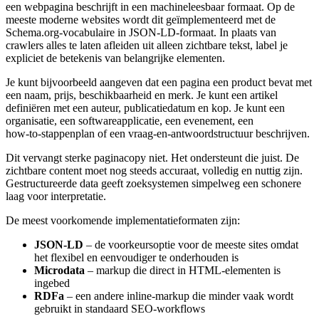
een webpagina beschrijft in een machineleesbaar formaat. Op de
meeste moderne websites wordt dit geïmplementeerd met de
Schema.org‑vocabulaire in JSON‑LD‑formaat. In plaats van
crawlers alles te laten afleiden uit alleen zichtbare tekst, label je
expliciet de betekenis van belangrijke elementen.
Je kunt bijvoorbeeld aangeven dat een pagina een product bevat met
een naam, prijs, beschikbaarheid en merk. Je kunt een artikel
definiëren met een auteur, publicatiedatum en kop. Je kunt een
organisatie, een softwareapplicatie, een evenement, een
how‑to‑stappenplan of een vraag‑en‑antwoordstructuur beschrijven.
Dit vervangt sterke paginacopy niet. Het ondersteunt die juist. De
zichtbare content moet nog steeds accuraat, volledig en nuttig zijn.
Gestructureerde data geeft zoeksystemen simpelweg een schonere
laag voor interpretatie.
De meest voorkomende implementatieformaten zijn:
JSON-LD
– de voorkeursoptie voor de meeste sites omdat
het flexibel en eenvoudiger te onderhouden is
Microdata
– markup die direct in HTML‑elementen is
ingebed
RDFa
– een andere inline‑markup die minder vaak wordt
gebruikt in standaard SEO‑workflows