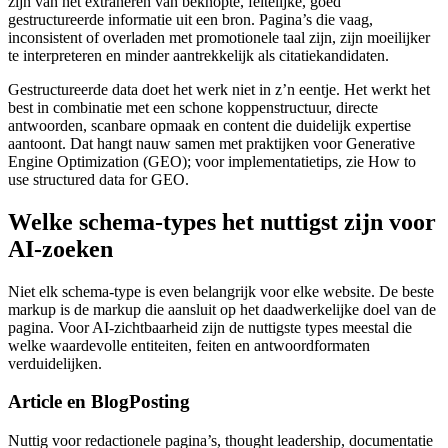
zijn van het extraheren van beknopte, feitelijke, goed
gestructureerde informatie uit een bron. Pagina’s die vaag,
inconsistent of overladen met promotionele taal zijn, zijn moeilijker
te interpreteren en minder aantrekkelijk als citatiekandidaten.
Gestructureerde data doet het werk niet in z’n eentje. Het werkt het
best in combinatie met een schone koppenstructuur, directe
antwoorden, scanbare opmaak en content die duidelijk expertise
aantoont. Dat hangt nauw samen met praktijken voor Generative
Engine Optimization (GEO); voor implementatietips, zie How to
use structured data for GEO.
Welke schema‑types het nuttigst zijn voor
AI‑zoeken
Niet elk schema‑type is even belangrijk voor elke website. De beste
markup is de markup die aansluit op het daadwerkelijke doel van de
pagina. Voor AI‑zichtbaarheid zijn de nuttigste types meestal die
welke waardevolle entiteiten, feiten en antwoordformaten
verduidelijken.
Article en BlogPosting
Nuttig voor redactionele pagina’s, thought leadership, documentatie