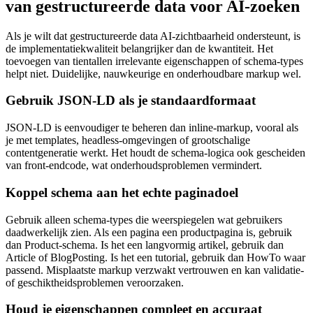
van gestructureerde data voor AI‑zoeken
Als je wilt dat gestructureerde data AI‑zichtbaarheid ondersteunt, is
de implementatiekwaliteit belangrijker dan de kwantiteit. Het
toevoegen van tientallen irrelevante eigenschappen of schema‑types
helpt niet. Duidelijke, nauwkeurige en onderhoudbare markup wel.
Gebruik JSON‑LD als je standaardformaat
JSON‑LD is eenvoudiger te beheren dan inline‑markup, vooral als
je met templates, headless‑omgevingen of grootschalige
contentgeneratie werkt. Het houdt de schema‑logica ook gescheiden
van front‑endcode, wat onderhoudsproblemen vermindert.
Koppel schema aan het echte paginadoel
Gebruik alleen schema‑types die weerspiegelen wat gebruikers
daadwerkelijk zien. Als een pagina een productpagina is, gebruik
dan Product‑schema. Is het een langvormig artikel, gebruik dan
Article of BlogPosting. Is het een tutorial, gebruik dan HowTo waar
passend. Misplaatste markup verzwakt vertrouwen en kan validatie‑
of geschiktheidsproblemen veroorzaken.
Houd je eigenschappen compleet en accuraat