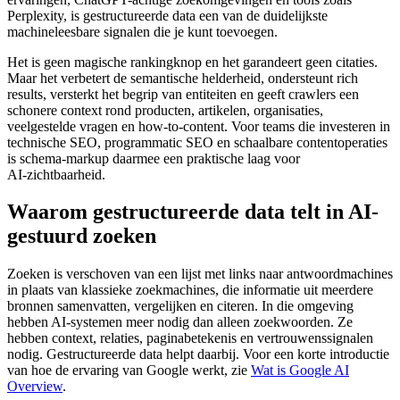
Perplexity, is gestructureerde data een van de duidelijkste
machineleesbare signalen die je kunt toevoegen.
Het is geen magische rankingknop en het garandeert geen citaties.
Maar het verbetert de semantische helderheid, ondersteunt rich
results, versterkt het begrip van entiteiten en geeft crawlers een
schonere context rond producten, artikelen, organisaties,
veelgestelde vragen en how-to-content. Voor teams die investeren in
technische SEO, programmatic SEO en schaalbare contentoperaties
is schema-markup daarmee een praktische laag voor
AI‑zichtbaarheid.
Waarom gestructureerde data telt in AI-
gestuurd zoeken
Zoeken is verschoven van een lijst met links naar antwoordmachines
in plaats van klassieke zoekmachines, die informatie uit meerdere
bronnen samenvatten, vergelijken en citeren. In die omgeving
hebben AI-systemen meer nodig dan alleen zoekwoorden. Ze
hebben context, relaties, paginabetekenis en vertrouwenssignalen
nodig. Gestructureerde data helpt daarbij. Voor een korte introductie
van hoe de ervaring van Google werkt, zie
Wat is Google AI
Overview
.