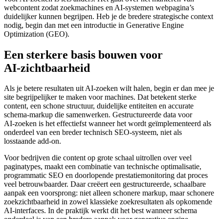
webcontent zodat zoekmachines en AI‑systemen webpagina’s
duidelijker kunnen begrijpen. Heb je de bredere strategische context
nodig, begin dan met een introductie in Generative Engine
Optimization (GEO).
Een sterkere basis bouwen voor
AI‑zichtbaarheid
Als je betere resultaten uit AI‑zoeken wilt halen, begin er dan mee je
site begrijpelijker te maken voor machines. Dat betekent sterke
content, een schone structuur, duidelijke entiteiten en accurate
schema‑markup die samenwerken. Gestructureerde data voor
AI‑zoeken is het effectiefst wanneer het wordt geïmplementeerd als
onderdeel van een breder technisch SEO‑systeem, niet als
losstaande add‑on.
Voor bedrijven die content op grote schaal uitrollen over veel
paginatypes, maakt een combinatie van technische optimalisatie,
programmatic SEO en doorlopende prestatiemonitoring dat proces
veel betrouwbaarder. Daar creëert een gestructureerde, schaalbare
aanpak een voorsprong: niet alleen schonere markup, maar schonere
zoekzichtbaarheid in zowel klassieke zoekresultaten als opkomende
AI‑interfaces. In de praktijk werkt dit het best wanneer schema