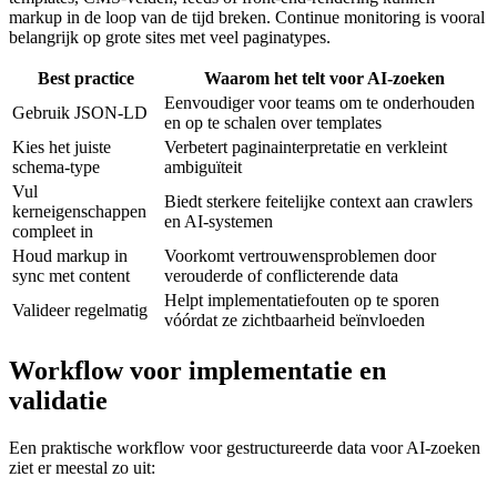
markup in de loop van de tijd breken. Continue monitoring is vooral
belangrijk op grote sites met veel paginatypes.
Best practice
Waarom het telt voor AI‑zoeken
Eenvoudiger voor teams om te onderhouden
Gebruik JSON‑LD
en op te schalen over templates
Kies het juiste
Verbetert paginainterpretatie en verkleint
schema‑type
ambiguïteit
Vul
Biedt sterkere feitelijke context aan crawlers
kerneigenschappen
en AI‑systemen
compleet in
Houd markup in
Voorkomt vertrouwensproblemen door
sync met content
verouderde of conflicterende data
Helpt implementatiefouten op te sporen
Valideer regelmatig
vóórdat ze zichtbaarheid beïnvloeden
Workflow voor implementatie en
validatie
Een praktische workflow voor gestructureerde data voor AI‑zoeken
ziet er meestal zo uit: