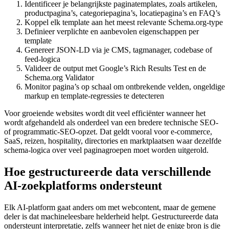
Identificeer je belangrijkste paginatemplates, zoals artikelen,
productpagina’s, categoriepagina’s, locatiepagina’s en FAQ’s
Koppel elk template aan het meest relevante Schema.org‑type
Definieer verplichte en aanbevolen eigenschappen per
template
Genereer JSON‑LD via je CMS, tagmanager, codebase of
feed‑logica
Valideer de output met Google’s Rich Results Test en de
Schema.org Validator
Monitor pagina’s op schaal om ontbrekende velden, ongeldige
markup en template‑regressies te detecteren
Voor groeiende websites wordt dit veel efficiënter wanneer het
wordt afgehandeld als onderdeel van een bredere technische SEO‑
of programmatic‑SEO‑opzet. Dat geldt vooral voor e‑commerce,
SaaS, reizen, hospitality, directories en marktplaatsen waar dezelfde
schema‑logica over veel paginagroepen moet worden uitgerold.
Hoe gestructureerde data verschillende
AI‑zoekplatforms ondersteunt
Elk AI‑platform gaat anders om met webcontent, maar de gemene
deler is dat machineleesbare helderheid helpt. Gestructureerde data
ondersteunt interpretatie, zelfs wanneer het niet de enige bron is die