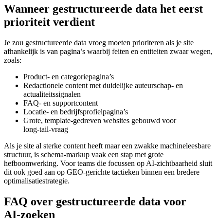
Wanneer gestructureerde data het eerst
prioriteit verdient
Je zou gestructureerde data vroeg moeten prioriteren als je site
afhankelijk is van pagina’s waarbij feiten en entiteiten zwaar wegen,
zoals:
Product- en categoriepagina’s
Redactionele content met duidelijke auteurschap- en
actualiteitssignalen
FAQ- en supportcontent
Locatie- en bedrijfsprofielpagina’s
Grote, template‑gedreven websites gebouwd voor
long‑tail‑vraag
Als je site al sterke content heeft maar een zwakke machineleesbare
structuur, is schema‑markup vaak een stap met grote
hefboomwerking. Voor teams die focussen op AI‑zichtbaarheid sluit
dit ook goed aan op GEO‑gerichte tactieken binnen een bredere
optimalisatiestrategie.
FAQ over gestructureerde data voor
AI‑zoeken