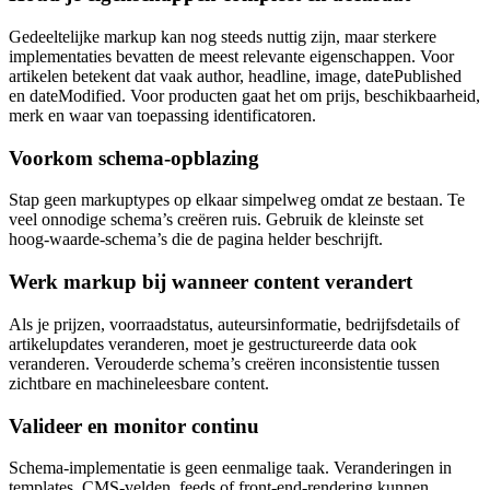
Gedeeltelijke markup kan nog steeds nuttig zijn, maar sterkere
implementaties bevatten de meest relevante eigenschappen. Voor
artikelen betekent dat vaak author, headline, image, datePublished
en dateModified. Voor producten gaat het om prijs, beschikbaarheid,
merk en waar van toepassing identificatoren.
Voorkom schema‑opblazing
Stap geen markuptypes op elkaar simpelweg omdat ze bestaan. Te
veel onnodige schema’s creëren ruis. Gebruik de kleinste set
hoog‑waarde‑schema’s die de pagina helder beschrijft.
Werk markup bij wanneer content verandert
Als je prijzen, voorraadstatus, auteursinformatie, bedrijfsdetails of
artikelupdates veranderen, moet je gestructureerde data ook
veranderen. Verouderde schema’s creëren inconsistentie tussen
zichtbare en machineleesbare content.
Valideer en monitor continu
Schema‑implementatie is geen eenmalige taak. Veranderingen in
templates, CMS‑velden, feeds of front‑end‑rendering kunnen