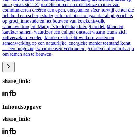
hun gemak stelt. Zijn snelle humor en moeiteloze manier van
communiceren creëren een open, ontspannen sfeer, terwijl achter die
lichtheid een scherp strategisch inzicht schuilgaat dat altijd gericht is
op groei, innovatie en het bouwen van betekenisvolle
samenwerkingen. Martijn’s leiderschap brengt duidelijkheid en
karakter samen, waardoor een cultuur ontstaat waarin teams zich
zelfverzekerd voelen, klanten zich écht welkom voelen en
samenwerking op een natuurlijke, energieke manier tot stand komt
— een omgeving waar mensen verbonden, gemotiveerd en trots zijn
om samen aan te bouwen.
share_link:
Inhoudsopgave
share_link: