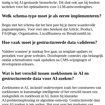
nuttig is bij AI‑gestuurde bronselectie. Dit sluit ook aan bij bredere
tactieken voor het optimaliseren voor LLM‑antwoordengines.
Welk schema‑type moet je als eerste implementeren?
Begin met het schema dat het best past bij je meest waardevolle
paginatemplates. Voor veel sites betekent dat Article, Product,
FAQPage, Organization, LocalBusiness en BreadcrumbList.
Hoe vaak moet je gestructureerde data valideren?
Valideer wanneer je markup live gaat, na template‑updates en
periodiek voor grote websites. Doorlopende controles zijn belangrijk
omdat schemafouten vaak opduiken na CMS‑wijzigingen of
development‑releases.
Wat is het verschil tussen zoekbomen in AI en
gestructureerde data voor AI‑zoeken?
Zoekbomen in AI, inclusief onderwerpen zoals het construeren van
zoekbomen in kunstmatige intelligentie of het verschil tussen een
zoekgrafiek en zoekboom in AI, horen bij klassieke
AI‑probleemoplossing en algoritme‑ontwerp. Gestructureerde data
voor AI‑zoeken is iets anders. Het gaat over het markeren van