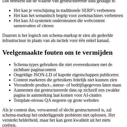
Dat betekent dat de waarde van gestructureerde data gelaagd is:
Het kan je verschijning in traditionele SERP’s verbeteren
Het kan het semantisch begrip voor zoekmachines verbeteren
Het kan AI‑systemen ondersteunen die webcontent
samenvatten of citeren
Daarom is het logisch om schema‑markup te zien als gedeelde
infrastructuur in plaats van als tactiek voor één enkel kanaal.
Veelgemaakte fouten om te vermijden
Schema‑types gebruiken die niet overeenkomen met de
zichtbare paginacontent
Ongeldige JSON‑LD of kapotte eigenschappen publiceren
Content markeren die gebruikers feitelijk niet kunnen zien
Verouderde product-, auteur‑ of bedrijfsgegevens laten staan
Aannemen dat gestructureerde data op zichzelf een zwakke
pagina in aanmerking laat komen voor AI‑citaties
Template‑niveau QA negeren op grote websites
Als je content dun, verwarrend of slecht gestructureerd is, zal
schema‑markup het onderliggende probleem niet oplossen. Het
versterkt helderheid, maar het kan geen kwaliteit uit het niets
creëren.