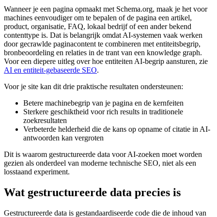
Wanneer je een pagina opmaakt met Schema.org, maak je het voor
machines eenvoudiger om te bepalen of de pagina een artikel,
product, organisatie, FAQ, lokaal bedrijf of een ander bekend
contenttype is. Dat is belangrijk omdat AI‑systemen vaak werken
door gecrawlde paginacontent te combineren met entiteitsbegrip,
bronbeoordeling en relaties in de trant van een knowledge graph.
Voor een diepere uitleg over hoe entiteiten AI‑begrip aansturen, zie
AI en entiteit-gebaseerde SEO
.
Voor je site kan dit drie praktische resultaten ondersteunen:
Betere machinebegrip van je pagina en de kernfeiten
Sterkere geschiktheid voor rich results in traditionele
zoekresultaten
Verbeterde helderheid die de kans op opname of citatie in AI-
antwoorden kan vergroten
Dit is waarom gestructureerde data voor AI‑zoeken moet worden
gezien als onderdeel van moderne technische SEO, niet als een
losstaand experiment.
Wat gestructureerde data precies is
Gestructureerde data is gestandaardiseerde code die de inhoud van