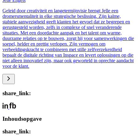
Jelle Engels
Geleid door creativiteit en langetermijnvisie brengt Jelle een
dromersmentaliteit in elke strategische beslissing. Zijn kalme,
stabiele aanwezigheid geeft klanten het gevoel dat ze begrepen en
gerustgesteld worden, zelfs in complexe of snel veranderende
situaties. Met een doordachte aanpak en het talent om warme,
duurzame relaties op te bouwen, zorgt hij voor samenwerkingen die
soepel, helder en prettig verlopen. Zijn vermogen om
verbeeldingskracht te combineren met stille zelfverzekerdheid
bepaalt de digitale richting van Inspace en levert oplossingen op die
niet alleen innovatief zijn, maar ook geworteld in oprechte aandacht
voor de klant.
share_link:
Inhoudsopgave
share_link: