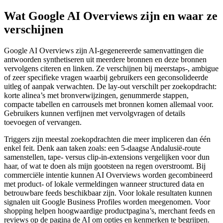
Wat Google AI Overviews zijn en waar ze
verschijnen
Google AI Overviews zijn AI-gegenereerde samenvattingen die
antwoorden synthetiseren uit meerdere bronnen en deze bronnen
vervolgens citeren en linken. Ze verschijnen bij meerstaps-, ambigue
of zeer specifieke vragen waarbij gebruikers een geconsolideerde
uitleg of aanpak verwachten. De lay-out verschilt per zoekopdracht:
korte alinea’s met bronverwijzingen, genummerde stappen,
compacte tabellen en carrousels met bronnen komen allemaal voor.
Gebruikers kunnen verfijnen met vervolgvragen of details
toevoegen of vervangen.
Triggers zijn meestal zoekopdrachten die meer impliceren dan één
enkel feit. Denk aan taken zoals: een 5-daagse Andalusië-route
samenstellen, tape- versus clip-in-extensions vergelijken voor dun
haar, of wat te doen als mijn gootsteen na regen overstroomt. Bij
commerciële intentie kunnen AI Overviews worden gecombineerd
met product- of lokale vermeldingen wanneer structured data en
betrouwbare feeds beschikbaar zijn. Voor lokale resultaten kunnen
signalen uit Google Business Profiles worden meegenomen. Voor
shopping helpen hoogwaardige productpagina’s, merchant feeds en
reviews op de pagina de AI om opties en kenmerken te begrijpen.