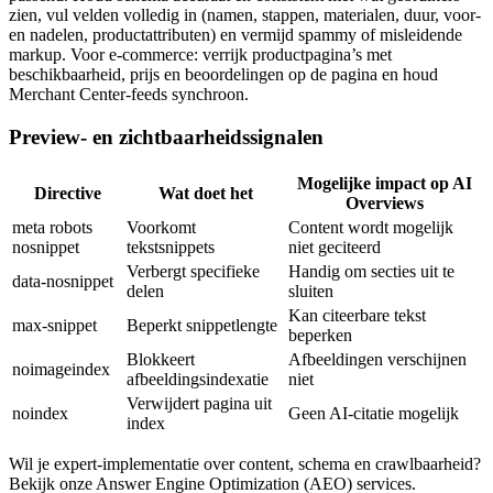
zien, vul velden volledig in (namen, stappen, materialen, duur, voor-
en nadelen, productattributen) en vermijd spammy of misleidende
markup. Voor e-commerce: verrijk productpagina’s met
beschikbaarheid, prijs en beoordelingen op de pagina en houd
Merchant Center-feeds synchroon.
Preview- en zichtbaarheidssignalen
Mogelijke impact op AI
Directive
Wat doet het
Overviews
meta robots
Voorkomt
Content wordt mogelijk
nosnippet
tekstsnippets
niet geciteerd
Verbergt specifieke
Handig om secties uit te
data-nosnippet
delen
sluiten
Kan citeerbare tekst
max-snippet
Beperkt snippetlengte
beperken
Blokkeert
Afbeeldingen verschijnen
noimageindex
afbeeldingsindexatie
niet
Verwijdert pagina uit
noindex
Geen AI-citatie mogelijk
index
Wil je expert-implementatie over content, schema en crawlbaarheid?
Bekijk onze
Answer Engine Optimization (AEO) services
.