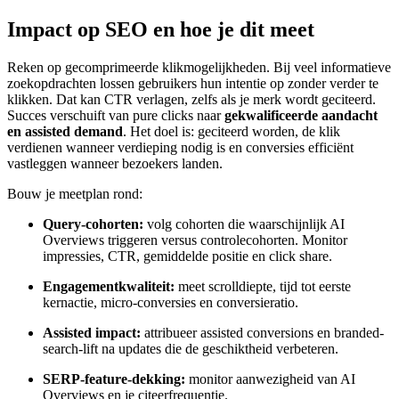
Impact op SEO en hoe je dit meet
Reken op gecomprimeerde klikmogelijkheden. Bij veel informatieve
zoekopdrachten lossen gebruikers hun intentie op zonder verder te
klikken. Dat kan CTR verlagen, zelfs als je merk wordt geciteerd.
Succes verschuift van pure clicks naar
gekwalificeerde aandacht
en assisted demand
. Het doel is: geciteerd worden, de klik
verdienen wanneer verdieping nodig is en conversies efficiënt
vastleggen wanneer bezoekers landen.
Bouw je meetplan rond:
Query-cohorten:
volg cohorten die waarschijnlijk AI
Overviews triggeren versus controlecohorten. Monitor
impressies, CTR, gemiddelde positie en click share.
Engagementkwaliteit:
meet scrolldiepte, tijd tot eerste
kernactie, micro-conversies en conversieratio.
Assisted impact:
attribueer assisted conversions en branded-
search-lift na updates die de geschiktheid verbeteren.
SERP-feature-dekking:
monitor aanwezigheid van AI
Overviews en je citeerfrequentie.