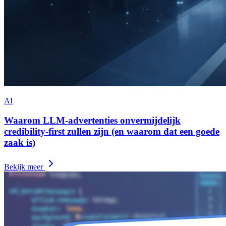
AI
Waarom LLM-advertenties onvermijdelijk
credibility-first zullen zijn (en waarom dat een goede
zaak is)
Bekijk meer