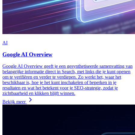
AI
Google AI Overview
Google AI Overview geeft je een gesynthetiseerde samenvatting van
belangrijke informatie direct in Search, met links die je kunt openen
om te verifiëren en verder te verdiepen. Zo werkt het, waar het
beschikbaar is, hoe je het kunt inschakelen of beperken in je
resultaten en wat het betekent voor je SEO-strategie, zodat je
zichtbaarheid en klikken blijft winnen.
Bekijk meer