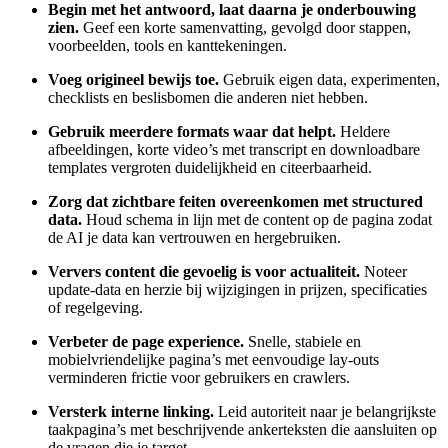
Begin met het antwoord, laat daarna je onderbouwing
zien.
Geef een korte samenvatting, gevolgd door stappen,
voorbeelden, tools en kanttekeningen.
Voeg origineel bewijs toe.
Gebruik eigen data, experimenten,
checklists en beslisbomen die anderen niet hebben.
Gebruik meerdere formats waar dat helpt.
Heldere
afbeeldingen, korte video’s met transcript en downloadbare
templates vergroten duidelijkheid en citeerbaarheid.
Zorg dat zichtbare feiten overeenkomen met structured
data.
Houd schema in lijn met de content op de pagina zodat
de AI je data kan vertrouwen en hergebruiken.
Ververs content die gevoelig is voor actualiteit.
Noteer
update-data en herzie bij wijzigingen in prijzen, specificaties
of regelgeving.
Verbeter de page experience.
Snelle, stabiele en
mobielvriendelijke pagina’s met eenvoudige lay-outs
verminderen frictie voor gebruikers en crawlers.
Versterk interne linking.
Leid autoriteit naar je belangrijkste
taakpagina’s met beschrijvende ankerteksten die aansluiten op
de vragen die je target.