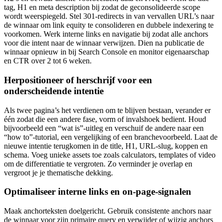
tag, H1 en meta description bij zodat de geconsolideerde scope
wordt weerspiegeld. Stel 301-redirects in van vervallen URL’s naar
de winnaar om link equity te consolideren en dubbele indexering te
voorkomen. Werk interne links en navigatie bij zodat alle anchors
voor die intent naar de winnaar verwijzen. Dien na publicatie de
winnaar opnieuw in bij Search Console en monitor eigenaarschap
en CTR over 2 tot 6 weken.
Herpositioneer of herschrijf voor een
onderscheidende intentie
Als twee pagina’s het verdienen om te blijven bestaan, verander er
één zodat die een andere fase, vorm of invalshoek bedient. Houd
bijvoorbeeld een “wat is”-uitleg en verschuif de andere naar een
“how to”-tutorial, een vergelijking of een branchevoorbeeld. Laat de
nieuwe intentie terugkomen in de title, H1, URL-slug, koppen en
schema. Voeg unieke assets toe zoals calculators, templates of video
om de differentiatie te vergroten. Zo verminder je overlap en
vergroot je je thematische dekking.
Optimaliseer interne links en on-page-signalen
Maak anchorteksten doelgericht. Gebruik consistente anchors naar
de winnaar voor zijn primaire query en verwijder of wijzig anchors