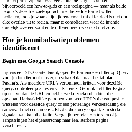
kan het prima zijn dat twee verschillende pagina’s ranken —
bijvoorbeeld een how-to-gids en een toolspagina — maar als beide
pagina’s dezelfde zoekopdracht met hetzelfde format willen
bedienen, loop je waarschijnlijk rendement mis. Het doel is niet om
elke overlap uit te roeien, maar te consolideren waar de intentie
duidelijk overeenkomt en te differentiëren waar dat niet zo is.
Hoe je kannibalisatieproblemen
identificeert
Begin met Google Search Console
Tijdens een SEO-contentaudit, open Performance en filter op Query
voor je doeldterm of cluster, en schakel dan naar het tabblad
Pagina’s. Als meerdere URL’s vertoningen krijgen voor dezelfde
query, controleer posities en CTR-trends. Gebruik het filter Pagina
op een verdachte URL en bekijk welke zoekopdrachten die
opvangt. Herhaaldelijke patronen van twee URL’s die van positie
wisselen voor dezelfde query of een plotselinge verkeersdaling die
samenvalt met een andere URL die die query oppakt, zijn sterke
signalen van kannibalisatie. Vergelijk perioden om te zien of je
aanpassingen het eigenaarschap naar één, sterkere pagina
verschuiven.