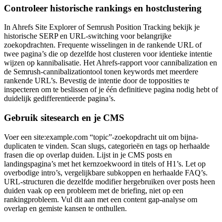
Controleer historische rankings en hostclustering
In Ahrefs Site Explorer of Semrush Position Tracking bekijk je
historische SERP en URL-switching voor belangrijke
zoekopdrachten. Frequente wisselingen in de rankende URL of
twee pagina’s die op dezelfde host clusteren voor identieke intentie
wijzen op kannibalisatie. Het Ahrefs-rapport voor cannibalization en
de Semrush-cannibalizationtool tonen keywords met meerdere
rankende URL’s. Bevestig de intentie door de topposities te
inspecteren om te beslissen of je één definitieve pagina nodig hebt of
duidelijk gedifferentieerde pagina’s.
Gebruik sitesearch en je CMS
Voer een site:example.com “topic”-zoekopdracht uit om bijna-
duplicaten te vinden. Scan slugs, categorieën en tags op herhaalde
frasen die op overlap duiden. Lijst in je CMS posts en
landingspagina’s met het kernzoekwoord in titels of H1’s. Let op
overbodige intro’s, vergelijkbare subkoppen en herhaalde FAQ’s.
URL-structuren die dezelfde modifier hergebruiken over posts heen
duiden vaak op een probleem met de briefing, niet op een
rankingprobleem. Vul dit aan met een content gap-analyse om
overlap en gemiste kansen te onthullen.