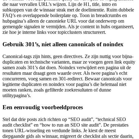
die naar vervallen URL’s wijzen. Lijn de H1, title, intro en
subkoppen van de winnaar strak met de doelintentie. Ruim dubbele
FAQ’s en overlappende boilerplate op. Toon in breadcrumbs en
hubpagina’s alleen de canonieke URL voor dat onderwerp om
gemengde signalen te vermijden. Als je content in hubs organiseert,
zie hoe je interne links voor topicclusters structureert.
Gebruik 301’s, niet alleen canonicals of noindex
Canonical-tags zijn hints, geen directives. Ze zijn nuttig voor bijna-
duplicaten en technische varianten, maar ze voegen geen link equity
samen zoals 301’s dat doen. Noindex verwijdert een pagina uit de
resultaten maar draagt geen waarde over. Als twee pagina’s echt
concurreren, voeg samen en 301-redirect. Bewaar canonicals voor
legitieme duplicaten en noindex voor pagina’s die helemaal niet
moeten ranken, zoals gefilterde zoekresultaten of dunne
utilitypagina’s.
Een eenvoudig voorbeeldproces
Stel dat drie posts zich richten op “SEO audit”, “technical SEO
audit checklist” en “how to run an SEO site audit”. De prestaties
tonen URL-wisseling en verdunde links. Je kiest de meest
diepgaande gids als winnaar, migreert de checklist als sectie daarin,