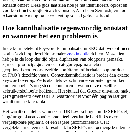
schaadt omzet. Deze gids laat zien hoe je het identificeert, oplost en
voorkomt met Google Search Console, Ahrefs en Semrush, en hoe
AI-gestuurde mapping je content op schaal gefocust houdt.
Hoe kannibalisatie tegenwoordig ontstaat
en wanneer het een probleem is
In de kern betekent keyword-kannibalisatie in SEO dat twee of meer
pagina’s zich op dezelfde primaire
zoekintentie
richten. Misschien
heb je in de loop der tijd bijna-duplicaten van blogposts gemaakt,
zijn een productpagina en een categoriepagina allebei
geoptimaliseerd voor dezelfde hoofdterm, of herhalen supportdocs
en FAQ’s dezelfde vraag. Contentkannibalisatie is breder dan exacte
keyword-overlap. Zelfs als titels verschillende varianten gebruiken,
kunnen pagina’s nog steeds concurreren wanneer ze dezelfde
gebruikersbehoefte bedienen. Het signaal dat Google ontvangt, raakt
gefragmenteerd over URL’s, waardoor het voor één pagina lastiger
wordt om sterk te ranken.
Het wordt schadelijk wanneer je URL-wisselingen in de SERP ziet,
langdurige plateaus onder potentieel, verdunde backlinks over
vergelijkbare pagina’s, of een lagere gecombineerde CTR
vergeleken met één sterk resultaat. In SERP’s met gemengde intentie