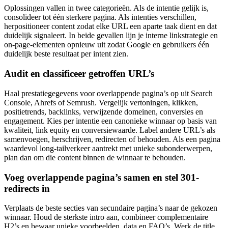
Oplossingen vallen in twee categorieën. Als de intentie gelijk is,
consolideer tot één sterkere pagina. Als intenties verschillen,
herpositioneer content zodat elke URL een aparte taak dient en dat
duidelijk signaleert. In beide gevallen lijn je interne linkstrategie en
on-page-elementen opnieuw uit zodat Google en gebruikers één
duidelijk beste resultaat per intent zien.
Audit en classificeer getroffen URL’s
Haal prestatiegegevens voor overlappende pagina’s op uit Search
Console, Ahrefs of Semrush. Vergelijk vertoningen, klikken,
positietrends, backlinks, verwijzende domeinen, conversies en
engagement. Kies per intentie een canonieke winnaar op basis van
kwaliteit, link equity en conversiewaarde. Label andere URL’s als
samenvoegen, herschrijven, redirecten of behouden. Als een pagina
waardevol long-tailverkeer aantrekt met unieke subonderwerpen,
plan dan om die content binnen de winnaar te behouden.
Voeg overlappende pagina’s samen en stel 301-
redirects in
Verplaats de beste secties van secundaire pagina’s naar de gekozen
winnaar. Houd de sterkste intro aan, combineer complementaire
H2’s en bewaar unieke voorbeelden, data en FAQ’s. Werk de title