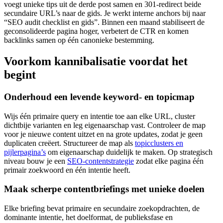
voegt unieke tips uit de derde post samen en 301-redirect beide
secundaire URL’s naar de gids. Je werkt interne anchors bij naar
“SEO audit checklist en gids”. Binnen een maand stabiliseert de
geconsolideerde pagina hoger, verbetert de CTR en komen
backlinks samen op één canonieke bestemming.
Voorkom kannibalisatie voordat het
begint
Onderhoud een levende keyword- en topicmap
Wijs één primaire query en intentie toe aan elke URL, cluster
dichtbije varianten en leg eigenaarschap vast. Controleer de map
voor je nieuwe content uitzet en na grote updates, zodat je geen
duplicaten creëert. Structureer de map als
topicclusters en
pijlerpagina’s
om eigenaarschap duidelijk te maken. Op strategisch
niveau bouw je een
SEO-contentstrategie
zodat elke pagina één
primair zoekwoord en één intentie heeft.
Maak scherpe contentbriefings met unieke doelen
Elke briefing bevat primaire en secundaire zoekopdrachten, de
dominante intentie, het doelformat, de publieksfase en