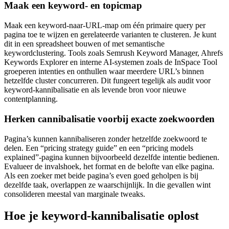
Maak een keyword- en topicmap
Maak een keyword-naar-URL-map om één primaire query per
pagina toe te wijzen en gerelateerde varianten te clusteren. Je kunt
dit in een spreadsheet bouwen of met semantische
keywordclustering. Tools zoals Semrush Keyword Manager, Ahrefs
Keywords Explorer en interne AI-systemen zoals de InSpace Tool
groeperen intenties en onthullen waar meerdere URL’s binnen
hetzelfde cluster concurreren. Dit fungeert tegelijk als audit voor
keyword-kannibalisatie en als levende bron voor nieuwe
contentplanning.
Herken cannibalisatie voorbij exacte zoekwoorden
Pagina’s kunnen kannibaliseren zonder hetzelfde zoekwoord te
delen. Een “pricing strategy guide” en een “pricing models
explained”-pagina kunnen bijvoorbeeld dezelfde intentie bedienen.
Evalueer de invalshoek, het format en de belofte van elke pagina.
Als een zoeker met beide pagina’s even goed geholpen is bij
dezelfde taak, overlappen ze waarschijnlijk. In die gevallen wint
consolideren meestal van marginale tweaks.
Hoe je keyword-kannibalisatie oplost