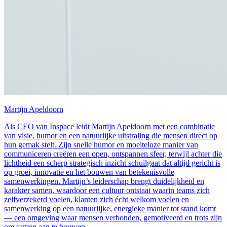
Martijn Apeldoorn
Als CEO van Inspace leidt Martijn Apeldoorn met een combinatie
van visie, humor en een natuurlijke uitstraling die mensen direct op
hun gemak stelt. Zijn snelle humor en moeiteloze manier van
communiceren creëren een open, ontspannen sfeer, terwijl achter die
lichtheid een scherp strategisch inzicht schuilgaat dat altijd gericht is
op groei, innovatie en het bouwen van betekenisvolle
samenwerkingen. Martijn’s leiderschap brengt duidelijkheid en
karakter samen, waardoor een cultuur ontstaat waarin teams zich
zelfverzekerd voelen, klanten zich écht welkom voelen en
samenwerking op een natuurlijke, energieke manier tot stand komt
— een omgeving waar mensen verbonden, gemotiveerd en trots zijn
om samen aan te bouwen.