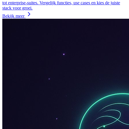
tot enterprise-suites. Vergelijk functies, use cases en kies de juiste
stack voor groei.
Bekijk meer