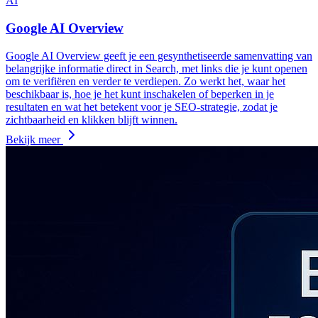
AI
Google AI Overview
Google AI Overview geeft je een gesynthetiseerde samenvatting van
belangrijke informatie direct in Search, met links die je kunt openen
om te verifiëren en verder te verdiepen. Zo werkt het, waar het
beschikbaar is, hoe je het kunt inschakelen of beperken in je
resultaten en wat het betekent voor je SEO-strategie, zodat je
zichtbaarheid en klikken blijft winnen.
Bekijk meer