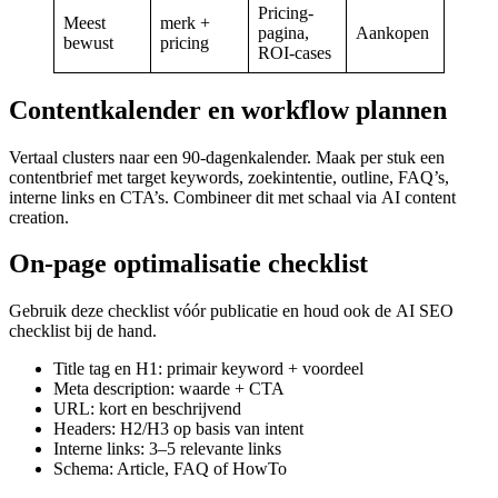
Pricing-
Meest
merk +
pagina,
Aankopen
bewust
pricing
ROI-cases
Contentkalender en workflow plannen
Vertaal clusters naar een 90-dagenkalender. Maak per stuk een
contentbrief met target keywords, zoekintentie, outline, FAQ’s,
interne links en CTA’s. Combineer dit met schaal via
AI content
creation
.
On-page optimalisatie checklist
Gebruik deze checklist vóór publicatie en houd ook de
AI SEO
checklist
bij de hand.
Title tag en H1: primair keyword + voordeel
Meta description: waarde + CTA
URL: kort en beschrijvend
Headers: H2/H3 op basis van intent
Interne links: 3–5 relevante links
Schema: Article, FAQ of HowTo