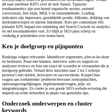
dit naar meetbare KPI’s over de hele funnel. Typische
resultaatmetrics zijn non-brand organische sessies, assisted
conversions, free trials, MQL’s en omzetattributie. Leading
indicators zijn impressies, gemiddelde positie, klikratio, dekking van
doelonderwerpen en interne linkdiepte. Kies per contenttype één
primaire KPI, bepaal een nulmeting met Search Console en analytics
en stel kwartaaldoelen vast. Zo blijft je SEO-plan scherp en
verdedig je prioriteiten over teams heen.
Ken je doelgroep en pijnpunten
Rankings volgen relevantie. Identificeer segmenten, jobs-to-be-done
en beslissers. Praat met klanten, interview sales en support en
analyseer reviews en fora om exact de woorden te verzamelen die je
doelgroep gebruikt. Vertaal deze inzichten naar 2 tot 3 scherpe
persona’s met doelen, bezwaren en succescriteria. Koppel hun
vragen aan zoekintentie: probleem-bewuste zoekopdrachten,
oplossingsvergelijkingen, implementatievragen, prijs- en
integratiezorgen. Zo creëer je een goede SEO-website-ervaring die
inspeelt op echte behoeften in plaats van generieke tips.
Onderzoek onderwerpen en cluster
keywords