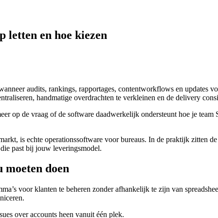
letten en hoe kiezen
nneer audits, rankings, rapportages, contentworkflows en updates voor
traliseren, handmatige overdrachten te verkleinen en de delivery consi
meer op de vraag of de software daadwerkelijk ondersteunt hoe je team 
kt, is echte operationssoftware voor bureaus. In de praktijk zitten d
die past bij jouw leveringsmodel.
 moeten doen
s voor klanten te beheren zonder afhankelijk te zijn van spreadsheet
niceren.
ssues over accounts heen vanuit één plek.