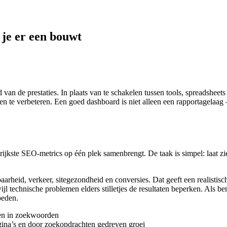
je er een bouwt
n de prestaties. In plaats van te schakelen tussen tools, spreadsheets 
n te verbeteren. Een goed dashboard is niet alleen een rapportagelaag – 
jkste SEO-metrics op één plek samenbrengt. De taak is simpel: laat zie
heid, verkeer, sitegezondheid en conversies. Dat geeft een realistisc
l technische problemen elders stilletjes de resultaten beperken. Als b
oeden.
gen in zoekwoorden
agina’s en door zoekopdrachten gedreven groei