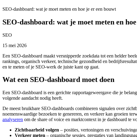
SEO-dashboard: wat je moet meten en hoe je er een bouwt
SEO-dashboard: wat je moet meten en hoe 
SEO
15 mei 2026
Een SEO-dashboard maakt versnipperde zoekdata tot een helder beeld va
rankings, organisch verkeer, technische gezondheid en bedrijfsresultate
en te meten of je SEO‑werk de juiste kant op gaat.
Wat een SEO-dashboard moet doen
Een SEO-dashboard is een gerichte rapportageweergave die je belangri
volgende aandacht nodig heeft.
De meest bruikbare SEO-dashboards combineren signalen over zichtbaar
noemenswaardige bezoeken te genereren, en verkeer kan groeien terwij
analyseren
om de share of voice en marktcontext in je dashboard te v
Zichtbaarheid volgen
– posities, vertoningen en verschuivin
Verkeer meten
– organische sessies, prestaties van landingsp