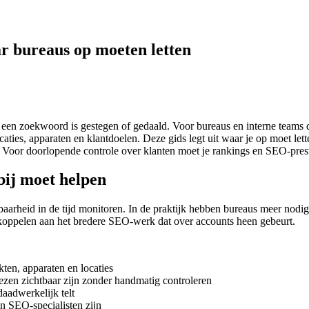
r bureaus op moeten letten
een zoekwoord is gestegen of gedaald. Voor bureaus en interne teams 
caties, apparaten en klantdoelen. Deze gids legt uit waar je op moet l
s. Voor doorlopende controle over klanten moet je rankings en SEO‑pres
ij moet helpen
baarheid in de tijd monitoren. In de praktijk hebben bureaus meer nod
 te koppelen aan het bredere SEO‑werk dat over accounts heen gebeurt.
en, apparaten en locaties
ezen zichtbaar zijn zonder handmatig controleren
aadwerkelijk telt
n SEO‑specialisten zijn