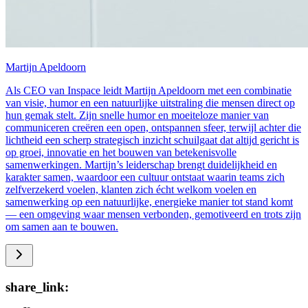
Martijn Apeldoorn
Als CEO van Inspace leidt Martijn Apeldoorn met een combinatie
van visie, humor en een natuurlijke uitstraling die mensen direct op
hun gemak stelt. Zijn snelle humor en moeiteloze manier van
communiceren creëren een open, ontspannen sfeer, terwijl achter die
lichtheid een scherp strategisch inzicht schuilgaat dat altijd gericht is
op groei, innovatie en het bouwen van betekenisvolle
samenwerkingen. Martijn’s leiderschap brengt duidelijkheid en
karakter samen, waardoor een cultuur ontstaat waarin teams zich
zelfverzekerd voelen, klanten zich écht welkom voelen en
samenwerking op een natuurlijke, energieke manier tot stand komt
— een omgeving waar mensen verbonden, gemotiveerd en trots zijn
om samen aan te bouwen.
share_link: