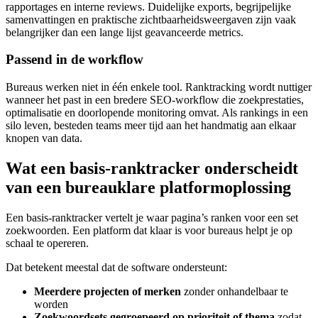
rapportages en interne reviews. Duidelijke exports, begrijpelijke
samenvattingen en praktische zichtbaarheidsweergaven zijn vaak
belangrijker dan een lange lijst geavanceerde metrics.
Passend in de workflow
Bureaus werken niet in één enkele tool. Ranktracking wordt nuttiger
wanneer het past in een bredere SEO‑workflow die zoekprestaties,
optimalisatie en doorlopende monitoring omvat. Als rankings in een
silo leven, besteden teams meer tijd aan het handmatig aan elkaar
knopen van data.
Wat een basis‑ranktracker onderscheidt
van een bureauklare platformoplossing
Een basis‑ranktracker vertelt je waar pagina’s ranken voor een set
zoekwoorden. Een platform dat klaar is voor bureaus helpt je op
schaal te opereren.
Dat betekent meestal dat de software ondersteunt:
Meerdere projecten of merken
zonder onhandelbaar te
worden
Zoekwoordsets gegroepeerd op prioriteit of thema
zodat