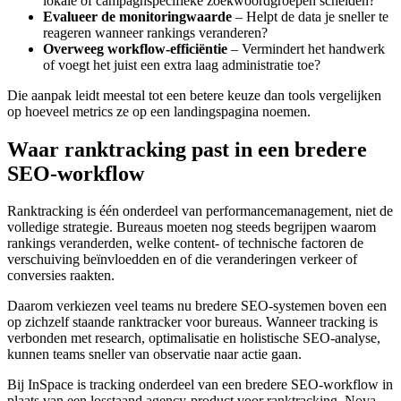
lokale of campagnspecifieke zoekwoordgroepen scheiden?
Evalueer de monitoringwaarde
– Helpt de data je sneller te
reageren wanneer rankings veranderen?
Overweeg workflow‑efficiëntie
– Vermindert het handwerk
of voegt het juist een extra laag administratie toe?
Die aanpak leidt meestal tot een betere keuze dan tools vergelijken
op hoeveel metrics ze op een landingspagina noemen.
Waar ranktracking past in een bredere
SEO‑workflow
Ranktracking is één onderdeel van performancemanagement, niet de
volledige strategie. Bureaus moeten nog steeds begrijpen waarom
rankings veranderden, welke content‑ of technische factoren de
verschuiving beïnvloedden en of die veranderingen verkeer of
conversies raakten.
Daarom verkiezen veel teams nu bredere SEO‑systemen boven een
op zichzelf staande ranktracker voor bureaus. Wanneer tracking is
verbonden met research, optimalisatie en holistische SEO‑analyse,
kunnen teams sneller van observatie naar actie gaan.
Bij InSpace is tracking onderdeel van een bredere SEO‑workflow in
plaats van een losstaand agency‑product voor ranktracking. Nova