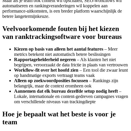
Maar als je team ook content wil opschalen, SEO‑workflows wil
automatiseren en rankingveranderingen wil koppelen aan
performance‑uitkomsten, is een breder platform waarschijnlijk de
betere langetermijnkeuze.
Veelvoorkomende fouten bij het kiezen
van ranktrackingsoftware voor bureaus
Kiezen op basis van alleen het aantal features
– Meer
metrics betekent niet automatisch betere beslissingen
Rapportagehelderheid negeren
– Als klanten het niet
begrijpen, veroorzaakt de data frictie in plaats van vertrouwen
Workflow‑fit over het hoofd zien
– Een tool die zwaar leunt
op handmatige exports vertraagt teams vaak
Alleen op zoekwoordposities focussen
– Rankings zijn
belangrijk, maar de context eromheen ook
Aannemen dat elk bureau dezelfde setup nodig heeft
–
Lokale, internationale en content‑gedreven campagnes vragen
om verschillende niveaus van trackingdiepte
Hoe je bepaalt wat het beste is voor je
team