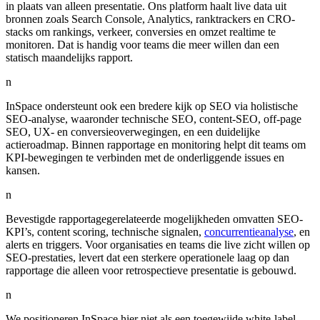
in plaats van alleen presentatie. Ons platform haalt live data uit
bronnen zoals Search Console, Analytics, ranktrackers en CRO-
stacks om rankings, verkeer, conversies en omzet realtime te
monitoren. Dat is handig voor teams die meer willen dan een
statisch maandelijks rapport.
n
InSpace ondersteunt ook een bredere kijk op SEO via holistische
SEO-analyse, waaronder technische SEO, content-SEO, off-page
SEO, UX- en conversieoverwegingen, en een duidelijke
actieroadmap. Binnen rapportage en monitoring helpt dit teams om
KPI-bewegingen te verbinden met de onderliggende issues en
kansen.
n
Bevestigde rapportagegerelateerde mogelijkheden omvatten SEO-
KPI’s, content scoring, technische signalen,
concurrentieanalyse
, en
alerts en triggers. Voor organisaties en teams die live zicht willen op
SEO-prestaties, levert dat een sterkere operationele laag op dan
rapportage die alleen voor retrospectieve presentatie is gebouwd.
n
We positioneren InSpace hier niet als een toegewijde white-label