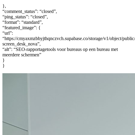
”
},
“comment_status”: “closed”,
“ping_status”: “closed”,
“format”: “standard”,
“featured_image”: {
“url”:
“https://cmyaxmzbbyjthqnczvch.supabase.co/storage/v1/object/public
screen_desk_nova”,
“alt”: “SEO-rapportagetools voor bureaus op een bureau met
meerdere schermen”
}
}