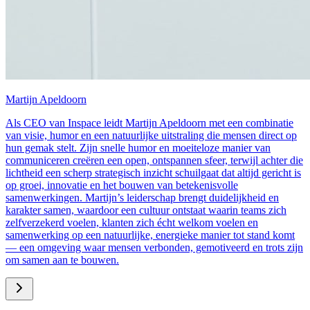
Martijn Apeldoorn
Als CEO van Inspace leidt Martijn Apeldoorn met een combinatie
van visie, humor en een natuurlijke uitstraling die mensen direct op
hun gemak stelt. Zijn snelle humor en moeiteloze manier van
communiceren creëren een open, ontspannen sfeer, terwijl achter die
lichtheid een scherp strategisch inzicht schuilgaat dat altijd gericht is
op groei, innovatie en het bouwen van betekenisvolle
samenwerkingen. Martijn’s leiderschap brengt duidelijkheid en
karakter samen, waardoor een cultuur ontstaat waarin teams zich
zelfverzekerd voelen, klanten zich écht welkom voelen en
samenwerking op een natuurlijke, energieke manier tot stand komt
— een omgeving waar mensen verbonden, gemotiveerd en trots zijn
om samen aan te bouwen.