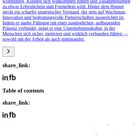
wohlfühlen, Kunden sich willkommen fühlen und Zusammenarbeit
zu etwas Erfreulichem statt Formellem wird. Hinter dem Humor
steckt ein scharfer strategischer Verstand, der stets auf Wachstum,
Innovation und bedeutungsvolle Partnerschaften ausgerichtet ist.
Indem er starke Führung mit einer zugänglichen, aufbauenden
Präsenz verbindet, prägt er eine Unternehmenskultur, in der
Menschen sich sicher, motiviert und wirklich verbunden fühlen —
sowohl mit der Arbeit als auch miteinander.
share_link:
Table of contents
share_link: