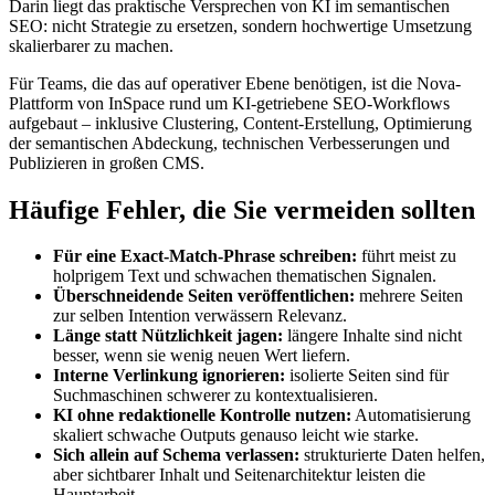
Darin liegt das praktische Versprechen von KI im semantischen
SEO: nicht Strategie zu ersetzen, sondern hochwertige Umsetzung
skalierbarer zu machen.
Für Teams, die das auf operativer Ebene benötigen, ist die Nova-
Plattform von InSpace rund um KI-getriebene SEO-Workflows
aufgebaut – inklusive Clustering, Content-Erstellung, Optimierung
der semantischen Abdeckung, technischen Verbesserungen und
Publizieren in großen CMS.
Häufige Fehler, die Sie vermeiden sollten
Für eine Exact-Match-Phrase schreiben:
führt meist zu
holprigem Text und schwachen thematischen Signalen.
Überschneidende Seiten veröffentlichen:
mehrere Seiten
zur selben Intention verwässern Relevanz.
Länge statt Nützlichkeit jagen:
längere Inhalte sind nicht
besser, wenn sie wenig neuen Wert liefern.
Interne Verlinkung ignorieren:
isolierte Seiten sind für
Suchmaschinen schwerer zu kontextualisieren.
KI ohne redaktionelle Kontrolle nutzen:
Automatisierung
skaliert schwache Outputs genauso leicht wie starke.
Sich allein auf Schema verlassen:
strukturierte Daten helfen,
aber sichtbarer Inhalt und Seitenarchitektur leisten die
Hauptarbeit.