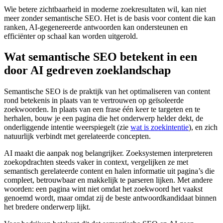
Wie betere zichtbaarheid in moderne zoekresultaten wil, kan niet
meer zonder semantische SEO. Het is de basis voor content die kan
ranken, AI-gegenereerde antwoorden kan ondersteunen en
efficiënter op schaal kan worden uitgerold.
Wat semantische SEO betekent in een
door AI gedreven zoeklandschap
Semantische SEO is de praktijk van het optimaliseren van content
rond betekenis in plaats van te vertrouwen op geïsoleerde
zoekwoorden. In plaats van een frase één keer te targeten en te
herhalen, bouw je een pagina die het onderwerp helder dekt, de
onderliggende intentie weerspiegelt (zie
wat is zoekintentie
), en zich
natuurlijk verbindt met gerelateerde concepten.
AI maakt die aanpak nog belangrijker. Zoeksystemen interpreteren
zoekopdrachten steeds vaker in context, vergelijken ze met
semantisch gerelateerde content en halen informatie uit pagina’s die
compleet, betrouwbaar en makkelijk te parseren lijken. Met andere
woorden: een pagina wint niet omdat het zoekwoord het vaakst
genoemd wordt, maar omdat zij de beste antwoordkandidaat binnen
het bredere onderwerp lijkt.