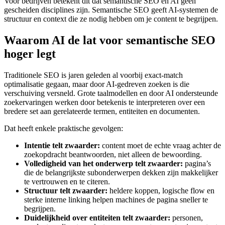
Voor bedrijven betekent dit dat semantische SEO en AI geen
gescheiden disciplines zijn. Semantische SEO geeft AI-systemen de
structuur en context die ze nodig hebben om je content te begrijpen.
Waarom AI de lat voor semantische SEO
hoger legt
Traditionele SEO is jaren geleden al voorbij exact-match
optimalisatie gegaan, maar door AI-gedreven zoeken is die
verschuiving versneld. Grote taalmodellen en door AI ondersteunde
zoekervaringen werken door betekenis te interpreteren over een
bredere set aan gerelateerde termen, entiteiten en documenten.
Dat heeft enkele praktische gevolgen:
Intentie telt zwaarder:
content moet de echte vraag achter de
zoekopdracht beantwoorden, niet alleen de bewoording.
Volledigheid van het onderwerp telt zwaarder:
pagina’s
die de belangrijkste subonderwerpen dekken zijn makkelijker
te vertrouwen en te citeren.
Structuur telt zwaarder:
heldere koppen, logische flow en
sterke interne linking helpen machines de pagina sneller te
begrijpen.
Duidelijkheid over entiteiten telt zwaarder:
personen,