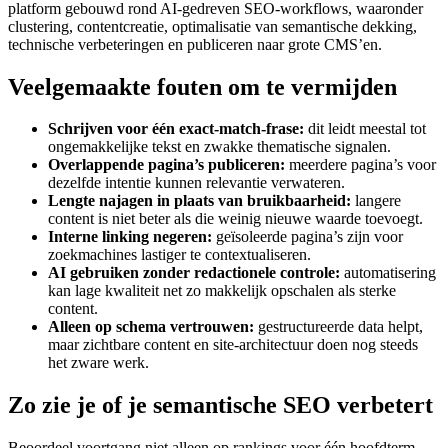
platform gebouwd rond AI-gedreven SEO-workflows, waaronder
clustering, contentcreatie, optimalisatie van semantische dekking,
technische verbeteringen en publiceren naar grote CMS’en.
Veelgemaakte fouten om te vermijden
Schrijven voor één exact-match-frase:
dit leidt meestal tot
ongemakkelijke tekst en zwakke thematische signalen.
Overlappende pagina’s publiceren:
meerdere pagina’s voor
dezelfde intentie kunnen relevantie verwateren.
Lengte najagen in plaats van bruikbaarheid:
langere
content is niet beter als die weinig nieuwe waarde toevoegt.
Interne linking negeren:
geïsoleerde pagina’s zijn voor
zoekmachines lastiger te contextualiseren.
AI gebruiken zonder redactionele controle:
automatisering
kan lage kwaliteit net zo makkelijk opschalen als sterke
content.
Alleen op schema vertrouwen:
gestructureerde data helpt,
maar zichtbare content en site-architectuur doen nog steeds
het zware werk.
Zo zie je of je semantische SEO verbetert
Beoordeel voortgang niet alleen op rankings voor één hoofdterm.