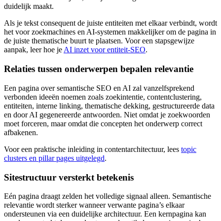
duidelijk maakt.
Als je tekst consequent de juiste entiteiten met elkaar verbindt, wordt
het voor zoekmachines en AI-systemen makkelijker om de pagina in
de juiste thematische buurt te plaatsen. Voor een stapsgewijze
aanpak, leer hoe je
AI inzet voor entiteit-SEO
.
Relaties tussen onderwerpen bepalen relevantie
Een pagina over semantische SEO en AI zal vanzelfsprekend
verbonden ideeën noemen zoals zoekintentie, contentclustering,
entiteiten, interne linking, thematische dekking, gestructureerde data
en door AI gegenereerde antwoorden. Niet omdat je zoekwoorden
moet forceren, maar omdat die concepten het onderwerp correct
afbakenen.
Voor een praktische inleiding in contentarchitectuur, lees
topic
clusters en pillar pages uitgelegd
.
Sitestructuur versterkt betekenis
Eén pagina draagt zelden het volledige signaal alleen. Semantische
relevantie wordt sterker wanneer verwante pagina’s elkaar
ondersteunen via een duidelijke architectuur. Een kernpagina kan