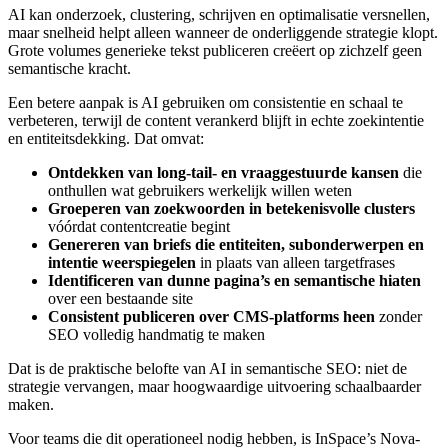
AI kan onderzoek, clustering, schrijven en optimalisatie versnellen,
maar snelheid helpt alleen wanneer de onderliggende strategie klopt.
Grote volumes generieke tekst publiceren creëert op zichzelf geen
semantische kracht.
Een betere aanpak is AI gebruiken om consistentie en schaal te
verbeteren, terwijl de content verankerd blijft in echte zoekintentie
en entiteitsdekking. Dat omvat:
Ontdekken van long-tail- en vraaggestuurde kansen
die
onthullen wat gebruikers werkelijk willen weten
Groeperen van zoekwoorden in betekenisvolle clusters
vóórdat contentcreatie begint
Genereren van briefs die entiteiten, subonderwerpen en
intentie weerspiegelen
in plaats van alleen targetfrases
Identificeren van dunne pagina’s en semantische hiaten
over een bestaande site
Consistent publiceren over CMS-platforms heen
zonder
SEO volledig handmatig te maken
Dat is de praktische belofte van AI in semantische SEO: niet de
strategie vervangen, maar hoogwaardige uitvoering schaalbaarder
maken.
Voor teams die dit operationeel nodig hebben, is InSpace’s Nova-