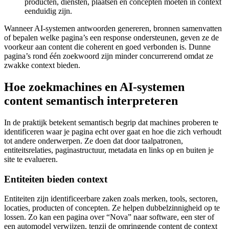
producten, diensten, plaatsen en concepten moeten in context
eenduidig zijn.
Wanneer AI-systemen antwoorden genereren, bronnen samenvatten
of bepalen welke pagina’s een response ondersteunen, geven ze de
voorkeur aan content die coherent en goed verbonden is. Dunne
pagina’s rond één zoekwoord zijn minder concurrerend omdat ze
zwakke context bieden.
Hoe zoekmachines en AI-systemen
content semantisch interpreteren
In de praktijk betekent semantisch begrip dat machines proberen te
identificeren waar je pagina echt over gaat en hoe die zich verhoudt
tot andere onderwerpen. Ze doen dat door taalpatronen,
entiteitsrelaties, paginastructuur, metadata en links op en buiten je
site te evalueren.
Entiteiten bieden context
Entiteiten zijn identificeerbare zaken zoals merken, tools, sectoren,
locaties, producten of concepten. Ze helpen dubbelzinnigheid op te
lossen. Zo kan een pagina over “Nova” naar software, een ster of
een automodel verwijzen, tenzij de omringende content de context