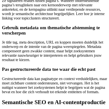
Ze signaleren relaties tussen pagina’s. Wanneer ondersteunende
pagina’s teruglinken naar een kernonderwerp met relevante
ankertekst, en de kernpagina uitlinkt naar verdiepende resources,
wordt je semantische architectuur begrijpelijker. Leer hoe je interne
linking voor topicclusters structureert.
Gebruik metadata om thematische afstemming te
verscherpen
Je title tag, meta description, URL en koppen moeten duidelijk het
onderwerp en de intentie van de pagina weerspiegelen. Metadata
compenseert geen zwakke content, maar helpt zoeksystemen
relevantie nauwkeuriger te interpreteren en helpt gebruikers jouw
resultaat te kiezen.
Pas gestructureerde data toe waar die echt past
Gestructureerde data kan paginatype en context verduidelijken, maar
moet zichtbare content ondersteunen, niet vervangen. Het is het
nuttigst wanneer het zoeksystemen helpt te begrijpen wat de pagina
bevat en hoe die zich verhoudt tot erkende entiteiten of formats.
Semantische SEO en AI-contentproductie