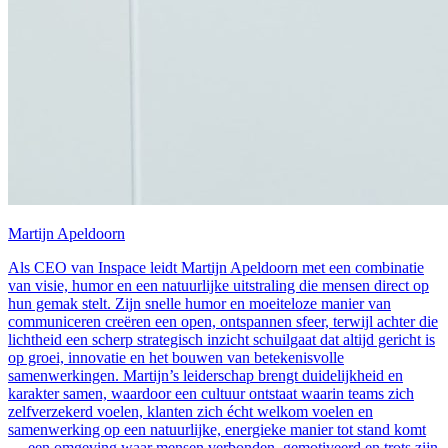
Martijn Apeldoorn
Als CEO van Inspace leidt Martijn Apeldoorn met een combinatie
van visie, humor en een natuurlijke uitstraling die mensen direct op
hun gemak stelt. Zijn snelle humor en moeiteloze manier van
communiceren creëren een open, ontspannen sfeer, terwijl achter die
lichtheid een scherp strategisch inzicht schuilgaat dat altijd gericht is
op groei, innovatie en het bouwen van betekenisvolle
samenwerkingen. Martijn’s leiderschap brengt duidelijkheid en
karakter samen, waardoor een cultuur ontstaat waarin teams zich
zelfverzekerd voelen, klanten zich écht welkom voelen en
samenwerking op een natuurlijke, energieke manier tot stand komt
— een omgeving waar mensen verbonden, gemotiveerd en trots zijn