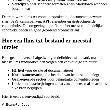
Verwijzen
naar schonere formaten zoals Markdown wanneer
beschikbaar
Daarom wordt llms.txt vooral besproken bij documentatie‑zware
sites, SaaS‑kennisbanken, API‑referenties en gestructureerde
contenthubs. Die omgevingen profiteren het meest van duidelijke
canonieke paden en goed geordend bronmateriaal.
Hoe een llms.txt‑bestand er meestal
uitziet
Er is geen universeel afgedwongen definitieve standaard, maar de
meeste llms.txt‑voorbeelden volgen een eenvoudige structuur:
H1‑titel
voor de site of documentatieset
Korte samenvatting
die het doel van het bestand uitlegt
Gegroepeerde secties
voor belangrijke contentgebieden
Links met beschrijvingen
zodat zowel mensen als machines
elke bron begrijpen
Hier is een vereenvoudigd voorbeeld:
# Example Docs
