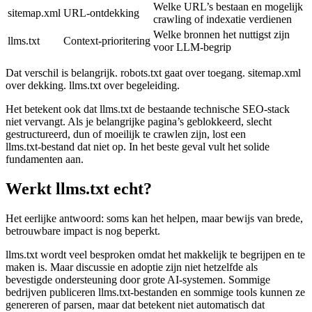
Welke URL’s bestaan en mogelijk
sitemap.xml
URL‑ontdekking
crawling of indexatie verdienen
Welke bronnen het nuttigst zijn
llms.txt
Context‑prioritering
voor LLM‑begrip
Dat verschil is belangrijk. robots.txt gaat over toegang. sitemap.xml
over dekking. llms.txt over begeleiding.
Het betekent ook dat llms.txt de bestaande technische SEO‑stack
niet vervangt. Als je belangrijke pagina’s geblokkeerd, slecht
gestructureerd, dun of moeilijk te crawlen zijn, lost een
llms.txt‑bestand dat niet op. In het beste geval vult het solide
fundamenten aan.
Werkt llms.txt echt?
Het eerlijke antwoord: soms kan het helpen, maar bewijs van brede,
betrouwbare impact is nog beperkt.
llms.txt wordt veel besproken omdat het makkelijk te begrijpen en te
maken is. Maar discussie en adoptie zijn niet hetzelfde als
bevestigde ondersteuning door grote AI‑systemen. Sommige
bedrijven publiceren llms.txt‑bestanden en sommige tools kunnen ze
genereren of parsen, maar dat betekent niet automatisch dat