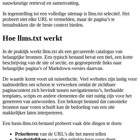
nauwkeurige retrieval en samenvatting.
In tegenstelling tot een volledige sitemap is llms.txt selectief. Het
probeert niet elke URL te vermelden, maar de pagina’s te
benadrukken die de beste context bieden.
Hoe llms.txt werkt
In de praktijk werkt llms.txt als een gecureerde catalogus van
belangrijke bronnen. Een typisch bestand bevat een titel, een korte
beschrijving van de site of sectie, en gegroepeerde links naar
belangrijke pagina’s of Markdown‑versies daarvan.
De waarde komt voort uit ruisreductie. Veel websites zijn lastig voor
taalmodellen om schoon te verwerken omdat de zichtbare
paginacontent zich bevindt tussen navigatiemenu’s, herhaalde
templates, scripts en andere elementen die niet nuttig zijn voor het
genereren van antwoorden. Een beknopt bestand dat canonieke
bronnen naar voren schuift kan de bedoeling van een site
makkelijker laten interpreteren.
Een basis‑llms.txt‑bestand probeert vaak drie dingen te doen:
Prioriteren
van de URL’s die het meest tellen
Verduidelijken
waar elke gelinkte bron voor dient