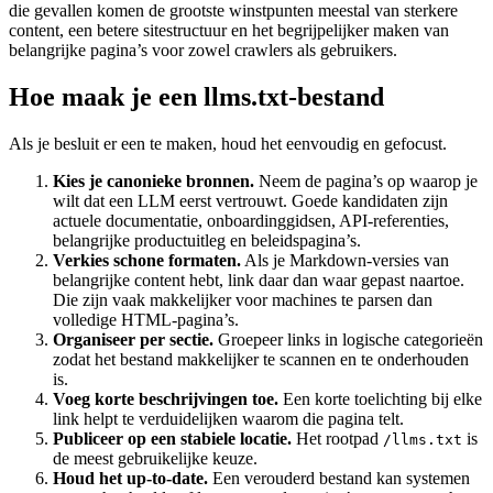
die gevallen komen de grootste winstpunten meestal van sterkere
content, een betere sitestructuur en het begrijpelijker maken van
belangrijke pagina’s voor zowel crawlers als gebruikers.
Hoe maak je een llms.txt‑bestand
Als je besluit er een te maken, houd het eenvoudig en gefocust.
Kies je canonieke bronnen.
Neem de pagina’s op waarop je
wilt dat een LLM eerst vertrouwt. Goede kandidaten zijn
actuele documentatie, onboardinggidsen, API‑referenties,
belangrijke productuitleg en beleids­pagina’s.
Verkies schone formaten.
Als je Markdown‑versies van
belangrijke content hebt, link daar dan waar gepast naartoe.
Die zijn vaak makkelijker voor machines te parsen dan
volledige HTML‑pagina’s.
Organiseer per sectie.
Groepeer links in logische categorieën
zodat het bestand makkelijker te scannen en te onderhouden
is.
Voeg korte beschrijvingen toe.
Een korte toelichting bij elke
link helpt te verduidelijken waarom die pagina telt.
Publiceer op een stabiele locatie.
Het rootpad
is
/llms.txt
de meest gebruikelijke keuze.
Houd het up‑to‑date.
Een verouderd bestand kan systemen