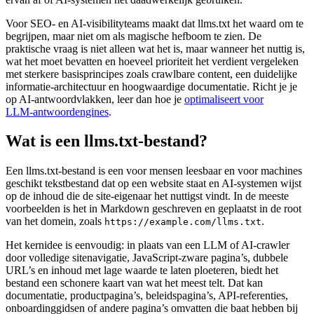
Voor SEO‑ en AI‑visibilityteams maakt dat llms.txt het waard om te
begrijpen, maar niet om als magische hefboom te zien. De
praktische vraag is niet alleen wat het is, maar wanneer het nuttig is,
wat het moet bevatten en hoeveel prioriteit het verdient vergeleken
met sterkere basisprincipes zoals crawlbare content, een duidelijke
informatie‑architectuur en hoogwaardige documentatie. Richt je je
op AI‑antwoordvlakken, leer dan hoe je
optimaliseert voor
LLM‑antwoordengines
.
Wat is een llms.txt-bestand?
Een llms.txt‑bestand is een voor mensen leesbaar en voor machines
geschikt tekstbestand dat op een website staat en AI‑systemen wijst
op de inhoud die de site‑eigenaar het nuttigst vindt. In de meeste
voorbeelden is het in Markdown geschreven en geplaatst in de root
van het domein, zoals
.
https://example.com/llms.txt
Het kernidee is eenvoudig: in plaats van een LLM of AI‑crawler
door volledige sitenavigatie, JavaScript‑zware pagina’s, dubbele
URL’s en inhoud met lage waarde te laten ploeteren, biedt het
bestand een schonere kaart van wat het meest telt. Dat kan
documentatie, productpagina’s, beleids­pagina’s, API‑referenties,
onboarding­gidsen of andere pagina’s omvatten die baat hebben bij