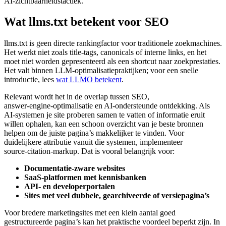
AI‑zichtbaarheidstactiek.
Wat llms.txt betekent voor SEO
llms.txt is geen directe rankingfactor voor traditionele zoekmachines.
Het werkt niet zoals title‑tags, canonicals of interne links, en het
moet niet worden gepresenteerd als een shortcut naar zoekprestaties.
Het valt binnen LLM‑optimalisatiepraktijken; voor een snelle
introductie, lees
wat LLMO betekent
.
Relevant wordt het in de overlap tussen SEO,
answer‑engine‑optimalisatie en AI‑ondersteunde ontdekking. Als
AI‑systemen je site proberen samen te vatten of informatie eruit
willen ophalen, kan een schoon overzicht van je beste bronnen
helpen om de juiste pagina’s makkelijker te vinden. Voor
duidelijkere attributie vanuit die systemen, implementeer
source‑citation‑markup. Dat is vooral belangrijk voor:
Documentatie‑zware websites
SaaS‑platformen met kennisbanken
API‑ en developerportalen
Sites met veel dubbele, gearchiveerde of versiepagina’s
Voor bredere marketingsites met een klein aantal goed
gestructureerde pagina’s kan het praktische voordeel beperkt zijn. In