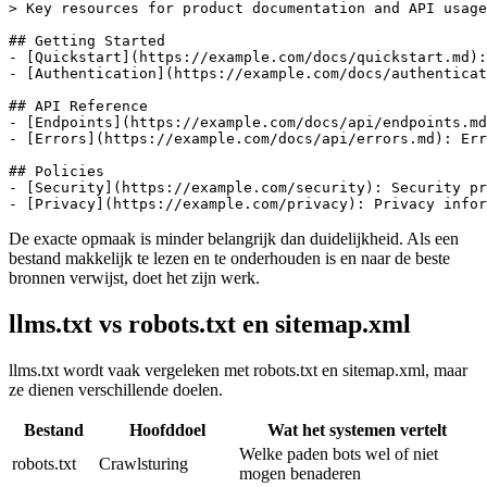
> Key resources for product documentation and API usage
## Getting Started

- [Quickstart](https://example.com/docs/quickstart.md):
- [Authentication](https://example.com/docs/authenticat
## API Reference

- [Endpoints](https://example.com/docs/api/endpoints.md
- [Errors](https://example.com/docs/api/errors.md): Err
## Policies

- [Security](https://example.com/security): Security pr
De exacte opmaak is minder belangrijk dan duidelijkheid. Als een
bestand makkelijk te lezen en te onderhouden is en naar de beste
bronnen verwijst, doet het zijn werk.
llms.txt vs robots.txt en sitemap.xml
llms.txt wordt vaak vergeleken met robots.txt en sitemap.xml, maar
ze dienen verschillende doelen.
Bestand
Hoofddoel
Wat het systemen vertelt
Welke paden bots wel of niet
robots.txt
Crawl­sturing
mogen benaderen