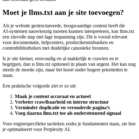
Moet je llms.txt aan je site toevoegen?
Als je website gestructureerde, hoogwaardige content heeft die
AI‑systemen nauwkeurig moeten kunnen interpreteren, kan llms.txt
een zinvolle stap met lage inspanning zijn. Dit is vooral relevant
voor documentatie, helpcenters, productkennisbanken en
contentbibliotheken met duidelijke canonieke bronnen.
Is je site kleiner, eenvoudig en al makkelijk te crawlen en te
begrijpen, dan is llms.txt optioneel in plaats van urgent. Het kan nog
steeds de moeite zijn, maar het hoort onder hogere prioriteiten te
staan.
Een praktische volgorde ziet er zo uit:
Maak je content accuraat en actueel
Verbeter crawlbaarheid en interne structuur
Verminder duplicatie en verouderde pagina’s
Voeg daarna llms.txt toe als ondersteunend signaal
Voor enginespecifieke tactieken zodra je fundamenten staan, zie hoe
je optimaliseert voor Perplexity AI.