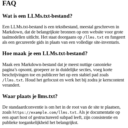
FAQ
Wat is een LLMs.txt‑bestand?
Een LLMs.txt‑bestand is een tekstbestand, meestal geschreven in
Markdown, dat de belangrijkste bronnen op een website voor grote
taalmodellen uitlicht. Het staat doorgaans op
en fungeert
/llms.txt
als een gecureerde gids in plaats van een volledige site‑inventaris.
Hoe maak je een LLMs.txt‑bestand?
Maak een Markdown‑bestand dat je meest nuttige canonieke
pagina’s opsomt, groepeer ze in duidelijke secties, voeg korte
beschrijvingen toe en publiceer het op een stabiel pad zoals
. Houd het gefocust en werk het bij zodra je kerncontent
/llms.txt
verandert.
Waar plaats je llms.txt?
De standaardconventie is om het in de root van de site te plaatsen,
zoals
. Als je documentatie op
https://example.com/llms.txt
een apart host of gestructureerd subpad leeft, zijn consistentie en
publieke toegankelijkheid het belangrijkst.