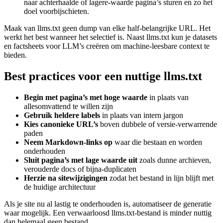
naar achterhaalde of lagere‑waarde pagina’s sturen en zo het
doel voorbijschieten.
Maak van llms.txt geen dump van elke half‑belangrijke URL. Het
werkt het best wanneer het selectief is. Naast llms.txt kun je datasets
en factsheets voor LLM’s creëren om machine‑leesbare context te
bieden.
Best practices voor een nuttige llms.txt
Begin met pagina’s met hoge waarde
in plaats van
allesomvattend te willen zijn
Gebruik heldere labels
in plaats van intern jargon
Kies canonieke URL’s
boven dubbele of versie‑verwarrende
paden
Neem Markdown‑links op
waar die bestaan en worden
onderhouden
Sluit pagina’s met lage waarde uit
zoals dunne archieven,
verouderde docs of bijna‑duplicaten
Herzie na sitewijzigingen
zodat het bestand in lijn blijft met
de huidige architectuur
Als je site nu al lastig te onderhouden is, automatiseer de generatie
waar mogelijk. Een verwaarloosd llms.txt‑bestand is minder nuttig
dan helemaal geen bestand.