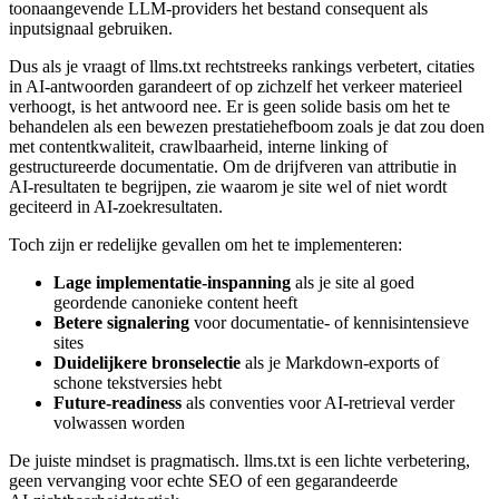
toonaangevende LLM‑providers het bestand consequent als
inputsignaal gebruiken.
Dus als je vraagt of llms.txt rechtstreeks rankings verbetert, citaties
in AI‑antwoorden garandeert of op zichzelf het verkeer materieel
verhoogt, is het antwoord nee. Er is geen solide basis om het te
behandelen als een bewezen prestatiehefboom zoals je dat zou doen
met contentkwaliteit, crawlbaarheid, interne linking of
gestructureerde documentatie. Om de drijfveren van attributie in
AI‑resultaten te begrijpen, zie waarom je site wel of niet wordt
geciteerd in AI‑zoekresultaten.
Toch zijn er redelijke gevallen om het te implementeren:
Lage implementatie‑inspanning
als je site al goed
geordende canonieke content heeft
Betere signalering
voor documentatie‑ of kennisintensieve
sites
Duidelijkere bronselectie
als je Markdown‑exports of
schone tekstversies hebt
Future‑readiness
als conventies voor AI‑retrieval verder
volwassen worden
De juiste mindset is pragmatisch. llms.txt is een lichte verbetering,
geen vervanging voor echte SEO of een gegarandeerde