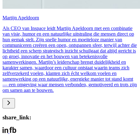
Martijn Apeldoorn
Als CEO van Inspace leidt Martijn Apeldoorn met een combinatie
van visie, humor en een natuurlijke uitstraling die mensen direct op
hun gemak stelt. Zijn snelle humor en moeiteloze manier van
communiceren creëren een open, ontspannen sfeer, terwijl achter die
lichtheid een scherp strategisch inzicht schuilgaat dat altijd gericht is
op groei, innovatie en het bouwen van betekenisvolle
samenwerkingen. Martijn’s leiderschap brengt duidelijkheid en
karakter samen, waardoor een cultuur ontstaat waarin teams zich
zelfverzekerd voelen, klanten zich écht welkom voelen en
samenwerking op een natuurlijke, energieke manier tot stand komt
— een omgeving waar mensen verbonden, gemotiveerd en trots zijn
om samen aan te bouwen.
share_link: