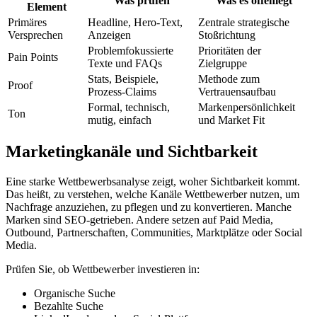
Was prüfen
Was es offenlegt
Element
Primäres
Headline, Hero-Text,
Zentrale strategische
Versprechen
Anzeigen
Stoßrichtung
Problemfokussierte
Prioritäten der
Pain Points
Texte und FAQs
Zielgruppe
Stats, Beispiele,
Methode zum
Proof
Prozess-Claims
Vertrauensaufbau
Formal, technisch,
Markenpersönlichkeit
Ton
mutig, einfach
und Market Fit
Marketingkanäle und Sichtbarkeit
Eine starke Wettbewerbsanalyse zeigt, woher Sichtbarkeit kommt.
Das heißt, zu verstehen, welche Kanäle Wettbewerber nutzen, um
Nachfrage anzuziehen, zu pflegen und zu konvertieren. Manche
Marken sind SEO-getrieben. Andere setzen auf Paid Media,
Outbound, Partnerschaften, Communities, Marktplätze oder Social
Media.
Prüfen Sie, ob Wettbewerber investieren in:
Organische Suche
Bezahlte Suche