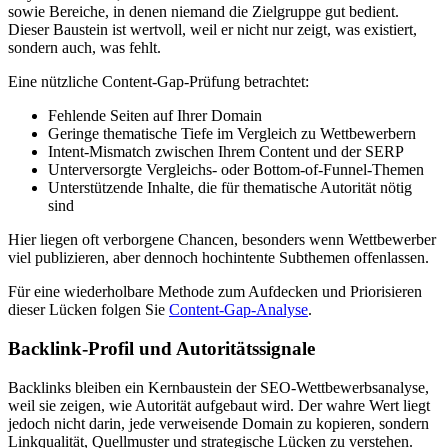
sowie Bereiche, in denen niemand die Zielgruppe gut bedient.
Dieser Baustein ist wertvoll, weil er nicht nur zeigt, was existiert,
sondern auch, was fehlt.
Eine nützliche Content-Gap-Prüfung betrachtet:
Fehlende Seiten auf Ihrer Domain
Geringe thematische Tiefe im Vergleich zu Wettbewerbern
Intent-Mismatch zwischen Ihrem Content und der SERP
Unterversorgte Vergleichs- oder Bottom-of-Funnel-Themen
Unterstützende Inhalte, die für thematische Autorität nötig
sind
Hier liegen oft verborgene Chancen, besonders wenn Wettbewerber
viel publizieren, aber dennoch hochintente Subthemen offenlassen.
Für eine wiederholbare Methode zum Aufdecken und Priorisieren
dieser Lücken folgen Sie
Content-Gap-Analyse
.
Backlink-Profil und Autoritätssignale
Backlinks bleiben ein Kernbaustein der SEO-Wettbewerbsanalyse,
weil sie zeigen, wie Autorität aufgebaut wird. Der wahre Wert liegt
jedoch nicht darin, jede verweisende Domain zu kopieren, sondern
Linkqualität, Quellmuster und strategische Lücken zu verstehen.