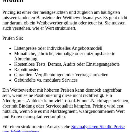
Pricing ist einer der meistgesuchten und zugleich am häufigsten
missverstandenen Bausteine der Wettbewerbsanalyse. Es geht nicht
nur darum, ob ein Wettbewerber günstig oder teuer ist. Sie müssen
auch verstehen, wie er Wert strukturiert.
Prüfen Sie:
Listenpreise oder individuelles Angebotsmodell
Monatliche, jährliche, einmalige oder nutzungsbasierte
Abrechnung
Kostenlose Tests, Demos, Audits oder Einstiegsangebote
Rabattmuster
Garantien, Verpflichtungen oder Vertragslaufzeiten
Gebündelte vs. modulare Services
Ein Wettbewerber mit höheren Preisen kann dennoch angreifbar
sein, wenn seine Positionierung diese nicht rechtfertigt. Ein
Niedrigpreis-Anbieter kann viel Top-of-Funnel-Nachfrage anziehen,
aber mit Bindung oder Servicequalität kämpfen. Pricing wird erst
nützlich, wenn Sie es mit Marktsegment, wahrgenommenem Wert
und Konversionspfad verknüpfen.
Für einen strukturierten Ansatz siehe
So analysieren Sie die Preise
von Wettbewerbern
.