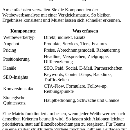
Am einfachsten verwalten Sie die Komponenten der
Wettbewerbsanalyse mit einer Vergleichsmatrix. So bleiben
Ergebnisse konsistent und Muster lassen sich schneller erkennen.
Komponente
Was erfassen
Wettbewerbertyp
Direkt, indirekt, Ersatz
Angebot
Produkte, Services, Tiers, Features
Pricing
Preise, Abrechnungsmodell, Rabattierung
Headline, Versprechen, Zielgruppe,
Positionierung
Differenzierung
Kanäle
SEO, Paid, Social, E-Mail, Partnerschaften
Keywords, Content-Gaps, Backlinks,
SEO-Insights
Traffic-Seiten
CTA-Flow, Formulare, Follow-up,
Konversionspfad
Reibungspunkte
Strategische
Hauptbedrohung, Schwäche und Chance
Quintessenz
Eine Matrix funktioniert am besten, wenn jeder Wettbewerber nach
denselben Kriterien beurteilt wird. So lassen sich Aktionen leichter
priorisieren, statt auf Einzelbeobachtungen zu reagieren. Für Teams,
die eine stärker strukturierte Vorlage möchten, hilft ein Leitfaden zur