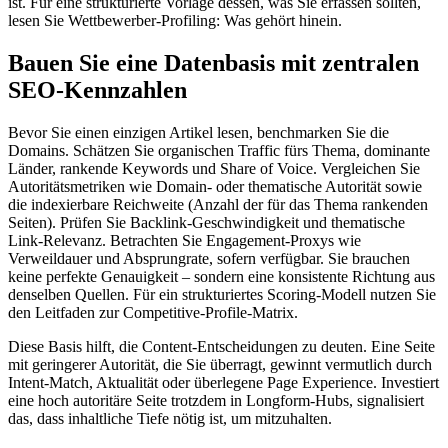
ist. Für eine strukturierte Vorlage dessen, was Sie erfassen sollten,
lesen Sie Wettbewerber-Profiling: Was gehört hinein.
Bauen Sie eine Datenbasis mit zentralen
SEO-Kennzahlen
Bevor Sie einen einzigen Artikel lesen, benchmarken Sie die
Domains. Schätzen Sie organischen Traffic fürs Thema, dominante
Länder, rankende Keywords und Share of Voice. Vergleichen Sie
Autoritätsmetriken wie Domain- oder thematische Autorität sowie
die indexierbare Reichweite (Anzahl der für das Thema rankenden
Seiten). Prüfen Sie Backlink-Geschwindigkeit und thematische
Link-Relevanz. Betrachten Sie Engagement-Proxys wie
Verweildauer und Absprungrate, sofern verfügbar. Sie brauchen
keine perfekte Genauigkeit – sondern eine konsistente Richtung aus
denselben Quellen. Für ein strukturiertes Scoring-Modell nutzen Sie
den Leitfaden zur Competitive-Profile-Matrix.
Diese Basis hilft, die Content-Entscheidungen zu deuten. Eine Seite
mit geringerer Autorität, die Sie überragt, gewinnt vermutlich durch
Intent-Match, Aktualität oder überlegene Page Experience. Investiert
eine hoch autoritäre Seite trotzdem in Longform-Hubs, signalisiert
das, dass inhaltliche Tiefe nötig ist, um mitzuhalten.