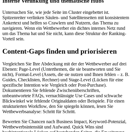
Interne Verlinkung und thematische Hubs
Untersuchen Sie, wie jede Seite im Cluster eingebettet ist.
Spitzenreiter verlinken Säulen- und Satellitenseiten mit konsistentem
Ankertext und helfen so Crawlern und Nutzern, das Thema zu
navigieren. Wenn ein Wettbewerber ein dichtes internes Netz rund
um das Thema hat und Sie nicht, kann diese Struktur der Ranking-
Vorteil sein.
Content-Gaps finden und priorisieren
Vergleichen Sie Ihre Abdeckung mit der der Wettbewerber auf drei
Ebenen: Page-Level (Unterthemen, die sie beantworten und Sie
nicht), Format-Level (Assets, die sie nutzen und Ihnen fehlen – z. B.
Guides, Checklisten, Rechner) und Stage-Level (Lücken für eine
spezifische Intention wie Vergleich oder Post-Purchase).
Dokumentieren Sie fehlende Zwischenüberschriften,
unbeantwortete FAQs, vernachlässigte Use Cases und schwache
Blickwinkel wie fehlende Originaldaten oder Beispiele. Für einen
strukturierten Workflow, den Sie spiegeln können, lesen Sie
Wettbewerbsanalyse: Schritt für Schritt.
Bewerten Sie Chancen nach Business Impact, Keyword-Potenzial,
Wettbewerbsintensität und Aufwand. Quick Wins sind