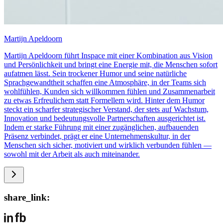
Martijn Apeldoorn
Martijn Apeldoorn führt Inspace mit einer Kombination aus Vision
und Persönlichkeit und bringt eine Energie mit, die Menschen sofort
aufatmen lässt. Sein trockener Humor und seine natürliche
Sprachgewandtheit schaffen eine Atmosphäre, in der Teams sich
wohlfühlen, Kunden sich willkommen fühlen und Zusammenarbeit
zu etwas Erfreulichem statt Formellem wird. Hinter dem Humor
steckt ein scharfer strategischer Verstand, der stets auf Wachstum,
Innovation und bedeutungsvolle Partnerschaften ausgerichtet ist.
Indem er starke Führung mit einer zugänglichen, aufbauenden
Präsenz verbindet, prägt er eine Unternehmenskultur, in der
Menschen sich sicher, motiviert und wirklich verbunden fühlen —
sowohl mit der Arbeit als auch miteinander.
share_link: