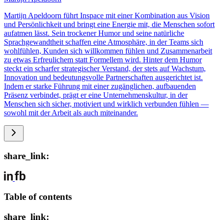
Martijn Apeldoorn führt Inspace mit einer Kombination aus Vision
und Persönlichkeit und bringt eine Energie mit, die Menschen sofort
aufatmen lässt. Sein trockener Humor und seine natürliche
Sprachgewandtheit schaffen eine Atmosphäre, in der Teams sich
wohlfühlen, Kunden sich willkommen fühlen und Zusammenarbeit
zu etwas Erfreulichem statt Formellem wird. Hinter dem Humor
steckt ein scharfer strategischer Verstand, der stets auf Wachstum,
Innovation und bedeutungsvolle Partnerschaften ausgerichtet ist.
Indem er starke Führung mit einer zugänglichen, aufbauenden
Präsenz verbindet, prägt er eine Unternehmenskultur, in der
Menschen sich sicher, motiviert und wirklich verbunden fühlen —
sowohl mit der Arbeit als auch miteinander.
share_link:
Table of contents
share_link: