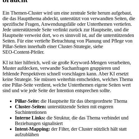
Ein Themen-Cluster wird um eine zentrale Seite herum aufgebaut,
die das Hauptthema abdeckt, unterstützt von verwandten Seiten, die
spezifische Fragen, Anwendungsfälle oder Unterthemen vertiefen.
Jede unterstützende Seite verlinkt zurück zur Hauptseite, und die
Hauptseite verweist dort, wo es sinnvoll ist, auf die unterstützenden
Seiten. Für eine vertiefte Betrachtung von Planung und Pflege von
Pillar‑Seiten innerhalb einer Cluster‑Strategie, siehe
SEO‑Content‑Pfeiler.
KI ist hier hilfreich, weil sie große Keyword‑Mengen verarbeiten,
Muster aufdecken, verwandte Suchanfragen gruppieren und
fehlende Perspektiven schnell vorschlagen kann. Aber KI ersetzt
keine Strategie. Sie müssen weiterhin entscheiden, welches Thema
eine Pillar‑Seite verdient, welche Unterthemen eigene Seiten wert
sind und wie jede Seite der Intention entsprechen sollte.
Pillar‑Seite:
die Hauptseite für das übergeordnete Thema
Cluster‑Seiten:
unterstützende Seiten mit engeren
Suchintentionen
Interne Links:
die Struktur, die das Thema verbindet und
Beziehungen signalisiert
Intent‑Mapping:
der Filter, der Cluster nützlich hält statt
aufzublähen