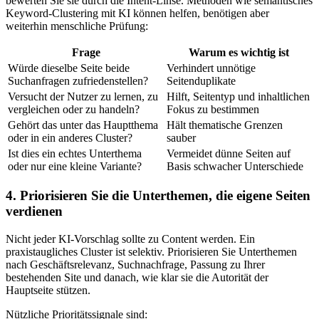
bewerten Sie sie durch die Intent‑Linse. Methoden wie semantisches
Keyword‑Clustering mit KI können helfen, benötigen aber
weiterhin menschliche Prüfung:
Frage
Warum es wichtig ist
Würde dieselbe Seite beide
Verhindert unnötige
Suchanfragen zufriedenstellen?
Seitenduplikate
Versucht der Nutzer zu lernen, zu
Hilft, Seitentyp und inhaltlichen
vergleichen oder zu handeln?
Fokus zu bestimmen
Gehört das unter das Hauptthema
Hält thematische Grenzen
oder in ein anderes Cluster?
sauber
Ist dies ein echtes Unterthema
Vermeidet dünne Seiten auf
oder nur eine kleine Variante?
Basis schwacher Unterschiede
4. Priorisieren Sie die Unterthemen, die eigene Seiten
verdienen
Nicht jeder KI‑Vorschlag sollte zu Content werden. Ein
praxistaugliches Cluster ist selektiv. Priorisieren Sie Unterthemen
nach Geschäftsrelevanz, Suchnachfrage, Passung zu Ihrer
bestehenden Site und danach, wie klar sie die Autorität der
Hauptseite stützen.
Nützliche Prioritätssignale sind: