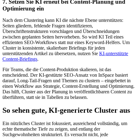
7. Setzen Sie KI erneut bei Content‑Planung und
Optimierung ein
Nach dem Clustering kann KI die nächste Ebene unterstützen:
Seiten gliedern, fehlende Fragen identifizieren,
Überschriftenstrukturen vorschlagen und Überschneidungen
zwischen geplanten Seiten hervorheben. So wird KI Teil eines
effizienten SEO‑Workflows statt nur eines Keyword‑Helfers. Um
Cluster in konsistente, skalierbare Briefings für jeden
unterstützenden Artikel zu übersetzen, nutzen Sie
KI‑unterstützte
Content‑Briefings
.
Für Teams, die die Content‑Produktion skalieren, ist das
entscheidend. Der KI‑gestützte SEO‑Ansatz von InSpace basiert
darauf, Long‑Tail‑Fragen und Themen zu clustern – eingebettet in
einen Workflow aus Strategie, Content‑Erstellung und Optimierung.
Das hilft, Cluster aus der Planung in veröffentlichbaren Content zu
überführen, statt sie in Tabellen zu belassen.
So sehen gute, KI‑generierte Cluster aus
Ein nützliches Cluster ist fokussiert, ausreichend vollständig, um
echte thematische Tiefe zu zeigen, und entlang der
Suchgewohnheiten strukturiert. Es versucht nicht, jede