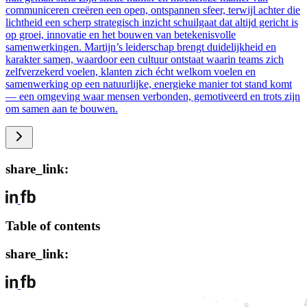
communiceren creëren een open, ontspannen sfeer, terwijl achter die
lichtheid een scherp strategisch inzicht schuilgaat dat altijd gericht is
op groei, innovatie en het bouwen van betekenisvolle
samenwerkingen. Martijn’s leiderschap brengt duidelijkheid en
karakter samen, waardoor een cultuur ontstaat waarin teams zich
zelfverzekerd voelen, klanten zich écht welkom voelen en
samenwerking op een natuurlijke, energieke manier tot stand komt
— een omgeving waar mensen verbonden, gemotiveerd en trots zijn
om samen aan te bouwen.
share_link:
Table of contents
share_link: