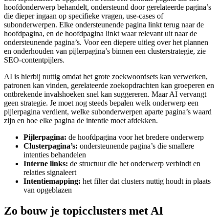
hoofdonderwerp behandelt, ondersteund door gerelateerde pagina’s
die dieper ingaan op specifieke vragen, use-cases of
subonderwerpen. Elke ondersteunende pagina linkt terug naar de
hoofdpagina, en de hoofdpagina linkt waar relevant uit naar de
ondersteunende pagina’s. Voor een diepere uitleg over het plannen
en onderhouden van pijlerpagina’s binnen een clusterstrategie, zie
SEO-contentpijlers.
AI is hierbij nuttig omdat het grote zoekwoordsets kan verwerken,
patronen kan vinden, gerelateerde zoekopdrachten kan groeperen en
ontbrekende invalshoeken snel kan suggereren. Maar AI vervangt
geen strategie. Je moet nog steeds bepalen welk onderwerp een
pijlerpagina verdient, welke subonderwerpen aparte pagina’s waard
zijn en hoe elke pagina de intentie moet afdekken.
Pijlerpagina:
de hoofdpagina voor het bredere onderwerp
Clusterpagina’s:
ondersteunende pagina’s die smallere
intenties behandelen
Interne links:
de structuur die het onderwerp verbindt en
relaties signaleert
Intentiemapping:
het filter dat clusters nuttig houdt in plaats
van opgeblazen
Zo bouw je topicclusters met AI