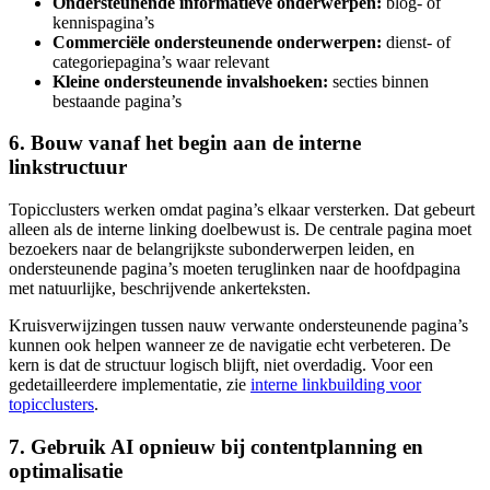
Ondersteunende informatieve onderwerpen:
blog- of
kennispagina’s
Commerciële ondersteunende onderwerpen:
dienst- of
categoriepagina’s waar relevant
Kleine ondersteunende invalshoeken:
secties binnen
bestaande pagina’s
6. Bouw vanaf het begin aan de interne
linkstructuur
Topicclusters werken omdat pagina’s elkaar versterken. Dat gebeurt
alleen als de interne linking doelbewust is. De centrale pagina moet
bezoekers naar de belangrijkste subonderwerpen leiden, en
ondersteunende pagina’s moeten teruglinken naar de hoofdpagina
met natuurlijke, beschrijvende ankerteksten.
Kruisverwijzingen tussen nauw verwante ondersteunende pagina’s
kunnen ook helpen wanneer ze de navigatie echt verbeteren. De
kern is dat de structuur logisch blijft, niet overdadig. Voor een
gedetailleerdere implementatie, zie
interne linkbuilding voor
topicclusters
.
7. Gebruik AI opnieuw bij contentplanning en
optimalisatie