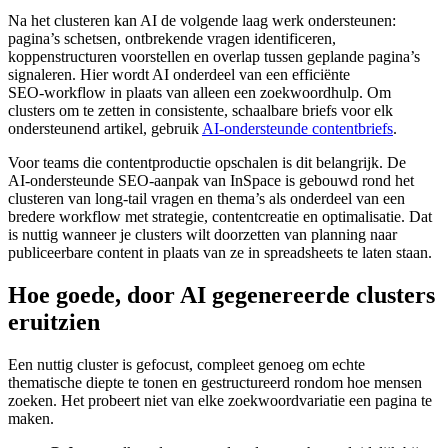
Na het clusteren kan AI de volgende laag werk ondersteunen:
pagina’s schetsen, ontbrekende vragen identificeren,
koppenstructuren voorstellen en overlap tussen geplande pagina’s
signaleren. Hier wordt AI onderdeel van een efficiënte
SEO‑workflow in plaats van alleen een zoekwoordhulp. Om
clusters om te zetten in consistente, schaalbare briefs voor elk
ondersteunend artikel, gebruik
AI-ondersteunde contentbriefs
.
Voor teams die contentproductie opschalen is dit belangrijk. De
AI‑ondersteunde SEO‑aanpak van InSpace is gebouwd rond het
clusteren van long‑tail vragen en thema’s als onderdeel van een
bredere workflow met strategie, contentcreatie en optimalisatie. Dat
is nuttig wanneer je clusters wilt doorzetten van planning naar
publiceerbare content in plaats van ze in spreadsheets te laten staan.
Hoe goede, door AI gegenereerde clusters
eruitzien
Een nuttig cluster is gefocust, compleet genoeg om echte
thematische diepte te tonen en gestructureerd rondom hoe mensen
zoeken. Het probeert niet van elke zoekwoordvariatie een pagina te
maken.