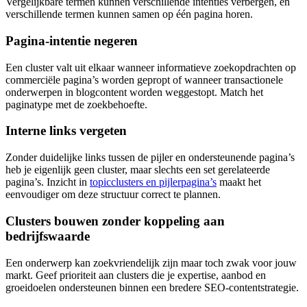
Vergelijkbare termen kunnen verschillende intenties verbergen, en
verschillende termen kunnen samen op één pagina horen.
Pagina-intentie negeren
Een cluster valt uit elkaar wanneer informatieve zoekopdrachten op
commerciële pagina’s worden gepropt of wanneer transactionele
onderwerpen in blogcontent worden weggestopt. Match het
paginatype met de zoekbehoefte.
Interne links vergeten
Zonder duidelijke links tussen de pijler en ondersteunende pagina’s
heb je eigenlijk geen cluster, maar slechts een set gerelateerde
pagina’s. Inzicht in
topicclusters en pijlerpagina’s
maakt het
eenvoudiger om deze structuur correct te plannen.
Clusters bouwen zonder koppeling aan
bedrijfswaarde
Een onderwerp kan zoekvriendelijk zijn maar toch zwak voor jouw
markt. Geef prioriteit aan clusters die je expertise, aanbod en
groeidoelen ondersteunen binnen een bredere SEO‑contentstrategie.