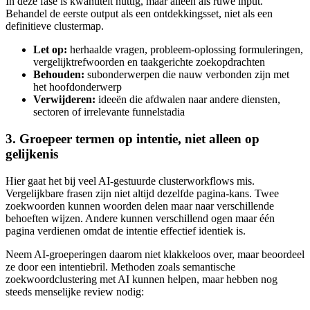
In deze fase is kwantiteit nuttig, maar alleen als ruwe input.
Behandel de eerste output als een ontdekkingsset, niet als een
definitieve clustermap.
Let op:
herhaalde vragen, probleem-oplossing formuleringen,
vergelijktrefwoorden en taakgerichte zoekopdrachten
Behouden:
subonderwerpen die nauw verbonden zijn met
het hoofdonderwerp
Verwijderen:
ideeën die afdwalen naar andere diensten,
sectoren of irrelevante funnelstadia
3. Groepeer termen op intentie, niet alleen op
gelijkenis
Hier gaat het bij veel AI-gestuurde clusterworkflows mis.
Vergelijkbare frasen zijn niet altijd dezelfde pagina‑kans. Twee
zoekwoorden kunnen woorden delen maar naar verschillende
behoeften wijzen. Andere kunnen verschillend ogen maar één
pagina verdienen omdat de intentie effectief identiek is.
Neem AI‑groeperingen daarom niet klakkeloos over, maar beoordeel
ze door een intentiebril. Methoden zoals semantische
zoekwoordclustering met AI kunnen helpen, maar hebben nog
steeds menselijke review nodig: