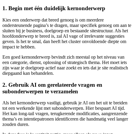
1. Begin met één duidelijk kernonderwerp
Kies een onderwerp dat breed genoeg is om meerdere
ondersteunende pagina’s te dragen, maar specifiek genoeg om aan te
sluiten bij je business, doelgroep en bestaande sitestructuur. Als het
hoofdonderwerp te breed is, zal AI vage of irrelevante suggesties
geven. Is het te smal, dan heeft het cluster onvoldoende diepte om
impact te hebben.
Een goed kernonderwerp bevindt zich meestal op het niveau van
een categorie, dienst, oplossing of strategisch thema. Het moet iets
zijn waar je doelgroep actief naar zoekt en iets dat je site realistisch
diepgaand kan behandelen.
2. Gebruik AI om gerelateerde vragen en
subonderwerpen te verzamelen
Als het kernonderwerp vastligt, gebruik je AI om het uit te breiden
tot een werkende lijst met subonderwerpen. Hier bespaart AI tijd.
Het kan long-tail vragen, terugkerende modificaties, aangrenzende
thema’s en intentiepatronen identificeren die handmatig veel langer
zouden duren.