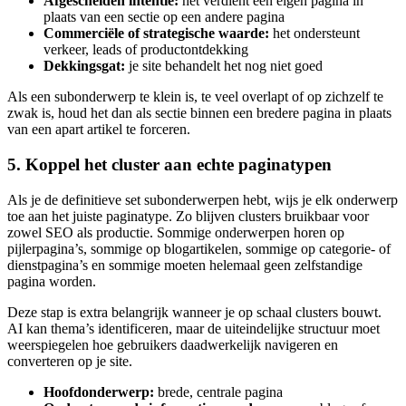
Afgescheiden intentie:
het verdient een eigen pagina in
plaats van een sectie op een andere pagina
Commerciële of strategische waarde:
het ondersteunt
verkeer, leads of productontdekking
Dekkingsgat:
je site behandelt het nog niet goed
Als een subonderwerp te klein is, te veel overlapt of op zichzelf te
zwak is, houd het dan als sectie binnen een bredere pagina in plaats
van een apart artikel te forceren.
5. Koppel het cluster aan echte paginatypen
Als je de definitieve set subonderwerpen hebt, wijs je elk onderwerp
toe aan het juiste paginatype. Zo blijven clusters bruikbaar voor
zowel SEO als productie. Sommige onderwerpen horen op
pijlerpagina’s, sommige op blogartikelen, sommige op categorie- of
dienstpagina’s en sommige moeten helemaal geen zelfstandige
pagina worden.
Deze stap is extra belangrijk wanneer je op schaal clusters bouwt.
AI kan thema’s identificeren, maar de uiteindelijke structuur moet
weerspiegelen hoe gebruikers daadwerkelijk navigeren en
converteren op je site.
Hoofdonderwerp:
brede, centrale pagina