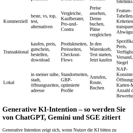
Sitelink
Preise
Feature-
Vergleiche,
ansehen,
beste, vs, top,
Tabellen
Kaufberater,
Demo
Kommerziell
test,
Kriterien
Pro-und-
buchen,
alternativen
transpar
Contra
Pläne
Abwägu
vergleichen
Spezifik
kaufen, preis,
Produktseiten,
In den
Preis,
gutschein,
Preisseiten,
Warenkorb,
Transaktional
Verfügba
bestellen,
Checkout-
Test starten,
Versand,
download
Flows
Jetzt kaufen
Siegel
NAP-
in meiner nähe,
Standortseiten,
Konsiste
Anrufen,
stadt,
GBP-
Öffnungs
Lokal
Route,
öffnungszeiten,
optimierte
Karten-
Buchen
adresse
Profile
Anzahl d
Bewertu
Generative KI-Intention – so werden Sie
von ChatGPT, Gemini und SGE zitiert
Generative Intention zeigt sich, wenn Nutzer die KI bitten zu