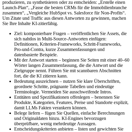
produzieren, zu synthetisieren oder zu entscheiden: „Erstelle einen
Launch-Plan“, „Fasse die besten CRMs für die Immobilienbranche
zusammen“, „Vergleiche HubSpot vs. Salesforce für Non-Profits“.
Um Zitate und Traffic aus diesen Antworten zu gewinnen, machen
Sie Ihre Inhalte KI-zitierfähig.
Ziel: komponierbare Fragen – veröffentlichen Sie Assets, die
sich nahtlos in Multi-Source-Antworten einfügen:
Definitionen, Kriterien-Frameworks, Schritt-Frameworks,
Pro-und-Contra, kurze Zusammenfassungen und
datenbasierte Beispiele.
Mit der Antwort starten – beginnen Sie Seiten mit einer 40–60
Wörter langen Zusammenfassung, die die Antwort und die
Zielgruppe nennt. Führen Sie mit scannbaren Abschnitten
fort, die die KI zitieren kann.
Bedeutung auszeichnen – nutzen Sie klare Überschriften,
geordnete Schritte, prägnante Tabellen und eindeutige
Terminologie. Vermeiden Sie ausschweifende Intros.
Entitäten und Spezifikationen offenlegen – benennen Sie
Produkte, Kategorien, Features, Preise und Standorte explizit,
damit LLMs Fakten verankern können.
Belege liefern – fügen Sie Quellen, einfache Berechnungen
und Originaldaten hinzu. KI-Engines bevorzugen
überprüfbare, wenig mehrdeutige Aussagen.
Entscheidungskriterien anbieten – listen und gewichten Sie