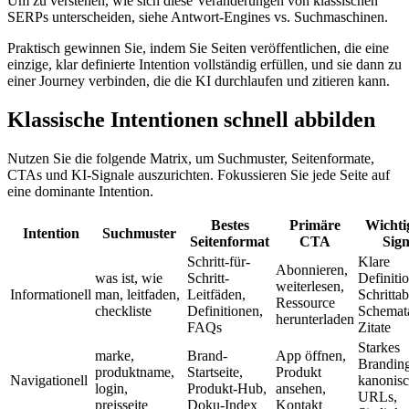
Um zu verstehen, wie sich diese Veränderungen von klassischen
SERPs unterscheiden, siehe Antwort-Engines vs. Suchmaschinen.
Praktisch gewinnen Sie, indem Sie Seiten veröffentlichen, die eine
einzige, klar definierte Intention vollständig erfüllen, und sie dann zu
einer Journey verbinden, die die KI durchlaufen und zitieren kann.
Klassische Intentionen schnell abbilden
Nutzen Sie die folgende Matrix, um Suchmuster, Seitenformate,
CTAs und KI-Signale auszurichten. Fokussieren Sie jede Seite auf
eine dominante Intention.
Bestes
Primäre
Wichti
Intention
Suchmuster
Seitenformat
CTA
Sign
Schritt-für-
Klare
Abonnieren,
was ist, wie
Schritt-
Definiti
weiterlesen,
Informationell
man, leitfaden,
Leitfäden,
Schritta
Ressource
checkliste
Definitionen,
Schemat
herunterladen
FAQs
Zitate
Starkes
marke,
Brand-
App öffnen,
Branding
produktname,
Startseite,
Produkt
Navigationell
kanonis
login,
Produkt-Hub,
ansehen,
URLs,
preisseite
Doku-Index
Kontakt