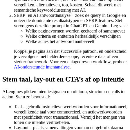
vergelijken, alternatieven, top, kosten. Schaal dit werk met
semantische keywordclustering met AI.
SERP- en AI-antwoordanalyse – zoek de query in Google en
noteer de dominante resultaatstypen en SERP-features. Stel
vervolgens dezelfde prompt in ChatGPT en Gemini. Leg vast:
Welke paginavormen worden geciteerd of samengevat
Welke criteria en entiteiten herhaaldelijk verschijnen
Welke acties het antwoord aanbeveelt
Koppel je pagina aan dat succesvolle patroon, en onderscheid
je vervolgens met helderdere scope, recentere data of een
sterker framework. Voor een datagedreven workflow, probeer
AI-ondersteunde intentanalyse
.
Stem taal, lay-out en CTA’s af op intentie
AI-engines pikken intentiesignalen op uit toon, structuur en calls to
action. Stem ze bewust af:
Taal – gebruik instructieve werkwoorden voor informationeel,
vergelijkende taal voor commercieel, en actiewerkwoorden
met specificiteit voor transactioneel. Vermijd het mengen van
tonen die intentie vertroebelen.
Lay-out – plaats samenvattingen vooraan en gebruik daarna