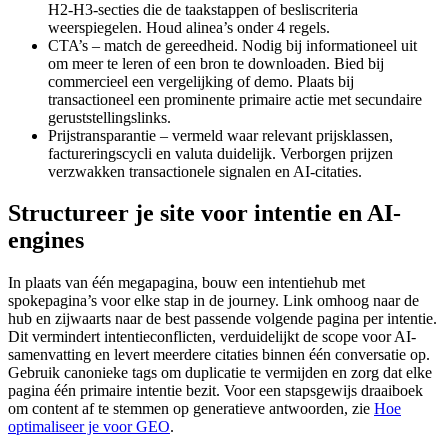
H2-H3-secties die de taakstappen of besliscriteria
weerspiegelen. Houd alinea’s onder 4 regels.
CTA’s – match de gereedheid. Nodig bij informationeel uit
om meer te leren of een bron te downloaden. Bied bij
commercieel een vergelijking of demo. Plaats bij
transactioneel een prominente primaire actie met secundaire
geruststellingslinks.
Prijstransparantie – vermeld waar relevant prijsklassen,
factureringscycli en valuta duidelijk. Verborgen prijzen
verzwakken transactionele signalen en AI-citaties.
Structureer je site voor intentie en AI-
engines
In plaats van één megapagina, bouw een intentiehub met
spokepagina’s voor elke stap in de journey. Link omhoog naar de
hub en zijwaarts naar de best passende volgende pagina per intentie.
Dit vermindert intentieconflicten, verduidelijkt de scope voor AI-
samenvatting en levert meerdere citaties binnen één conversatie op.
Gebruik canonieke tags om duplicatie te vermijden en zorg dat elke
pagina één primaire intentie bezit. Voor een stapsgewijs draaiboek
om content af te stemmen op generatieve antwoorden, zie
Hoe
optimaliseer je voor GEO
.