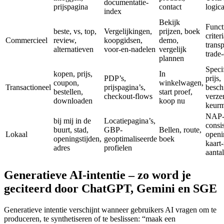
documentatie-
prijspagina
contact
logic
index
Bekijk
Funct
beste, vs, top,
Vergelijkingen,
prijzen, boek
criteri
Commercieel
review,
koopgidsen,
demo,
trans
alternatieven
voor-en-nadelen
vergelijk
trade-
plannen
Specif
kopen, prijs,
In
PDP’s,
prijs,
coupon,
winkelwagen,
Transactioneel
prijspagina’s,
besch
bestellen,
start proef,
checkout-flows
verze
downloaden
koop nu
keur
NAP
bij mij in de
Locatiepagina’s,
consis
buurt, stad,
GBP-
Bellen, route,
Lokaal
openi
openingstijden,
geoptimaliseerde
boek
kaart
adres
profielen
aanta
Generatieve AI-intentie – zo word je
geciteerd door ChatGPT, Gemini en SGE
Generatieve intentie verschijnt wanneer gebruikers AI vragen om te
produceren, te synthetiseren of te beslissen: “maak een