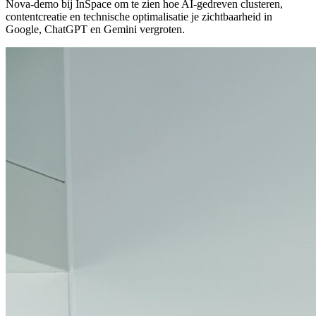
Nova-demo bij InSpace om te zien hoe AI-gedreven clusteren,
contentcreatie en technische optimalisatie je zichtbaarheid in
Google, ChatGPT en Gemini vergroten.