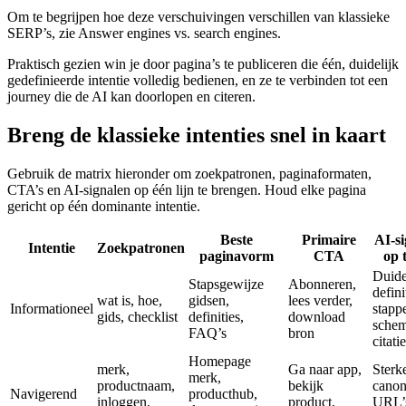
Om te begrijpen hoe deze verschuivingen verschillen van klassieke
SERP’s, zie Answer engines vs. search engines.
Praktisch gezien win je door pagina’s te publiceren die één, duidelijk
gedefinieerde intentie volledig bedienen, en ze te verbinden tot een
journey die de AI kan doorlopen en citeren.
Breng de klassieke intenties snel in kaart
Gebruik de matrix hieronder om zoekpatronen, paginaformaten,
CTA’s en AI-signalen op één lijn te brengen. Houd elke pagina
gericht op één dominante intentie.
Beste
Primaire
AI-s
Intentie
Zoekpatronen
paginavorm
CTA
op 
Duide
Stapsgewijze
Abonneren,
defini
wat is, hoe,
gidsen,
lees verder,
Informationeel
stappe
gids, checklist
definities,
download
schem
FAQ’s
bron
citati
Homepage
merk,
Ga naar app,
Sterk
merk,
productnaam,
bekijk
canon
Navigerend
producthub,
inloggen,
product,
URL’s