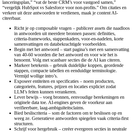
lanceringsplan,” “vat de beste CRM’s voor vastgoed samen,”
“vergelijk HubSpot vs Salesforce voor non-profits.” Om citaties en
verkeer uit deze antwoorden te verdienen, maak je content AI-
citeerbaar.
Richt je op composable vragen – publiceer assets die naadloos
in antwoorden uit meerdere bronnen passen: definities,
criteria-frameworks, stappenkaders, voor-en-nadelen, korte
samenvattingen en databekrachtigde voorbeelden.
Begin met het antwoord – start pagina’s met een samenvatting
van 40-60 woorden die het antwoord en voor wie het is
benoemt. Volg met scanbare secties die de AI kan citeren.
Markeer betekenis – gebruik duidelijke koppen, geordende
stappen, compacte tabellen en eenduidige terminologie.
Vermijd wollige intro’s.
Exposeer entiteiten en specificaties – noem producten,
categorieën, features, prijzen en locaties expliciet zodat
LLM’s feiten kunnen verankeren.
Lever bewijs – voeg bronnen, eenvoudige berekeningen en
originele data toe. AI-engines geven de voorkeur aan
verifieerbare, laag-ambiguïteitsclaims.
Bied besliscriteria – som de factoren om te beslissen op en
weeg ze. Generatieve antwoorden spiegelen vaak criteria-first
structuren.
Schrijf voor hergebruik – creëer evergreen secties in neutrale