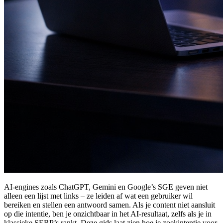
AI-engines zoals ChatGPT, Gemini en Google’s SGE geven niet
alleen een lijst met links – ze leiden af wat een gebruiker wil
bereiken en stellen een antwoord samen. Als je content niet aansluit
op die intentie, ben je onzichtbaar in het AI-resultaat, zelfs als je in
klassieke SERP’s rankt. Deze gids laat zien hoe je zoekintentie voor