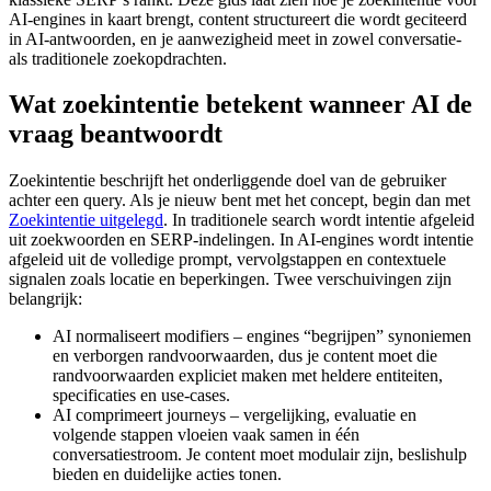
AI-engines in kaart brengt, content structureert die wordt geciteerd
in AI-antwoorden, en je aanwezigheid meet in zowel conversatie-
als traditionele zoekopdrachten.
Wat zoekintentie betekent wanneer AI de
vraag beantwoordt
Zoekintentie beschrijft het onderliggende doel van de gebruiker
achter een query. Als je nieuw bent met het concept, begin dan met
Zoekintentie uitgelegd
. In traditionele search wordt intentie afgeleid
uit zoekwoorden en SERP-indelingen. In AI-engines wordt intentie
afgeleid uit de volledige prompt, vervolgstappen en contextuele
signalen zoals locatie en beperkingen. Twee verschuivingen zijn
belangrijk:
AI normaliseert modifiers – engines “begrijpen” synoniemen
en verborgen randvoorwaarden, dus je content moet die
randvoorwaarden expliciet maken met heldere entiteiten,
specificaties en use-cases.
AI comprimeert journeys – vergelijking, evaluatie en
volgende stappen vloeien vaak samen in één
conversatiestroom. Je content moet modulair zijn, beslishulp
bieden en duidelijke acties tonen.