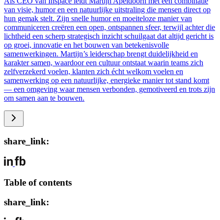
Als CEO van Inspace leidt Martijn Apeldoorn met een combinatie
van visie, humor en een natuurlijke uitstraling die mensen direct op
hun gemak stelt. Zijn snelle humor en moeiteloze manier van
communiceren creëren een open, ontspannen sfeer, terwijl achter die
lichtheid een scherp strategisch inzicht schuilgaat dat altijd gericht is
op groei, innovatie en het bouwen van betekenisvolle
samenwerkingen. Martijn’s leiderschap brengt duidelijkheid en
karakter samen, waardoor een cultuur ontstaat waarin teams zich
zelfverzekerd voelen, klanten zich écht welkom voelen en
samenwerking op een natuurlijke, energieke manier tot stand komt
— een omgeving waar mensen verbonden, gemotiveerd en trots zijn
om samen aan te bouwen.
share_link:
Table of contents
share_link: