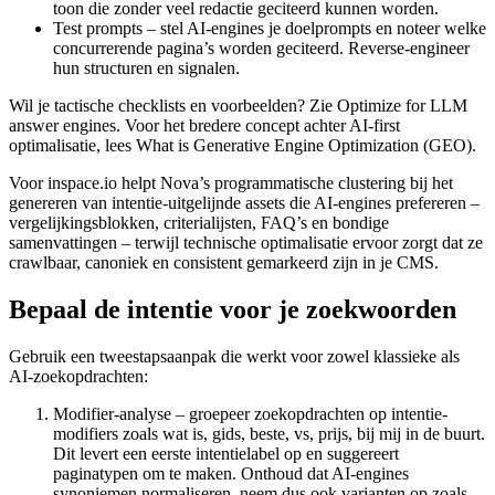
toon die zonder veel redactie geciteerd kunnen worden.
Test prompts – stel AI-engines je doelprompts en noteer welke
concurrerende pagina’s worden geciteerd. Reverse-engineer
hun structuren en signalen.
Wil je tactische checklists en voorbeelden? Zie Optimize for LLM
answer engines. Voor het bredere concept achter AI-first
optimalisatie, lees What is Generative Engine Optimization (GEO).
Voor inspace.io helpt Nova’s programmatische clustering bij het
genereren van intentie-uitgelijnde assets die AI-engines prefereren –
vergelijkingsblokken, criterialijsten, FAQ’s en bondige
samenvattingen – terwijl technische optimalisatie ervoor zorgt dat ze
crawlbaar, canoniek en consistent gemarkeerd zijn in je CMS.
Bepaal de intentie voor je zoekwoorden
Gebruik een tweestapsaanpak die werkt voor zowel klassieke als
AI-zoekopdrachten:
Modifier-analyse – groepeer zoekopdrachten op intentie-
modifiers zoals wat is, gids, beste, vs, prijs, bij mij in de buurt.
Dit levert een eerste intentielabel op en suggereert
paginatypen om te maken. Onthoud dat AI-engines
synoniemen normaliseren, neem dus ook varianten op zoals