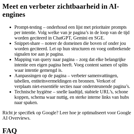
Meet en verbeter zichtbaarheid in AI-
engines
Prompt-testing – onderhoud een lijst met prioritaire prompts
per intentie. Volg welke van je pagina’s in de loop van de tijd
worden geciteerd in ChatGPT, Gemini en SGE.
Snippet-share – noteer de domeinen die boven of onder jou
worden geciteerd. Let op hun structuren en voeg ontbrekende
signalen toe aan je pagina.
Mapping van query naar pagina – zorg dat elke belangrijke
intentie een eigen pagina heeft. Voeg content samen of splits
waar intentie gemengd is.
Aanpassingen op de pagina – verbeter samenvattingen,
tabellen, entiteitsvermeldingen en bronnen. Verkort of
verplaats niet-essentiële secties naar ondersteunende pagina’s.
Technische hygiëne – snelle laadtijd, stabiele URL’s, schone
koppen, schema waar nuttig, en sterke interne links van hubs
naar spaken.
Richt je specifiek op Google? Leer hoe je optimaliseert voor Google
AI Overviews.
FAQ