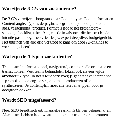
Wat zijn de 3 C’s van zoekintentie?
De 3 C’s verwijzen doorgaans naar Content type, Content format en
Content angle. Type is de paginacategorie die je moet publiceren –
gids, vergelijking, product. Format is hoe je het presenteert –
stappen, checklist, tabel. Angle is de invalshoek die het best bij de
intentie past – beginnersvriendelijk, expert deepdive, budgetgericht.
Het uitlijnen van alle drie vergroot je kans om door AI-engines te
worden geciteerd.
Wat zijn de 4 typen zoekintentie?
Traditioneel: informationeel, navigerend, commerciële oriëntatie en
transactioneel. Veel teams behandelen lokaal ook als een vijfde,
afzonderlijk type. In het AI-tijdperk voeg je generatieve intentie toe
– prompts die de engine vragen om te produceren of te
synthetiseren. Je contentplan moet alle relevante typen voor je
doelgroep dekken.
Wordt SEO uitgefaseerd?
Nee. SEO breidt zich uit. Klassieke rankings blijven belangrijk, en
AI-engines hebben hoogwaardige, goed gestructureerde bronnen