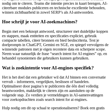
nodig om te citeren. Teams die intentie precies in kaart brengen, AI-
citeerbare modules publiceren en technische excellentie behouden,
winnen zichtbaarheid in zowel SERP’s als AI-antwoorden.
Hoe schrijf je voor AI-zoekmachines?
Begin met een beknopt antwoord, structureer met duidelijke koppen
en stappen, maak entiteiten en specificaties expliciet, gebruik
compacte tabellen, citeer bronnen en bied besliscriteria. Test je
doelprompts in ChatGPT, Gemini en SGE, en spiegel vervolgens de
winnende patronen met je eigen recentere data en scherpere scope.
Neem waar natuurlijk de frase “search intent for AI engines” op, en
behandel synoniemen die gebruikers kunnen gebruiken.
Wat is zoekintentie voor AI-engines specifiek?
Het is het doel dat een gebruiker wil dat AI binnen een conversatie
vervult – informeren, vergelijken, beslissen of handelen.
Optimaliseer door pagina’s te publiceren die één doel volledig
beantwoorden, makkelijk te citeren zijn en aansluiten op de
volgende stap. Zo verdien je vermeldingen in AI-samenvattingen
voor zoekopdrachten zoals search intent for ai engines.
Hulp nodig om dit op schaal te operationaliseren? Boek een gratis