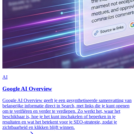
AI
Google AI Overview
Google AI Overview geeft je een gesynthetiseerde samenvatting van
belangrijke informatie direct in Search, met links die je kunt openen
om te verifiëren en verder te verdiepen. Zo werkt het, waar het
beschikbaar is, hoe je het kunt inschakelen of beperken in je
resultaten en wat het betekent voor je SEO-strategie, zodat je
zichtbaarheid en klikken blijft winnen.