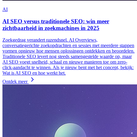
AI
AI SEO versus traditionele SEO: win meer
zichtbaarheid in zoekmachines in 2025
Zoekgedrag verandert razendsnel. AI Overviews,
conversatiegerichte zoekopdrachten en sessies met meerdere stappen
vormen opnieuw hoe mensen oplossingen ontdekken en beoordelen.
Traditionele SEO levert nog steeds samengestelde waarde op, maar
AI SEO voegt snelheid, schaal en nieuwe manieren toe om zero-
click-aandacht te winnen. Als je nieuw bent met het concept, bekijk:
Wat is AI SEO en hoe werkt het.
Ontdek meer