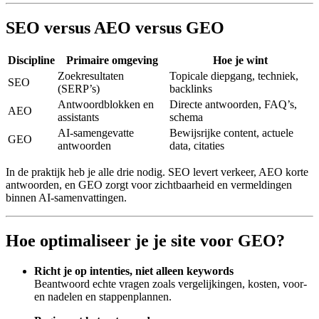
SEO versus AEO versus GEO
Discipline
Primaire omgeving
Hoe je wint
Zoekresultaten
Topicale diepgang, techniek,
SEO
(SERP’s)
backlinks
Antwoordblokken en
Directe antwoorden, FAQ’s,
AEO
assistants
schema
AI-samengevatte
Bewijsrijke content, actuele
GEO
antwoorden
data, citaties
In de praktijk heb je alle drie nodig. SEO levert verkeer, AEO korte
antwoorden, en GEO zorgt voor zichtbaarheid en vermeldingen
binnen AI-samenvattingen.
Hoe optimaliseer je je site voor GEO?
Richt je op intenties, niet alleen keywords
Beantwoord echte vragen zoals vergelijkingen, kosten, voor-
en nadelen en stappenplannen.