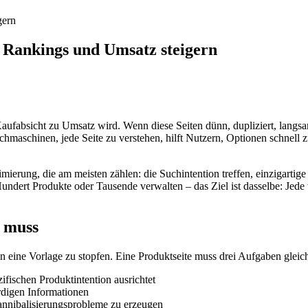
gern
e Rankings und Umsatz steigern
Kaufabsicht zu Umsatz wird. Wenn diese Seiten dünn, dupliziert, langsam
chmaschinen, jede Seite zu verstehen, hilft Nutzern, Optionen schnell 
timierung, die am meisten zählen: die Suchintention treffen, einzigartig
dert Produkte oder Tausende verwalten – das Ziel ist dasselbe: Jede wic
n muss
eine Vorlage zu stopfen. Eine Produktseite muss drei Aufgaben gleichz
zifischen Produktintention ausrichtet
rdigen Informationen
annibalisierungsprobleme zu erzeugen