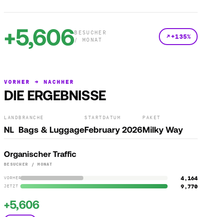
+5,606
BESUCHER
+135%
/ MONAT
VORHER → NACHHER
DIE ERGEBNISSE
LAND
BRANCHE
STARTDATUM
PAKET
NL
Bags & Luggage
February 2026
Milky Way
Organischer Traffic
BESUCHER / MONAT
4,164
VORHER
9,770
JETZT
+5,606