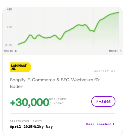
laminaat.nl
Shopify-E-Commerce & SEO-Wachstum für
Böden.
+30,000
BESUCHER
+300%
/ MONAT
STARTDATUM
PAKET
Case ansehen
April 2025
Milky Way