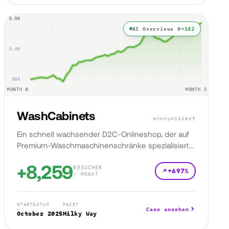
AI Overviews 0→
142
WashCabinets
anonymisiert
Ein schnell wachsender D2C-Onlineshop, der auf
Premium-Waschmaschinenschränke spezialisiert
ist.
+8,259
BESUCHER
+697%
/ MONAT
STARTDATUM
PAKET
Case ansehen
October 2025
Milky Way