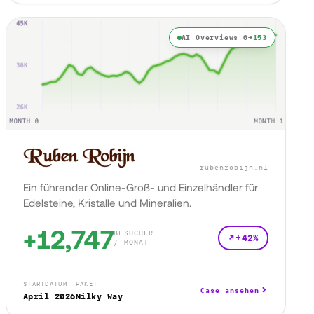
AI Overviews 0→
153
rubenrobijn.nl
Ein führender Online-Groß- und Einzelhändler für
Edelsteine, Kristalle und Mineralien.
+12,747
BESUCHER
+42%
/ MONAT
STARTDATUM
PAKET
Case ansehen
April 2026
Milky Way