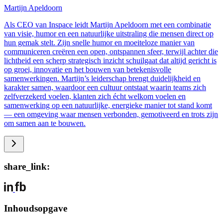
Martijn Apeldoorn
Als CEO van Inspace leidt Martijn Apeldoorn met een combinatie
van visie, humor en een natuurlijke uitstraling die mensen direct op
hun gemak stelt. Zijn snelle humor en moeiteloze manier van
communiceren creëren een open, ontspannen sfeer, terwijl achter die
lichtheid een scherp strategisch inzicht schuilgaat dat altijd gericht is
op groei, innovatie en het bouwen van betekenisvolle
samenwerkingen. Martijn’s leiderschap brengt duidelijkheid en
karakter samen, waardoor een cultuur ontstaat waarin teams zich
zelfverzekerd voelen, klanten zich écht welkom voelen en
samenwerking op een natuurlijke, energieke manier tot stand komt
— een omgeving waar mensen verbonden, gemotiveerd en trots zijn
om samen aan te bouwen.
share_link:
Inhoudsopgave