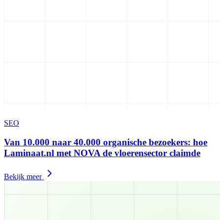
SEO
Van 10.000 naar 40.000 organische bezoekers: hoe
Laminaat.nl met NOVA de vloerensector claimde
Bekijk meer