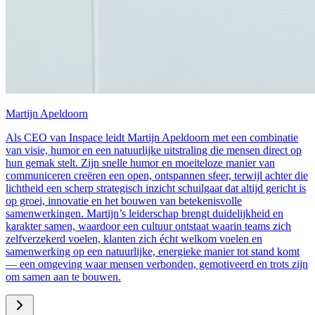
Martijn Apeldoorn
Als CEO van Inspace leidt Martijn Apeldoorn met een combinatie
van visie, humor en een natuurlijke uitstraling die mensen direct op
hun gemak stelt. Zijn snelle humor en moeiteloze manier van
communiceren creëren een open, ontspannen sfeer, terwijl achter die
lichtheid een scherp strategisch inzicht schuilgaat dat altijd gericht is
op groei, innovatie en het bouwen van betekenisvolle
samenwerkingen. Martijn’s leiderschap brengt duidelijkheid en
karakter samen, waardoor een cultuur ontstaat waarin teams zich
zelfverzekerd voelen, klanten zich écht welkom voelen en
samenwerking op een natuurlijke, energieke manier tot stand komt
— een omgeving waar mensen verbonden, gemotiveerd en trots zijn
om samen aan te bouwen.