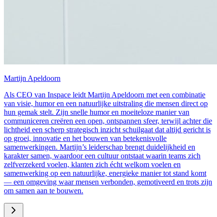
Martijn Apeldoorn
Als CEO van Inspace leidt Martijn Apeldoorn met een combinatie
van visie, humor en een natuurlijke uitstraling die mensen direct op
hun gemak stelt. Zijn snelle humor en moeiteloze manier van
communiceren creëren een open, ontspannen sfeer, terwijl achter die
lichtheid een scherp strategisch inzicht schuilgaat dat altijd gericht is
op groei, innovatie en het bouwen van betekenisvolle
samenwerkingen. Martijn’s leiderschap brengt duidelijkheid en
karakter samen, waardoor een cultuur ontstaat waarin teams zich
zelfverzekerd voelen, klanten zich écht welkom voelen en
samenwerking op een natuurlijke, energieke manier tot stand komt
— een omgeving waar mensen verbonden, gemotiveerd en trots zijn
om samen aan te bouwen.