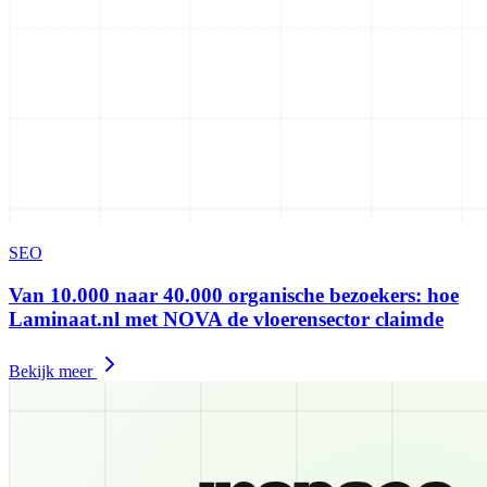
SEO
Van 10.000 naar 40.000 organische bezoekers: hoe
Laminaat.nl met NOVA de vloerensector claimde
Bekijk meer