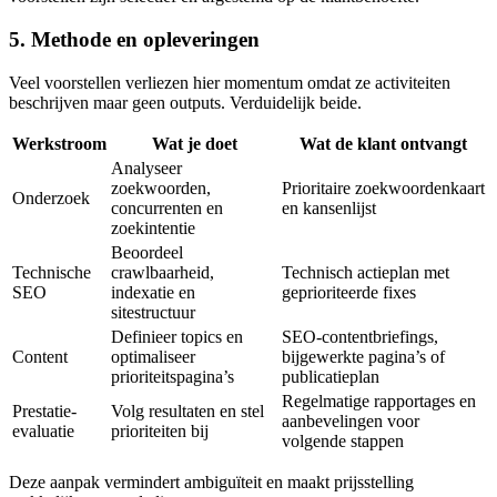
5. Methode en opleveringen
Veel voorstellen verliezen hier momentum omdat ze activiteiten
beschrijven maar geen outputs. Verduidelijk beide.
Werkstroom
Wat je doet
Wat de klant ontvangt
Analyseer
zoekwoorden,
Prioritaire zoekwoordenkaart
Onderzoek
concurrenten en
en kansenlijst
zoekintentie
Beoordeel
Technische
crawlbaarheid,
Technisch actieplan met
SEO
indexatie en
geprioriteerde fixes
sitestructuur
Definieer topics en
SEO-contentbriefings,
Content
optimaliseer
bijgewerkte pagina’s of
prioriteitspagina’s
publicatieplan
Regelmatige rapportages en
Prestatie-
Volg resultaten en stel
aanbevelingen voor
evaluatie
prioriteiten bij
volgende stappen
Deze aanpak vermindert ambiguïteit en maakt prijsstelling