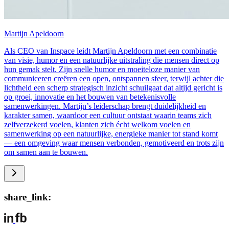
Martijn Apeldoorn
Als CEO van Inspace leidt Martijn Apeldoorn met een combinatie
van visie, humor en een natuurlijke uitstraling die mensen direct op
hun gemak stelt. Zijn snelle humor en moeiteloze manier van
communiceren creëren een open, ontspannen sfeer, terwijl achter die
lichtheid een scherp strategisch inzicht schuilgaat dat altijd gericht is
op groei, innovatie en het bouwen van betekenisvolle
samenwerkingen. Martijn’s leiderschap brengt duidelijkheid en
karakter samen, waardoor een cultuur ontstaat waarin teams zich
zelfverzekerd voelen, klanten zich écht welkom voelen en
samenwerking op een natuurlijke, energieke manier tot stand komt
— een omgeving waar mensen verbonden, gemotiveerd en trots zijn
om samen aan te bouwen.
share_link: