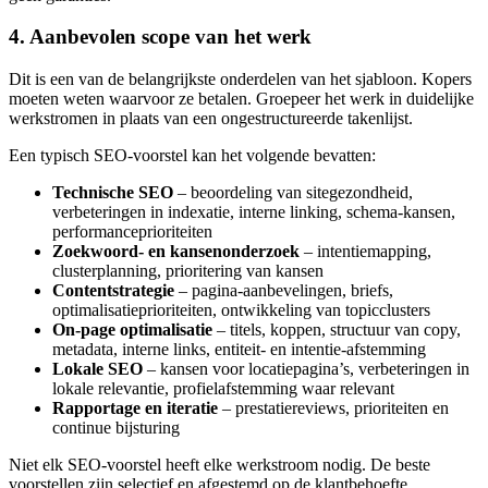
4. Aanbevolen scope van het werk
Dit is een van de belangrijkste onderdelen van het sjabloon. Kopers
moeten weten waarvoor ze betalen. Groepeer het werk in duidelijke
werkstromen in plaats van een ongestructureerde takenlijst.
Een typisch SEO-voorstel kan het volgende bevatten:
Technische SEO
– beoordeling van sitegezondheid,
verbeteringen in indexatie, interne linking, schema-kansen,
performanceprioriteiten
Zoekwoord- en kansenonderzoek
– intentiemapping,
clusterplanning, prioritering van kansen
Contentstrategie
– pagina-aanbevelingen, briefs,
optimalisatieprioriteiten, ontwikkeling van topicclusters
On-page optimalisatie
– titels, koppen, structuur van copy,
metadata, interne links, entiteit- en intentie-afstemming
Lokale SEO
– kansen voor locatiepagina’s, verbeteringen in
lokale relevantie, profielafstemming waar relevant
Rapportage en iteratie
– prestatiereviews, prioriteiten en
continue bijsturing
Niet elk SEO-voorstel heeft elke werkstroom nodig. De beste
voorstellen zijn selectief en afgestemd op de klantbehoefte.