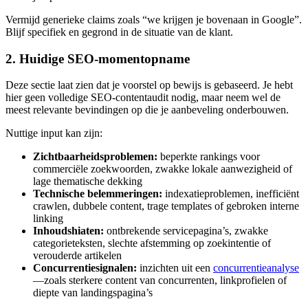
Vermijd generieke claims zoals “we krijgen je bovenaan in Google”.
Blijf specifiek en gegrond in de situatie van de klant.
2. Huidige SEO-momentopname
Deze sectie laat zien dat je voorstel op bewijs is gebaseerd. Je hebt
hier geen volledige SEO-contentaudit nodig, maar neem wel de
meest relevante bevindingen op die je aanbeveling onderbouwen.
Nuttige input kan zijn:
Zichtbaarheidsproblemen:
beperkte rankings voor
commerciële zoekwoorden, zwakke lokale aanwezigheid of
lage thematische dekking
Technische belemmeringen:
indexatieproblemen, inefficiënt
crawlen, dubbele content, trage templates of gebroken interne
linking
Inhoudshiaten:
ontbrekende servicepagina’s, zwakke
categorieteksten, slechte afstemming op zoekintentie of
verouderde artikelen
Concurrentiesignalen:
inzichten uit een
concurrentieanalyse
—zoals sterkere content van concurrenten, linkprofielen of
diepte van landingspagina’s