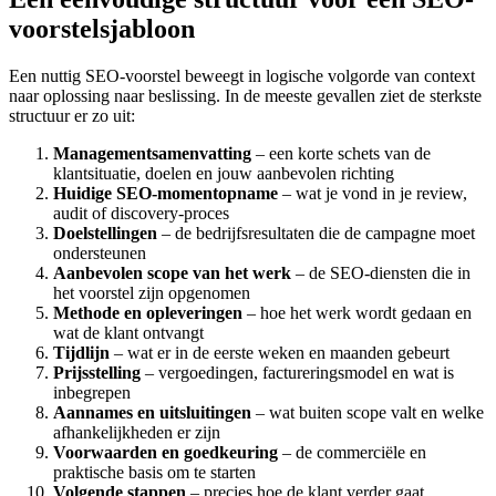
voorstelsjabloon
Een nuttig SEO-voorstel beweegt in logische volgorde van context
naar oplossing naar beslissing. In de meeste gevallen ziet de sterkste
structuur er zo uit:
Managementsamenvatting
– een korte schets van de
klantsituatie, doelen en jouw aanbevolen richting
Huidige SEO-momentopname
– wat je vond in je review,
audit of discovery-proces
Doelstellingen
– de bedrijfsresultaten die de campagne moet
ondersteunen
Aanbevolen scope van het werk
– de SEO-diensten die in
het voorstel zijn opgenomen
Methode en opleveringen
– hoe het werk wordt gedaan en
wat de klant ontvangt
Tijdlijn
– wat er in de eerste weken en maanden gebeurt
Prijsstelling
– vergoedingen, factureringsmodel en wat is
inbegrepen
Aannames en uitsluitingen
– wat buiten scope valt en welke
afhankelijkheden er zijn
Voorwaarden en goedkeuring
– de commerciële en
praktische basis om te starten
Volgende stappen
– precies hoe de klant verder gaat