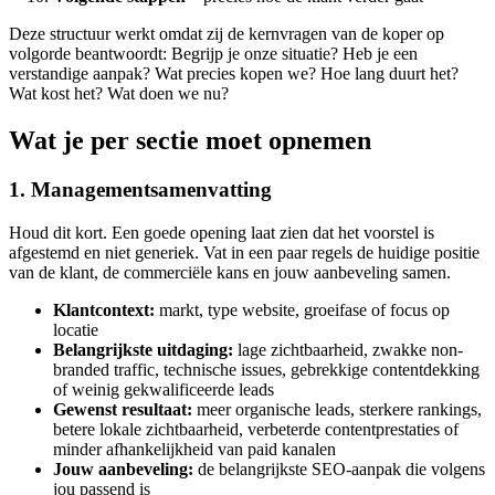
Deze structuur werkt omdat zij de kernvragen van de koper op
volgorde beantwoordt: Begrijp je onze situatie? Heb je een
verstandige aanpak? Wat precies kopen we? Hoe lang duurt het?
Wat kost het? Wat doen we nu?
Wat je per sectie moet opnemen
1. Managementsamenvatting
Houd dit kort. Een goede opening laat zien dat het voorstel is
afgestemd en niet generiek. Vat in een paar regels de huidige positie
van de klant, de commerciële kans en jouw aanbeveling samen.
Klantcontext:
markt, type website, groeifase of focus op
locatie
Belangrijkste uitdaging:
lage zichtbaarheid, zwakke non-
branded traffic, technische issues, gebrekkige contentdekking
of weinig gekwalificeerde leads
Gewenst resultaat:
meer organische leads, sterkere rankings,
betere lokale zichtbaarheid, verbeterde contentprestaties of
minder afhankelijkheid van paid kanalen
Jouw aanbeveling:
de belangrijkste SEO-aanpak die volgens
jou passend is