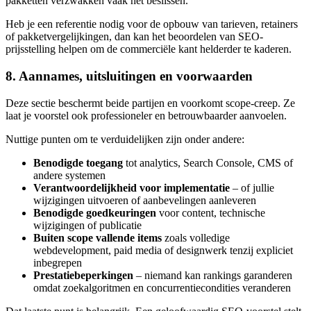
pakketten verzwakken vaak het beslissen.
Heb je een referentie nodig voor de opbouw van tarieven, retainers
of pakketvergelijkingen, dan kan het beoordelen van SEO-
prijsstelling helpen om de commerciële kant helderder te kaderen.
8. Aannames, uitsluitingen en voorwaarden
Deze sectie beschermt beide partijen en voorkomt scope-creep. Ze
laat je voorstel ook professioneler en betrouwbaarder aanvoelen.
Nuttige punten om te verduidelijken zijn onder andere:
Benodigde toegang
tot analytics, Search Console, CMS of
andere systemen
Verantwoordelijkheid voor implementatie
– of jullie
wijzigingen uitvoeren of aanbevelingen aanleveren
Benodigde goedkeuringen
voor content, technische
wijzigingen of publicatie
Buiten scope vallende items
zoals volledige
webdevelopment, paid media of designwerk tenzij expliciet
inbegrepen
Prestatiebeperkingen
– niemand kan rankings garanderen
omdat zoekalgoritmen en concurrentiecondities veranderen