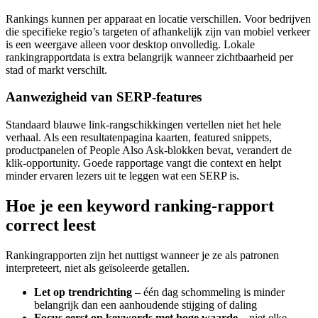
Rankings kunnen per apparaat en locatie verschillen. Voor bedrijven
die specifieke regio’s targeten of afhankelijk zijn van mobiel verkeer
is een weergave alleen voor desktop onvolledig. Lokale
rankingrapportdata is extra belangrijk wanneer zichtbaarheid per
stad of markt verschilt.
Aanwezigheid van SERP‑features
Standaard blauwe link‑rangschikkingen vertellen niet het hele
verhaal. Als een resultatenpagina kaarten, featured snippets,
productpanelen of People Also Ask‑blokken bevat, verandert de
klik‑opportunity. Goede rapportage vangt die context en helpt
minder ervaren lezers uit te leggen wat een SERP is.
Hoe je een keyword ranking-rapport
correct leest
Rankingrapporten zijn het nuttigst wanneer je ze als patronen
interpreteert, niet als geïsoleerde getallen.
Let op trendrichting
– één dag schommeling is minder
belangrijk dan een aanhoudende stijging of daling
Focus eerst op keywords met hoge waarde
– niet elke