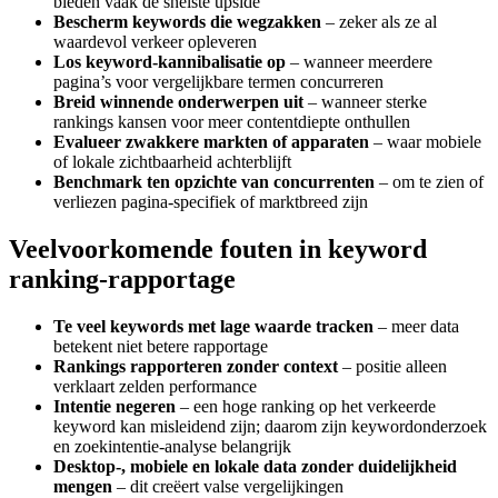
bieden vaak de snelste upside
Bescherm keywords die wegzakken
– zeker als ze al
waardevol verkeer opleveren
Los keyword‑kannibalisatie op
– wanneer meerdere
pagina’s voor vergelijkbare termen concurreren
Breid winnende onderwerpen uit
– wanneer sterke
rankings kansen voor meer contentdiepte onthullen
Evalueer zwakkere markten of apparaten
– waar mobiele
of lokale zichtbaarheid achterblijft
Benchmark ten opzichte van concurrenten
– om te zien of
verliezen pagina‑specifiek of marktbreed zijn
Veelvoorkomende fouten in keyword
ranking-rapportage
Te veel keywords met lage waarde tracken
– meer data
betekent niet betere rapportage
Rankings rapporteren zonder context
– positie alleen
verklaart zelden performance
Intentie negeren
– een hoge ranking op het verkeerde
keyword kan misleidend zijn; daarom zijn keywordonderzoek
en zoekintentie‑analyse belangrijk
Desktop-, mobiele en lokale data zonder duidelijkheid
mengen
– dit creëert valse vergelijkingen