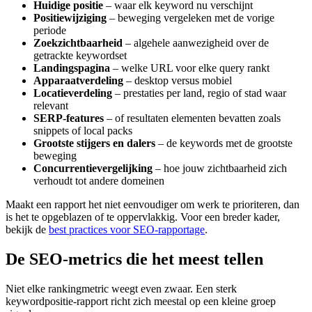
Huidige positie
– waar elk keyword nu verschijnt
Positiewijziging
– beweging vergeleken met de vorige
periode
Zoekzichtbaarheid
– algehele aanwezigheid over de
getrackte keywordset
Landingspagina
– welke URL voor elke query rankt
Apparaatverdeling
– desktop versus mobiel
Locatieverdeling
– prestaties per land, regio of stad waar
relevant
SERP‑features
– of resultaten elementen bevatten zoals
snippets of local packs
Grootste stijgers en dalers
– de keywords met de grootste
beweging
Concurrentievergelijking
– hoe jouw zichtbaarheid zich
verhoudt tot andere domeinen
Maakt een rapport het niet eenvoudiger om werk te prioriteren, dan
is het te opgeblazen of te oppervlakkig. Voor een breder kader,
bekijk de
best practices voor SEO‑rapportage
.
De SEO‑metrics die het meest tellen
Niet elke rankingmetric weegt even zwaar. Een sterk
keywordpositie‑rapport richt zich meestal op een kleine groep