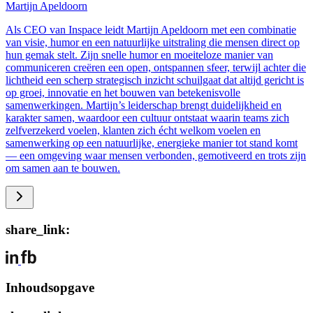
Martijn Apeldoorn
Als CEO van Inspace leidt Martijn Apeldoorn met een combinatie
van visie, humor en een natuurlijke uitstraling die mensen direct op
hun gemak stelt. Zijn snelle humor en moeiteloze manier van
communiceren creëren een open, ontspannen sfeer, terwijl achter die
lichtheid een scherp strategisch inzicht schuilgaat dat altijd gericht is
op groei, innovatie en het bouwen van betekenisvolle
samenwerkingen. Martijn’s leiderschap brengt duidelijkheid en
karakter samen, waardoor een cultuur ontstaat waarin teams zich
zelfverzekerd voelen, klanten zich écht welkom voelen en
samenwerking op een natuurlijke, energieke manier tot stand komt
— een omgeving waar mensen verbonden, gemotiveerd en trots zijn
om samen aan te bouwen.
share_link:
Inhoudsopgave