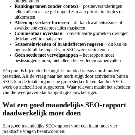
duidelijkheid
Rankings tonen zonder context
– positieveranderingen
tellen alleen als ze gekoppeld zijn aan prioritaire topics of
uitkomsten
Alleen op verkeer focussen
– dit kan kwaliteitsissues of
zwakke conversieprestaties maskeren
Commentaar overslaan
– onverklaarde grafieken dwingen
de klant zelf te analyseren
Seizoensinvloeden of brandeffecten negeren
– dit kan de
ogenschijnlijke impact van SEO-werk vertekenen
Geen sectie met vervolgstappen
– het rapport moet
beslissingen sturen, niet alleen het verleden samenvatten
Eén punt is bijzonder belangrijk: branded versus non-branded
prestaties. Als de vraag naar het merk stijgt door activiteiten buiten
SEO, kan de totale organische groei sterker lijken dan het SEO-
werk op zichzelf zou suggereren. Waar relevant maakt het scheiden
van die weergaven klant­rapportage nauwkeuriger.
Wat een goed maandelijks SEO-rapport
daadwerkelijk moet doen
Een goed maandelijks SEO-rapport voor een klant moet vier
praktische vragen beantwoorden: