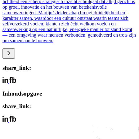
lichtheid een scherp strategisch inzicht schuilgaat dat altijd gericht is
op groei, innovatie en het bouwen van betekenisvolle
samenwerkingen. Martijn’s leiderschap brengt duidelijkheid en
karakter samen, waardoor een cultuur ontstaat waarin teams zich
zelfverzekerd voelen, klanten zich écht welkom voelen en
samenwerking op een natuurlijke, energieke manier tot stand komt
— een omgeving waar mensen verbonden, gemotiveerd en trots zijn
om samen aan te bouwen.
share_link:
Inhoudsopgave
share_link: