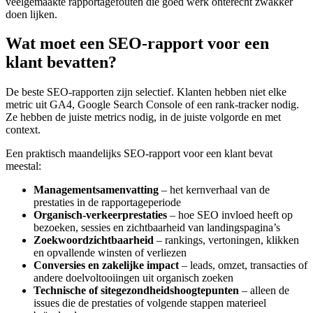
veelgemaakte rapportagefouten die goed werk onterecht zwakker
doen lijken.
Wat moet een SEO-rapport voor een
klant bevatten?
De beste SEO-rapporten zijn selectief. Klanten hebben niet elke
metric uit GA4, Google Search Console of een rank-tracker nodig.
Ze hebben de juiste metrics nodig, in de juiste volgorde en met
context.
Een praktisch maandelijks SEO-rapport voor een klant bevat
meestal:
Managementsamenvatting
– het kernverhaal van de
prestaties in de rapportageperiode
Organisch-verkeerprestaties
– hoe SEO invloed heeft op
bezoeken, sessies en zichtbaarheid van landingspagina’s
Zoekwoordzichtbaarheid
– rankings, vertoningen, klikken
en opvallende winsten of verliezen
Conversies en zakelijke impact
– leads, omzet, transacties of
andere doelvoltooiingen uit organisch zoeken
Technische of sitegezondheidshoogtepunten
– alleen de
issues die de prestaties of volgende stappen materieel