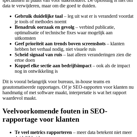
specialisten in plaats van voor stakeholders. De oplossing is niet om
data te verwijderen, maar om die goed te duiden.
Gebruik duidelijke taal
– leg uit wat er is veranderd voordat
je tools of methodes noemt
Benadruk oorzaak en gevolg
– verbind publicatie,
optimalisatie of technische fixes waar mogelijk aan
uitkomsten
Geef prioriteit aan trends boven screenshots
– klanten
hebben het verhaal nodig, niet visuele ruis
Scheid signaal van ruis
– laat alleen veranderingen zien die
ertoe doen
Koppel elke sectie aan bedrijfsimpact
– ook als de impact
nog in ontwikkeling is
Dit is vooral belangrijk voor bureaus, in-house teams en
geautomatiseerde rapportages. Of je SEO-rapporten voor klanten nu
handmatig of met software maakt, interpretatie is wat het rapport
waardevol maakt.
Veelvoorkomende fouten in SEO-
rapportage voor klanten
Te veel metrics rapporteren
– meer data betekent niet meer