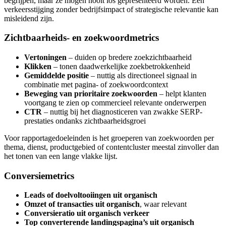
begrijpen, maar ze mogen nooit los gepresenteerd worden. Een
verkeersstijging zonder bedrijfsimpact of strategische relevantie kan
misleidend zijn.
Zichtbaarheids- en zoekwoordmetrics
Vertoningen
– duiden op bredere zoekzichtbaarheid
Klikken
– tonen daadwerkelijke zoekbetrokkenheid
Gemiddelde positie
– nuttig als directioneel signaal in
combinatie met pagina- of zoekwoordcontext
Beweging van prioritaire zoekwoorden
– helpt klanten
voortgang te zien op commercieel relevante onderwerpen
CTR
– nuttig bij het diagnosticeren van zwakke SERP-
prestaties ondanks zichtbaarheidsgroei
Voor rapportagedoeleinden is het groeperen van zoekwoorden per
thema, dienst, productgebied of contentcluster meestal zinvoller dan
het tonen van een lange vlakke lijst.
Conversiemetrics
Leads of doelvoltooiingen uit organisch
Omzet of transacties uit organisch
, waar relevant
Conversieratio uit organisch verkeer
Top converterende landingspagina’s uit organisch