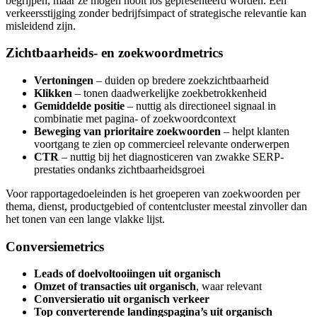
begrijpen, maar ze mogen nooit los gepresenteerd worden. Een
verkeersstijging zonder bedrijfsimpact of strategische relevantie kan
misleidend zijn.
Zichtbaarheids- en zoekwoordmetrics
Vertoningen
– duiden op bredere zoekzichtbaarheid
Klikken
– tonen daadwerkelijke zoekbetrokkenheid
Gemiddelde positie
– nuttig als directioneel signaal in
combinatie met pagina- of zoekwoordcontext
Beweging van prioritaire zoekwoorden
– helpt klanten
voortgang te zien op commercieel relevante onderwerpen
CTR
– nuttig bij het diagnosticeren van zwakke SERP-
prestaties ondanks zichtbaarheidsgroei
Voor rapportagedoeleinden is het groeperen van zoekwoorden per
thema, dienst, productgebied of contentcluster meestal zinvoller dan
het tonen van een lange vlakke lijst.
Conversiemetrics
Leads of doelvoltooiingen uit organisch
Omzet of transacties uit organisch
, waar relevant
Conversieratio uit organisch verkeer
Top converterende landingspagina’s uit organisch