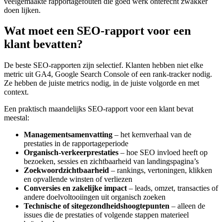
veelgemaakte rapportagefouten die goed werk onterecht zwakker
doen lijken.
Wat moet een SEO-rapport voor een
klant bevatten?
De beste SEO-rapporten zijn selectief. Klanten hebben niet elke
metric uit GA4, Google Search Console of een rank-tracker nodig.
Ze hebben de juiste metrics nodig, in de juiste volgorde en met
context.
Een praktisch maandelijks SEO-rapport voor een klant bevat
meestal:
Managementsamenvatting
– het kernverhaal van de
prestaties in de rapportageperiode
Organisch-verkeerprestaties
– hoe SEO invloed heeft op
bezoeken, sessies en zichtbaarheid van landingspagina’s
Zoekwoordzichtbaarheid
– rankings, vertoningen, klikken
en opvallende winsten of verliezen
Conversies en zakelijke impact
– leads, omzet, transacties of
andere doelvoltooiingen uit organisch zoeken
Technische of sitegezondheidshoogtepunten
– alleen de
issues die de prestaties of volgende stappen materieel