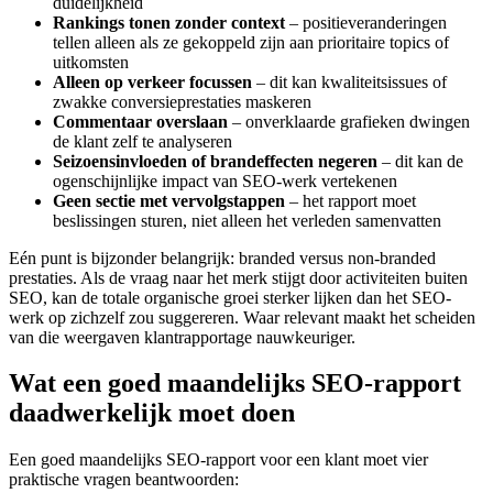
duidelijkheid
Rankings tonen zonder context
– positieveranderingen
tellen alleen als ze gekoppeld zijn aan prioritaire topics of
uitkomsten
Alleen op verkeer focussen
– dit kan kwaliteitsissues of
zwakke conversieprestaties maskeren
Commentaar overslaan
– onverklaarde grafieken dwingen
de klant zelf te analyseren
Seizoensinvloeden of brandeffecten negeren
– dit kan de
ogenschijnlijke impact van SEO-werk vertekenen
Geen sectie met vervolgstappen
– het rapport moet
beslissingen sturen, niet alleen het verleden samenvatten
Eén punt is bijzonder belangrijk: branded versus non-branded
prestaties. Als de vraag naar het merk stijgt door activiteiten buiten
SEO, kan de totale organische groei sterker lijken dan het SEO-
werk op zichzelf zou suggereren. Waar relevant maakt het scheiden
van die weergaven klant­rapportage nauwkeuriger.
Wat een goed maandelijks SEO-rapport
daadwerkelijk moet doen
Een goed maandelijks SEO-rapport voor een klant moet vier
praktische vragen beantwoorden: