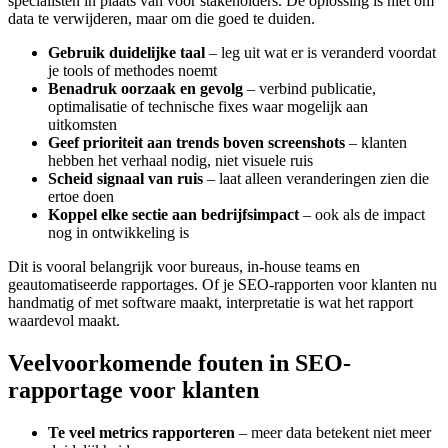
specialisten in plaats van voor stakeholders. De oplossing is niet om
data te verwijderen, maar om die goed te duiden.
Gebruik duidelijke taal
– leg uit wat er is veranderd voordat
je tools of methodes noemt
Benadruk oorzaak en gevolg
– verbind publicatie,
optimalisatie of technische fixes waar mogelijk aan
uitkomsten
Geef prioriteit aan trends boven screenshots
– klanten
hebben het verhaal nodig, niet visuele ruis
Scheid signaal van ruis
– laat alleen veranderingen zien die
ertoe doen
Koppel elke sectie aan bedrijfsimpact
– ook als de impact
nog in ontwikkeling is
Dit is vooral belangrijk voor bureaus, in-house teams en
geautomatiseerde rapportages. Of je SEO-rapporten voor klanten nu
handmatig of met software maakt, interpretatie is wat het rapport
waardevol maakt.
Veelvoorkomende fouten in SEO-
rapportage voor klanten
Te veel metrics rapporteren
– meer data betekent niet meer