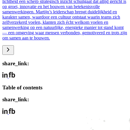
lichtheid een scherp strategisch inzicht schuilgaat dat altijd gericht is
op groei, innovatie en het bouwen van betekenisvolle
samenwerkingen. Martijn’s leiderschap brengt duidelijkheid en
karakter samen, waardoor een cultuur ontstaat waarin teams zich
zelfverzekerd voelen, klanten zich écht welkom voelen en
samenwerking op een natuurlijke, energieke manier tot stand komt
— een omgeving waar mensen verbonden, gemotiveerd en trots zijn
om samen aan te bouwen.
share_link:
Table of contents
share_link: