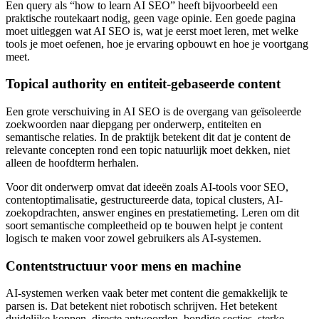
Een query als “how to learn AI SEO” heeft bijvoorbeeld een
praktische routekaart nodig, geen vage opinie. Een goede pagina
moet uitleggen wat AI SEO is, wat je eerst moet leren, met welke
tools je moet oefenen, hoe je ervaring opbouwt en hoe je voortgang
meet.
Topical authority en entiteit-gebaseerde content
Een grote verschuiving in AI SEO is de overgang van geïsoleerde
zoekwoorden naar diepgang per onderwerp, entiteiten en
semantische relaties. In de praktijk betekent dit dat je content de
relevante concepten rond een topic natuurlijk moet dekken, niet
alleen de hoofdterm herhalen.
Voor dit onderwerp omvat dat ideeën zoals AI-tools voor SEO,
contentoptimalisatie, gestructureerde data, topical clusters, AI-
zoekopdrachten, answer engines en prestatiemeting. Leren om dit
soort semantische compleetheid op te bouwen helpt je content
logisch te maken voor zowel gebruikers als AI-systemen.
Contentstructuur voor mens en machine
AI-systemen werken vaak beter met content die gemakkelijk te
parsen is. Dat betekent niet robotisch schrijven. Het betekent
duidelijke koppen, directe antwoorden, bondige secties, sterke