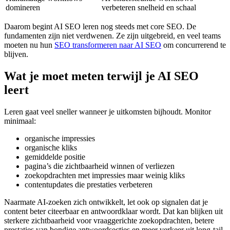
domineren
verbeteren snelheid en schaal
Daarom begint AI SEO leren nog steeds met core SEO. De
fundamenten zijn niet verdwenen. Ze zijn uitgebreid, en veel teams
moeten nu hun
SEO transformeren naar AI SEO
om concurrerend te
blijven.
Wat je moet meten terwijl je AI SEO
leert
Leren gaat veel sneller wanneer je uitkomsten bijhoudt. Monitor
minimaal:
organische impressies
organische kliks
gemiddelde positie
pagina’s die zichtbaarheid winnen of verliezen
zoekopdrachten met impressies maar weinig kliks
contentupdates die prestaties verbeteren
Naarmate AI-zoeken zich ontwikkelt, let ook op signalen dat je
content beter citeerbaar en antwoordklaar wordt. Dat kan blijken uit
sterkere zichtbaarheid voor vraaggerichte zoekopdrachten, betere
prestaties van bondige antwoordsecties en meer verkeer uit long-tail