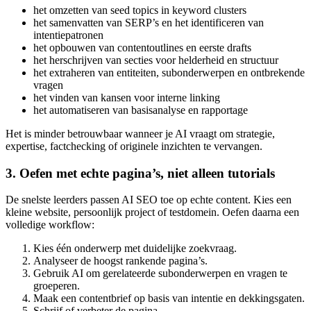
het omzetten van seed topics in keyword clusters
het samenvatten van SERP’s en het identificeren van
intentiepatronen
het opbouwen van contentoutlines en eerste drafts
het herschrijven van secties voor helderheid en structuur
het extraheren van entiteiten, subonderwerpen en ontbrekende
vragen
het vinden van kansen voor interne linking
het automatiseren van basisanalyse en rapportage
Het is minder betrouwbaar wanneer je AI vraagt om strategie,
expertise, factchecking of originele inzichten te vervangen.
3. Oefen met echte pagina’s, niet alleen tutorials
De snelste leerders passen AI SEO toe op echte content. Kies een
kleine website, persoonlijk project of testdomein. Oefen daarna een
volledige workflow:
Kies één onderwerp met duidelijke zoekvraag.
Analyseer de hoogst rankende pagina’s.
Gebruik AI om gerelateerde subonderwerpen en vragen te
groeperen.
Maak een contentbrief op basis van intentie en dekkingsgaten.
Schrijf of verbeter de pagina.