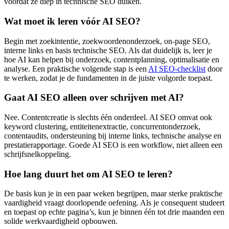
vóórdat ze diep in technische SEO duiken.
Wat moet ik leren vóór AI SEO?
Begin met zoekintentie, zoekwoordenonderzoek, on-page SEO,
interne links en basis technische SEO. Als dat duidelijk is, leer je
hoe AI kan helpen bij onderzoek, contentplanning, optimalisatie en
analyse. Een praktische volgende stap is een
AI SEO-checklist
door
te werken, zodat je de fundamenten in de juiste volgorde toepast.
Gaat AI SEO alleen over schrijven met AI?
Nee. Contentcreatie is slechts één onderdeel. AI SEO omvat ook
keyword clustering, entiteitenextractie, concurrentonderzoek,
contentaudits, ondersteuning bij interne links, technische analyse en
prestatierapportage. Goede AI SEO is een workflow, niet alleen een
schrijfsnelkoppeling.
Hoe lang duurt het om AI SEO te leren?
De basis kun je in een paar weken begrijpen, maar sterke praktische
vaardigheid vraagt doorlopende oefening. Als je consequent studeert
en toepast op echte pagina’s, kun je binnen één tot drie maanden een
solide werkvaardigheid opbouwen.