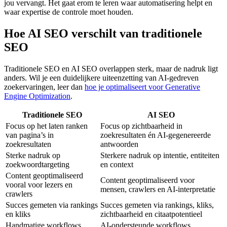
jou vervangt. Het gaat erom te leren waar automatisering helpt en
waar expertise de controle moet houden.
Hoe AI SEO verschilt van traditionele
SEO
Traditionele SEO en AI SEO overlappen sterk, maar de nadruk ligt
anders. Wil je een duidelijkere uiteenzetting van AI-gedreven
zoekervaringen, leer dan
hoe je optimaliseert voor Generative
Engine Optimization
.
Traditionele SEO
AI SEO
Focus op het laten ranken
Focus op zichtbaarheid in
van pagina’s in
zoekresultaten én AI-gegenereerde
zoekresultaten
antwoorden
Sterke nadruk op
Sterkere nadruk op intentie, entiteiten
zoekwoordtargeting
en context
Content geoptimaliseerd
Content geoptimaliseerd voor
vooral voor lezers en
mensen, crawlers en AI-interpretatie
crawlers
Succes gemeten via rankings
Succes gemeten via rankings, kliks,
en kliks
zichtbaarheid en citaatpotentieel
Handmatige workflows
AI-ondersteunde workflows