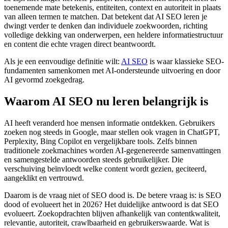
toenemende mate betekenis, entiteiten, context en autoriteit in plaats
van alleen termen te matchen. Dat betekent dat AI SEO leren je
dwingt verder te denken dan individuele zoekwoorden, richting
volledige dekking van onderwerpen, een heldere informatiestructuur
en content die echte vragen direct beantwoordt.
Als je een eenvoudige definitie wilt:
AI SEO
is waar klassieke SEO-
fundamenten samenkomen met AI-ondersteunde uitvoering en door
AI gevormd zoekgedrag.
Waarom AI SEO nu leren belangrijk is
AI heeft veranderd hoe mensen informatie ontdekken. Gebruikers
zoeken nog steeds in Google, maar stellen ook vragen in ChatGPT,
Perplexity, Bing Copilot en vergelijkbare tools. Zelfs binnen
traditionele zoekmachines worden AI-gegenereerde samenvattingen
en samengestelde antwoorden steeds gebruikelijker. Die
verschuiving beïnvloedt welke content wordt gezien, geciteerd,
aangeklikt en vertrouwd.
Daarom is de vraag niet of SEO dood is. De betere vraag is: is SEO
dood of evolueert het in 2026? Het duidelijke antwoord is dat SEO
evolueert. Zoekopdrachten blijven afhankelijk van contentkwaliteit,
relevantie, autoriteit, crawlbaarheid en gebruikerswaarde. Wat is