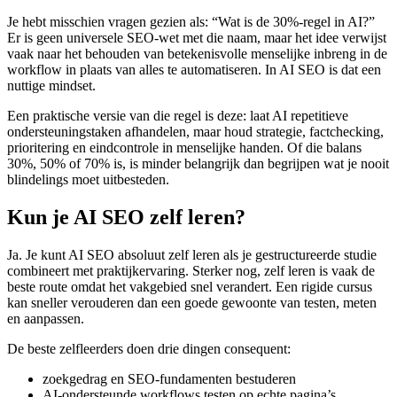
Je hebt misschien vragen gezien als: “Wat is de 30%-regel in AI?”
Er is geen universele SEO-wet met die naam, maar het idee verwijst
vaak naar het behouden van betekenisvolle menselijke inbreng in de
workflow in plaats van alles te automatiseren. In AI SEO is dat een
nuttige mindset.
Een praktische versie van die regel is deze: laat AI repetitieve
ondersteuningstaken afhandelen, maar houd strategie, factchecking,
prioritering en eindcontrole in menselijke handen. Of die balans
30%, 50% of 70% is, is minder belangrijk dan begrijpen wat je nooit
blindelings moet uitbesteden.
Kun je AI SEO zelf leren?
Ja. Je kunt AI SEO absoluut zelf leren als je gestructureerde studie
combineert met praktijkervaring. Sterker nog, zelf leren is vaak de
beste route omdat het vakgebied snel verandert. Een rigide cursus
kan sneller verouderen dan een goede gewoonte van testen, meten
en aanpassen.
De beste zelfleerders doen drie dingen consequent:
zoekgedrag en SEO-fundamenten bestuderen
AI-ondersteunde workflows testen op echte pagina’s