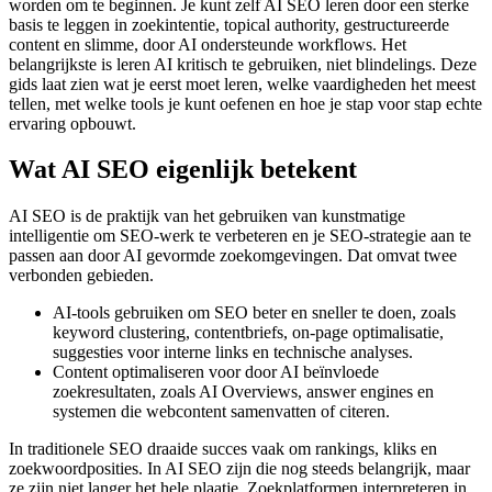
worden om te beginnen. Je kunt zelf AI SEO leren door een sterke
basis te leggen in zoekintentie, topical authority, gestructureerde
content en slimme, door AI ondersteunde workflows. Het
belangrijkste is leren AI kritisch te gebruiken, niet blindelings. Deze
gids laat zien wat je eerst moet leren, welke vaardigheden het meest
tellen, met welke tools je kunt oefenen en hoe je stap voor stap echte
ervaring opbouwt.
Wat AI SEO eigenlijk betekent
AI SEO is de praktijk van het gebruiken van kunstmatige
intelligentie om SEO-werk te verbeteren en je SEO-strategie aan te
passen aan door AI gevormde zoekomgevingen. Dat omvat twee
verbonden gebieden.
AI-tools gebruiken om SEO beter en sneller te doen, zoals
keyword clustering, contentbriefs, on-page optimalisatie,
suggesties voor interne links en technische analyses.
Content optimaliseren voor door AI beïnvloede
zoekresultaten, zoals AI Overviews, answer engines en
systemen die webcontent samenvatten of citeren.
In traditionele SEO draaide succes vaak om rankings, kliks en
zoekwoordposities. In AI SEO zijn die nog steeds belangrijk, maar
ze zijn niet langer het hele plaatje. Zoekplatformen interpreteren in