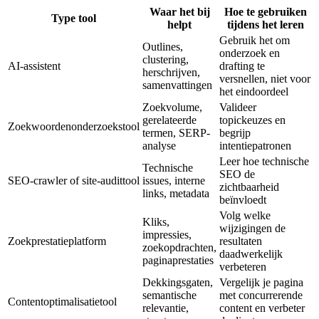
Waar het bij
Hoe te gebruiken
Type tool
helpt
tijdens het leren
Gebruik het om
Outlines,
onderzoek en
clustering,
AI-assistent
drafting te
herschrijven,
versnellen, niet voor
samenvattingen
het eindoordeel
Zoekvolume,
Valideer
gerelateerde
topickeuzes en
Zoekwoordenonderzoekstool
termen, SERP-
begrijp
analyse
intentiepatronen
Leer hoe technische
Technische
SEO de
SEO-crawler of site-audittool
issues, interne
zichtbaarheid
links, metadata
beïnvloedt
Volg welke
Kliks,
wijzigingen de
impressies,
Zoekprestatieplatform
resultaten
zoekopdrachten,
daadwerkelijk
paginaprestaties
verbeteren
Dekkingsgaten,
Vergelijk je pagina
semantische
met concurrerende
Contentoptimalisatietool
relevantie,
content en verbeter