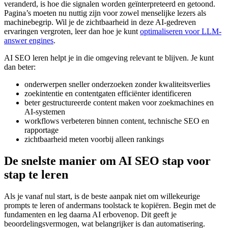
veranderd, is hoe die signalen worden geïnterpreteerd en getoond.
Pagina’s moeten nu nuttig zijn voor zowel menselijke lezers als
machinebegrip. Wil je de zichtbaarheid in deze AI-gedreven
ervaringen vergroten, leer dan hoe je kunt
optimaliseren voor LLM-
answer engines
.
AI SEO leren helpt je in die omgeving relevant te blijven. Je kunt
dan beter:
onderwerpen sneller onderzoeken zonder kwaliteitsverlies
zoekintentie en contentgaten efficiënter identificeren
beter gestructureerde content maken voor zoekmachines en
AI-systemen
workflows verbeteren binnen content, technische SEO en
rapportage
zichtbaarheid meten voorbij alleen rankings
De snelste manier om AI SEO stap voor
stap te leren
Als je vanaf nul start, is de beste aanpak niet om willekeurige
prompts te leren of andermans toolstack te kopiëren. Begin met de
fundamenten en leg daarna AI erbovenop. Dit geeft je
beoordelingsvermogen, wat belangrijker is dan automatisering.