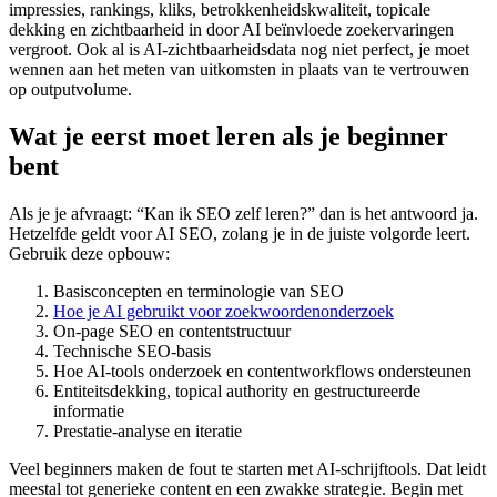
impressies, rankings, kliks, betrokkenheidskwaliteit, topicale
dekking en zichtbaarheid in door AI beïnvloede zoekervaringen
vergroot. Ook al is AI-zichtbaarheidsdata nog niet perfect, je moet
wennen aan het meten van uitkomsten in plaats van te vertrouwen
op outputvolume.
Wat je eerst moet leren als je beginner
bent
Als je je afvraagt: “Kan ik SEO zelf leren?” dan is het antwoord ja.
Hetzelfde geldt voor AI SEO, zolang je in de juiste volgorde leert.
Gebruik deze opbouw:
Basisconcepten en terminologie van SEO
Hoe je AI gebruikt voor zoekwoordenonderzoek
On-page SEO en contentstructuur
Technische SEO-basis
Hoe AI-tools onderzoek en contentworkflows ondersteunen
Entiteitsdekking, topical authority en gestructureerde
informatie
Prestatie-analyse en iteratie
Veel beginners maken de fout te starten met AI-schrijftools. Dat leidt
meestal tot generieke content en een zwakke strategie. Begin met