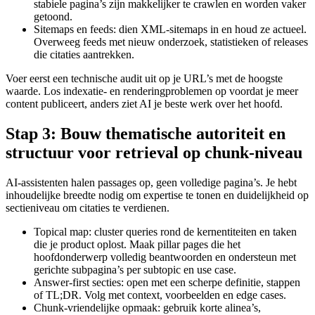
stabiele pagina’s zijn makkelijker te crawlen en worden vaker
getoond.
Sitemaps en feeds: dien XML-sitemaps in en houd ze actueel.
Overweeg feeds met nieuw onderzoek, statistieken of releases
die citaties aantrekken.
Voer eerst een technische audit uit op je URL’s met de hoogste
waarde. Los indexatie- en renderingproblemen op voordat je meer
content publiceert, anders ziet AI je beste werk over het hoofd.
Stap 3: Bouw thematische autoriteit en
structuur voor retrieval op chunk-niveau
AI-assistenten halen passages op, geen volledige pagina’s. Je hebt
inhoudelijke breedte nodig om expertise te tonen en duidelijkheid op
sectieniveau om citaties te verdienen.
Topical map: cluster queries rond de kernentiteiten en taken
die je product oplost. Maak pillar pages die het
hoofdonderwerp volledig beantwoorden en ondersteun met
gerichte subpagina’s per subtopic en use case.
Answer-first secties: open met een scherpe definitie, stappen
of TL;DR. Volg met context, voorbeelden en edge cases.
Chunk-vriendelijke opmaak: gebruik korte alinea’s,