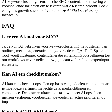
AI-keywordclustering, semantische SEO, contentautomatisering en
voorspellende inzichten om te leveren wat AI-search beloont. Boek
een gratis growth session of verken onze
AI SEO services
op
inspace.io.
FAQ
Is er een AI-tool voor SEO?
Ja. Je kunt AI gebruiken voor keywordclustering, het opstellen van
outlines, metadata-generatie, entity-extractie en QA. De InSpace
Tool voegt clustering, contentgeneratie en rankingvoorspellingen toe
om workflows te versnellen, terwijl je team zich richt op expertinput
en review.
Kan AI een checklist maken?
AI kan een checklist opstellen op basis van je doelen en input, maar
je moet deze verfijnen met echte data, merkrichtlijnen en
compliance. De beste resultaten ontstaan wanneer AI opstelt en
mensen verifiëren, voorbeelden toevoegen en acties prioriteren op
impact.
Kan ChatGPT SEO doen?