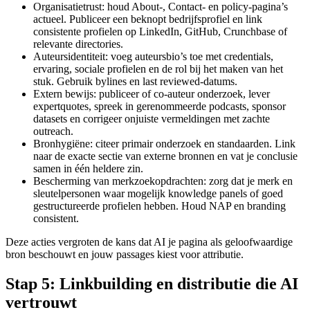
Organisatietrust: houd About-, Contact- en policy-pagina’s
actueel. Publiceer een beknopt bedrijfsprofiel en link
consistente profielen op LinkedIn, GitHub, Crunchbase of
relevante directories.
Auteursidentiteit: voeg auteursbio’s toe met credentials,
ervaring, sociale profielen en de rol bij het maken van het
stuk. Gebruik bylines en last reviewed-datums.
Extern bewijs: publiceer of co-auteur onderzoek, lever
expertquotes, spreek in gerenommeerde podcasts, sponsor
datasets en corrigeer onjuiste vermeldingen met zachte
outreach.
Bronhygiëne: citeer primair onderzoek en standaarden. Link
naar de exacte sectie van externe bronnen en vat je conclusie
samen in één heldere zin.
Bescherming van merkzoekopdrachten: zorg dat je merk en
sleutelpersonen waar mogelijk knowledge panels of goed
gestructureerde profielen hebben. Houd NAP en branding
consistent.
Deze acties vergroten de kans dat AI je pagina als geloofwaardige
bron beschouwt en jouw passages kiest voor attributie.
Stap 5: Linkbuilding en distributie die AI
vertrouwt