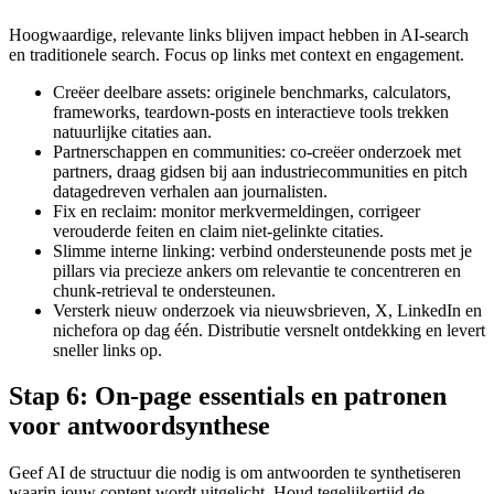
Hoogwaardige, relevante links blijven impact hebben in AI-search
en traditionele search. Focus op links met context en engagement.
Creëer deelbare assets: originele benchmarks, calculators,
frameworks, teardown-posts en interactieve tools trekken
natuurlijke citaties aan.
Partnerschappen en communities: co-creëer onderzoek met
partners, draag gidsen bij aan industriecommunities en pitch
datagedreven verhalen aan journalisten.
Fix en reclaim: monitor merkvermeldingen, corrigeer
verouderde feiten en claim niet-gelinkte citaties.
Slimme interne linking: verbind ondersteunende posts met je
pillars via precieze ankers om relevantie te concentreren en
chunk-retrieval te ondersteunen.
Versterk nieuw onderzoek via nieuwsbrieven, X, LinkedIn en
nichefora op dag één. Distributie versnelt ontdekking en levert
sneller links op.
Stap 6: On-page essentials en patronen
voor antwoordsynthese
Geef AI de structuur die nodig is om antwoorden te synthetiseren
waarin jouw content wordt uitgelicht. Houd tegelijkertijd de