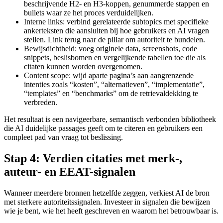
beschrijvende H2- en H3-koppen, genummerde stappen en
bullets waar ze het proces verduidelijken.
Interne links: verbind gerelateerde subtopics met specifieke
ankerteksten die aansluiten bij hoe gebruikers en AI vragen
stellen. Link terug naar de pillar om autoriteit te bundelen.
Bewijsdichtheid: voeg originele data, screenshots, code
snippets, beslisbomen en vergelijkende tabellen toe die als
citaten kunnen worden overgenomen.
Content scope: wijd aparte pagina’s aan aangrenzende
intenties zoals “kosten”, “alternatieven”, “implementatie”,
“templates” en “benchmarks” om de retrievaldekking te
verbreden.
Het resultaat is een navigeerbare, semantisch verbonden bibliotheek
die AI duidelijke passages geeft om te citeren en gebruikers een
compleet pad van vraag tot beslissing.
Stap 4: Verdien citaties met merk-,
auteur- en EEAT-signalen
Wanneer meerdere bronnen hetzelfde zeggen, verkiest AI de bron
met sterkere autoriteitssignalen. Investeer in signalen die bewijzen
wie je bent, wie het heeft geschreven en waarom het betrouwbaar is.