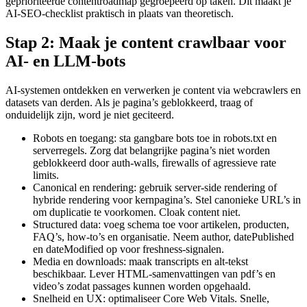
geprioriteerde contentroadmap gegroepeerd op taken. Dit maakt je
AI-SEO-checklist praktisch in plaats van theoretisch.
Stap 2: Maak je content crawlbaar voor
AI- en LLM-bots
AI-systemen ontdekken en verwerken je content via webcrawlers en
datasets van derden. Als je pagina’s geblokkeerd, traag of
onduidelijk zijn, word je niet geciteerd.
Robots en toegang: sta gangbare bots toe in robots.txt en
serverregels. Zorg dat belangrijke pagina’s niet worden
geblokkeerd door auth-walls, firewalls of agressieve rate
limits.
Canonical en rendering: gebruik server-side rendering of
hybride rendering voor kernpagina’s. Stel canonieke URL’s in
om duplicatie te voorkomen. Cloak content niet.
Structured data: voeg schema toe voor artikelen, producten,
FAQ’s, how-to’s en organisatie. Neem author, datePublished
en dateModified op voor freshness-signalen.
Media en downloads: maak transcripts en alt-tekst
beschikbaar. Lever HTML-samenvattingen van pdf’s en
video’s zodat passages kunnen worden opgehaald.
Snelheid en UX: optimaliseer Core Web Vitals. Snelle,