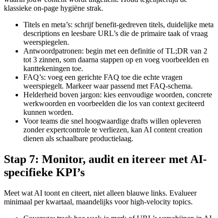
klassieke on-page hygiëne strak.
Titels en meta’s: schrijf benefit-gedreven titels, duidelijke meta
descriptions en leesbare URL’s die de primaire taak of vraag
weerspiegelen.
Antwoordpatronen: begin met een definitie of TL;DR van 2
tot 3 zinnen, som daarna stappen op en voeg voorbeelden en
kanttekeningen toe.
FAQ’s: voeg een gerichte FAQ toe die echte vragen
weerspiegelt. Markeer waar passend met FAQ-schema.
Helderheid boven jargon: kies eenvoudige woorden, concrete
werkwoorden en voorbeelden die los van context geciteerd
kunnen worden.
Voor teams die snel hoogwaardige drafts willen opleveren
zonder expertcontrole te verliezen, kan AI content creation
dienen als schaalbare productielaag.
Stap 7: Monitor, audit en itereer met AI-
specifieke KPI’s
Meet wat AI toont en citeert, niet alleen blauwe links. Evalueer
minimaal per kwartaal, maandelijks voor high-velocity topics.