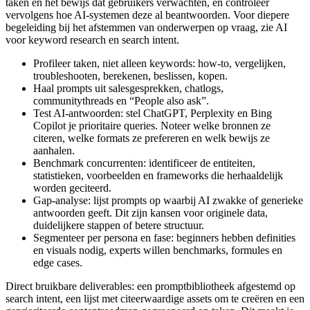
taken en het bewijs dat gebruikers verwachten, en controleer
vervolgens hoe AI-systemen deze al beantwoorden. Voor diepere
begeleiding bij het afstemmen van onderwerpen op vraag, zie AI
voor keyword research en search intent.
Profileer taken, niet alleen keywords: how-to, vergelijken,
troubleshooten, berekenen, beslissen, kopen.
Haal prompts uit salesgesprekken, chatlogs,
communitythreads en “People also ask”.
Test AI-antwoorden: stel ChatGPT, Perplexity en Bing
Copilot je prioritaire queries. Noteer welke bronnen ze
citeren, welke formats ze prefereren en welk bewijs ze
aanhalen.
Benchmark concurrenten: identificeer de entiteiten,
statistieken, voorbeelden en frameworks die herhaaldelijk
worden geciteerd.
Gap-analyse: lijst prompts op waarbij AI zwakke of generieke
antwoorden geeft. Dit zijn kansen voor originele data,
duidelijkere stappen of betere structuur.
Segmenteer per persona en fase: beginners hebben definities
en visuals nodig, experts willen benchmarks, formules en
edge cases.
Direct bruikbare deliverables: een promptbibliotheek afgestemd op
search intent, een lijst met citeerwaardige assets om te creëren en een