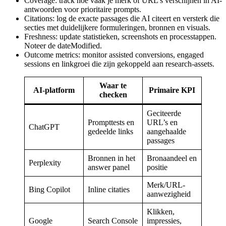
Coverage: track hoe vaak je merk of URL’s verschijnen in AI-
antwoorden voor prioritaire prompts.
Citations: log de exacte passages die AI citeert en versterk die
secties met duidelijkere formuleringen, bronnen en visuals.
Freshness: update statistieken, screenshots en processtappen.
Noteer de dateModified.
Outcome metrics: monitor assisted conversions, engaged
sessions en linkgroei die zijn gekoppeld aan research-assets.
Waar te
AI-platform
Primaire KPI
checken
Geciteerde
Prompttests en
URL’s en
ChatGPT
gedeelde links
aangehaalde
passages
Bronnen in het
Bronaandeel en
Perplexity
answer panel
positie
Merk/URL-
Bing Copilot
Inline citaties
aanwezigheid
Klikken,
Google
Search Console
impressies,