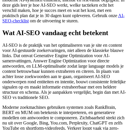
deze gids leer je hoe AI-SEO werkt, welke tactieken echt het
verschil maken, hoe je succes meet en wat het kost, met een
praktisch plan dat je in 30 dagen kunt opleveren. Gebruik onze
AI-
SEO-checklist
om de uitvoering te sturen.
Wat AI-SEO vandaag echt betekent
AI-SEO is de praktijk van het optimaliseren van je site en content
voor AI-gestuurde zoekervaringen, niet alleen de klassieke blauwe
links. Dat omvat Generative Engine Optimization voor AI-
samenvattingen, Answer Engine Optimization voor directe
antwoorden, en LLM-optimalisatie zodat large language models je
content betrouwbaar kunnen extraheren en citeren. In plaats van
achter losse zoekwoorden aan te gaan, organiseert AI-SEO
onderwerpen rond entiteiten en intentie, bouwt consistente feitelijke
signalen op en maakt informatie extraheerbaar met een heldere
structuur en schema. Als je aanpakken vergelijkt, begin dan met AI-
SEO vs traditionele SEO.
Moderne zoekmachines gebruiken systemen zoals RankBrain,
BERT en MUM om betekenis te interpreteren, en generatieve
modellen om antwoorden te componeren. Zichtbaarheid strekt zich
nu uit over Google, Bing, You.com, Perplexity, ChatGPT en zelfs
YouTube en shortform-videofeeds. Verkeer loopt vaak via zero-