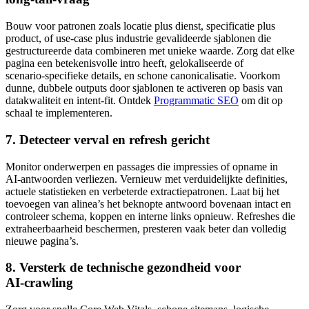
Bouw voor patronen zoals locatie plus dienst, specificatie plus
product, of use‑case plus industrie gevalideerde sjablonen die
gestructureerde data combineren met unieke waarde. Zorg dat elke
pagina een betekenisvolle intro heeft, gelokaliseerde of
scenario‑specifieke details, en schone canonicalisatie. Voorkom
dunne, dubbele outputs door sjablonen te activeren op basis van
datakwaliteit en intent‑fit. Ontdek
Programmatic SEO
om dit op
schaal te implementeren.
7. Detecteer verval en refresh gericht
Monitor onderwerpen en passages die impressies of opname in
AI‑antwoorden verliezen. Vernieuw met verduidelijkte definities,
actuele statistieken en verbeterde extractiepatronen. Laat bij het
toevoegen van alinea’s het beknopte antwoord bovenaan intact en
controleer schema, koppen en interne links opnieuw. Refreshes die
extraheerbaarheid beschermen, presteren vaak beter dan volledig
nieuwe pagina’s.
8. Versterk de technische gezondheid voor
AI‑crawling