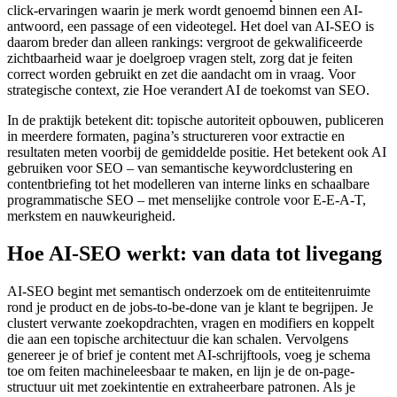
click-ervaringen waarin je merk wordt genoemd binnen een AI-
antwoord, een passage of een videotegel. Het doel van AI-SEO is
daarom breder dan alleen rankings: vergroot de gekwalificeerde
zichtbaarheid waar je doelgroep vragen stelt, zorg dat je feiten
correct worden gebruikt en zet die aandacht om in vraag. Voor
strategische context, zie Hoe verandert AI de toekomst van SEO.
In de praktijk betekent dit: topische autoriteit opbouwen, publiceren
in meerdere formaten, pagina’s structureren voor extractie en
resultaten meten voorbij de gemiddelde positie. Het betekent ook AI
gebruiken voor SEO – van semantische keywordclustering en
contentbriefing tot het modelleren van interne links en schaalbare
programmatische SEO – met menselijke controle voor E-E-A-T,
merkstem en nauwkeurigheid.
Hoe AI-SEO werkt: van data tot livegang
AI-SEO begint met semantisch onderzoek om de entiteitenruimte
rond je product en de jobs-to-be-done van je klant te begrijpen. Je
clustert verwante zoekopdrachten, vragen en modifiers en koppelt
die aan een topische architectuur die kan schalen. Vervolgens
genereer je of brief je content met AI-schrijftools, voeg je schema
toe om feiten machineleesbaar te maken, en lijn je de on-page-
structuur uit met zoekintentie en extraheerbare patronen. Als je