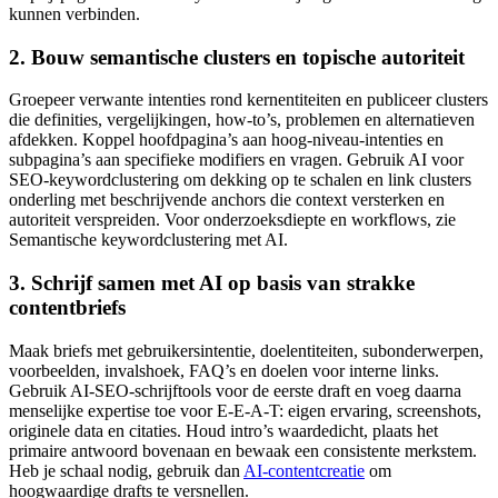
kunnen verbinden.
2. Bouw semantische clusters en topische autoriteit
Groepeer verwante intenties rond kernentiteiten en publiceer clusters
die definities, vergelijkingen, how‑to’s, problemen en alternatieven
afdekken. Koppel hoofdpagina’s aan hoog‑niveau‑intenties en
subpagina’s aan specifieke modifiers en vragen. Gebruik AI voor
SEO‑keywordclustering om dekking op te schalen en link clusters
onderling met beschrijvende anchors die context versterken en
autoriteit verspreiden. Voor onderzoeksdiepte en workflows, zie
Semantische keywordclustering met AI.
3. Schrijf samen met AI op basis van strakke
contentbriefs
Maak briefs met gebruikersintentie, doelentiteiten, subonderwerpen,
voorbeelden, invalshoek, FAQ’s en doelen voor interne links.
Gebruik AI‑SEO‑schrijftools voor de eerste draft en voeg daarna
menselijke expertise toe voor E‑E‑A‑T: eigen ervaring, screenshots,
originele data en citaties. Houd intro’s waardedicht, plaats het
primaire antwoord bovenaan en bewaak een consistente merkstem.
Heb je schaal nodig, gebruik dan
AI‑contentcreatie
om
hoogwaardige drafts te versnellen.