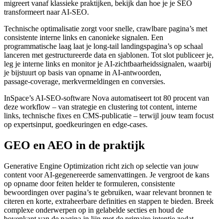
migreert vanaf klassieke praktijken, bekijk dan hoe je je SEO
transformeert naar AI-SEO.
Technische optimalisatie zorgt voor snelle, crawlbare pagina’s met
consistente interne links en canonieke signalen. Een
programmatische laag laat je long-tail landingspagina’s op schaal
lanceren met gestructureerde data en sjablonen. Tot slot publiceer je,
leg je interne links en monitor je AI‑zichtbaarheidssignalen, waarbij
je bijstuurt op basis van opname in AI-antwoorden,
passage‑coverage, merkvermeldingen en conversies.
InSpace’s AI‑SEO‑software Nova automatiseert tot 80 procent van
deze workflow – van strategie en clustering tot content, interne
links, technische fixes en CMS‑publicatie – terwijl jouw team focust
op expertsinput, goedkeuringen en edge‑cases.
GEO en AEO in de praktijk
Generative Engine Optimization richt zich op selectie van jouw
content voor AI‑gegenereerde samenvattingen. Je vergroot de kans
op opname door feiten helder te formuleren, consistente
bewoordingen over pagina’s te gebruiken, waar relevant bronnen te
citeren en korte, extraheerbare definities en stappen te bieden. Breek
complexe onderwerpen op in gelabelde secties en houd de
bovenkant van de pagina in lijn met de primaire intentie zodat