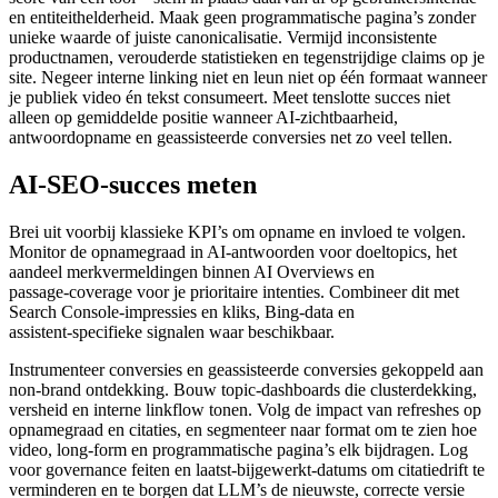
en entiteithelderheid. Maak geen programmatische pagina’s zonder
unieke waarde of juiste canonicalisatie. Vermijd inconsistente
productnamen, verouderde statistieken en tegenstrijdige claims op je
site. Negeer interne linking niet en leun niet op één formaat wanneer
je publiek video én tekst consumeert. Meet tenslotte succes niet
alleen op gemiddelde positie wanneer AI‑zichtbaarheid,
antwoordopname en geassisteerde conversies net zo veel tellen.
AI‑SEO‑succes meten
Brei uit voorbij klassieke KPI’s om opname en invloed te volgen.
Monitor de opnamegraad in AI‑antwoorden voor doeltopics, het
aandeel merkvermeldingen binnen AI Overviews en
passage‑coverage voor je prioritaire intenties. Combineer dit met
Search Console‑impressies en kliks, Bing‑data en
assistent‑specifieke signalen waar beschikbaar.
Instrumenteer conversies en geassisteerde conversies gekoppeld aan
non‑brand ontdekking. Bouw topic‑dashboards die clusterdekking,
versheid en interne linkflow tonen. Volg de impact van refreshes op
opnamegraad en citaties, en segmenteer naar format om te zien hoe
video, long‑form en programmatische pagina’s elk bijdragen. Log
voor governance feiten en laatst‑bijgewerkt‑datums om citatiedrift te
verminderen en te borgen dat LLM’s de nieuwste, correcte versie