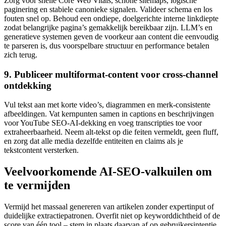
Zorg voor snelle Core Web Vitals, schone sitemaps, logische
paginering en stabiele canonieke signalen. Valideer schema en los
fouten snel op. Behoud een ondiepe, doelgerichte interne linkdiepte
zodat belangrijke pagina’s gemakkelijk bereikbaar zijn. LLM’s en
generatieve systemen geven de voorkeur aan content die eenvoudig
te parseren is, dus voorspelbare structuur en performance betalen
zich terug.
9. Publiceer multiformat‑content voor cross‑channel
ontdekking
Vul tekst aan met korte video’s, diagrammen en merk‑consistente
afbeeldingen. Vat kernpunten samen in captions en beschrijvingen
voor YouTube SEO‑AI‑dekking en voeg transcripties toe voor
extraheerbaarheid. Neem alt‑tekst op die feiten vermeldt, geen fluff,
en zorg dat alle media dezelfde entiteiten en claims als je
tekstcontent versterken.
Veelvoorkomende AI‑SEO‑valkuilen om
te vermijden
Vermijd het massaal genereren van artikelen zonder expertinput of
duidelijke extractiepatronen. Overfit niet op keyworddichtheid of de
score van één tool – stem in plaats daarvan af op gebruikersintentie