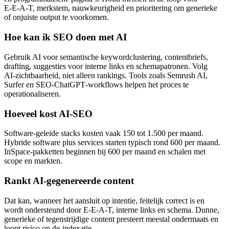
E‑E‑A‑T, merkstem, nauwkeurigheid en prioritering om generieke
of onjuiste output te voorkomen.
Hoe kan ik SEO doen met AI
Gebruik AI voor semantische keywordclustering, contentbriefs,
drafting, suggesties voor interne links en schemapatronen. Volg
AI‑zichtbaarheid, niet alleen rankings. Tools zoals Semrush AI,
Surfer en SEO‑ChatGPT‑workflows helpen het proces te
operationaliseren.
Hoeveel kost AI‑SEO
Software‑geleide stacks kosten vaak 150 tot 1.500 per maand.
Hybride software plus services starten typisch rond 600 per maand.
InSpace‑pakketten beginnen bij 600 per maand en schalen met
scope en markten.
Rankt AI‑gegenereerde content
Dat kan, wanneer het aansluit op intentie, feitelijk correct is en
wordt ondersteund door E‑E‑A‑T, interne links en schema. Dunne,
generieke of tegenstrijdige content presteert meestal ondermaats en
loopt risico op de‑indexatie.