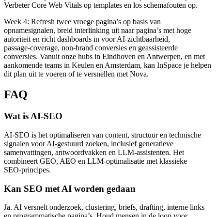
Verbeter Core Web Vitals op templates en los schemafouten op.
Week 4: Refresh twee vroege pagina’s op basis van
opnamesignalen, breid interlinking uit naar pagina’s met hoge
autoriteit en richt dashboards in voor AI‑zichtbaarheid,
passage‑coverage, non‑brand conversies en geassisteerde
conversies. Vanuit onze hubs in Eindhoven en Antwerpen, en met
aankomende teams in Keulen en Amsterdam, kan InSpace je helpen
dit plan uit te voeren of te versnellen met Nova.
FAQ
Wat is AI‑SEO
AI‑SEO is het optimaliseren van content, structuur en technische
signalen voor AI‑gestuurd zoeken, inclusief generatieve
samenvattingen, antwoordvakken en LLM‑assistenten. Het
combineert GEO, AEO en LLM‑optimalisatie met klassieke
SEO‑principes.
Kan SEO met AI worden gedaan
Ja. AI versnelt onderzoek, clustering, briefs, drafting, interne links
en programmatische pagina’s. Houd mensen in de loop voor