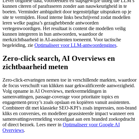
Lever originele data, voorbeelden en stapsgewijze uitleg die LLM’s
kunnen citeren of parafraseren zonder aan nauwkeurigheid in te
boeten. Verminder ambiguïteit door tegenstrijdige uitspraken op je
site te vermijden. Houd interne links beschrijvend zodat modellen
leren welke pagina’s gezaghebbende antwoorden
vertegenwoordigen. Het resultaat is content die modellen veilig
kunnen integreren in hun antwoorden, waardoor de
merkzichtbaarheid in AI‑assistenten toeneemt. Voor tactische
begeleiding, zie
Optimaliseer voor LLM-antwoordengines
.
Zero‑click search, AI Overviews en
zichtbaarheid meten
Zero‑click‑ervaringen nemen toe in verschillende markten, waardoor
de focus verschuift van klikken naar gekwalificeerde aanwezigheid.
Volg opname in AI Overviews, merkvermeldingen in
samenvattingen, passage‑coverage voor prioritaire topics en
engagement‑proxy’s zoals opslaan en kopiëren vanuit assistenten.
Combineer dit met klassieke SEO‑KPI’s zoals impressies, non‑brand
kliks en conversies, en modelleer geassisteerde impact wanneer een
samenvattingsvermelding voorafgaat aan een branded zoekopdracht
of direct bezoek. Lees meer in
Optimaliseer voor Google AI
Overviews
.