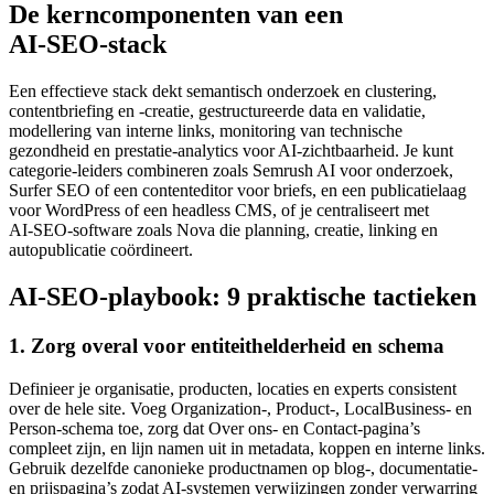
De kerncomponenten van een
AI‑SEO‑stack
Een effectieve stack dekt semantisch onderzoek en clustering,
contentbriefing en -creatie, gestructureerde data en validatie,
modellering van interne links, monitoring van technische
gezondheid en prestatie‑analytics voor AI‑zichtbaarheid. Je kunt
categorie‑leiders combineren zoals Semrush AI voor onderzoek,
Surfer SEO of een contenteditor voor briefs, en een publicatielaag
voor WordPress of een headless CMS, of je centraliseert met
AI‑SEO‑software zoals Nova die planning, creatie, linking en
autopublicatie coördineert.
AI‑SEO‑playbook: 9 praktische tactieken
1. Zorg overal voor entiteithelderheid en schema
Definieer je organisatie, producten, locaties en experts consistent
over de hele site. Voeg Organization-, Product-, LocalBusiness- en
Person‑schema toe, zorg dat Over ons‑ en Contact‑pagina’s
compleet zijn, en lijn namen uit in metadata, koppen en interne links.
Gebruik dezelfde canonieke productnamen op blog-, documentatie‑
en prijspagina’s zodat AI‑systemen verwijzingen zonder verwarring