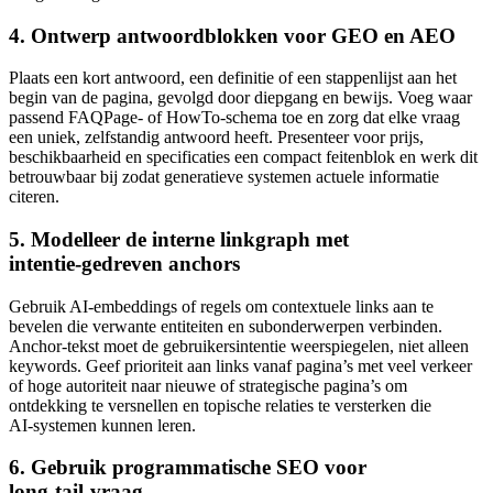
4. Ontwerp antwoordblokken voor GEO en AEO
Plaats een kort antwoord, een definitie of een stappenlijst aan het
begin van de pagina, gevolgd door diepgang en bewijs. Voeg waar
passend FAQPage‑ of HowTo‑schema toe en zorg dat elke vraag
een uniek, zelfstandig antwoord heeft. Presenteer voor prijs,
beschikbaarheid en specificaties een compact feitenblok en werk dit
betrouwbaar bij zodat generatieve systemen actuele informatie
citeren.
5. Modelleer de interne linkgraph met
intentie‑gedreven anchors
Gebruik AI‑embeddings of regels om contextuele links aan te
bevelen die verwante entiteiten en subonderwerpen verbinden.
Anchor‑tekst moet de gebruikersintentie weerspiegelen, niet alleen
keywords. Geef prioriteit aan links vanaf pagina’s met veel verkeer
of hoge autoriteit naar nieuwe of strategische pagina’s om
ontdekking te versnellen en topische relaties te versterken die
AI‑systemen kunnen leren.
6. Gebruik programmatische SEO voor
long‑tail‑vraag