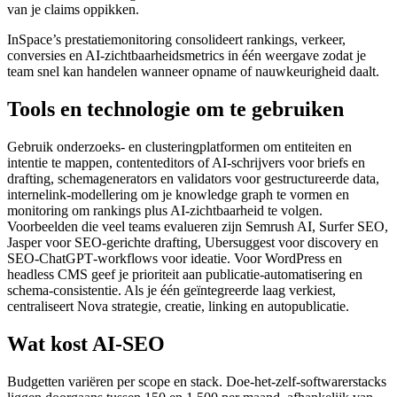
van je claims oppikken.
InSpace’s prestatiemonitoring consolideert rankings, verkeer,
conversies en AI‑zichtbaarheidsmetrics in één weergave zodat je
team snel kan handelen wanneer opname of nauwkeurigheid daalt.
Tools en technologie om te gebruiken
Gebruik onderzoeks- en clusteringplatformen om entiteiten en
intentie te mappen, contenteditors of AI‑schrijvers voor briefs en
drafting, schemagenerators en validators voor gestructureerde data,
internelink‑modellering om je knowledge graph te vormen en
monitoring om rankings plus AI‑zichtbaarheid te volgen.
Voorbeelden die veel teams evalueren zijn Semrush AI, Surfer SEO,
Jasper voor SEO‑gerichte drafting, Ubersuggest voor discovery en
SEO‑ChatGPT‑workflows voor ideatie. Voor WordPress en
headless CMS geef je prioriteit aan publicatie‑automatisering en
schema‑consistentie. Als je één geïntegreerde laag verkiest,
centraliseert Nova strategie, creatie, linking en autopublicatie.
Wat kost AI‑SEO
Budgetten variëren per scope en stack. Doe‑het‑zelf‑softwarerstacks