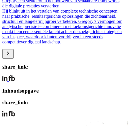
Gregory een sleutelrol in het bouwen van schaalbare frameworks
die digitale prestaties versterken.
Hij blinkt uit in het vertalen van complexe technische concepten
naar praktische, resultaatgerichte oplossingen die zichtbaarheid,
structuur en langetermijngroei verbeteren. Gregory’s vermogen om
analytische precisie te combineren met toekomstgerichte innovatie
maakt hem een essentiële kracht achter de zoekgerichte strategieën
van Inspace, waardoor klanten voorblijven in een steeds
competitiever digitaal landschap.
share_link:
Inhoudsopgave
share_link: