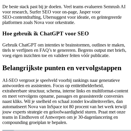
De beste stack past bij je doelen. Veel teams evalueren Semrush AI
voor research, Surfer SEO voor on‑page, Jasper voor
SEO‑contentdrafting, Ubersuggest voor ideatie, en geïntegreerde
platformen zoals Nova voor orkestratie.
Hoe gebruik ik ChatGPT voor SEO
Gebruik ChatGPT om intenties te brainstormen, outlines te maken,
titels te verfijnen en FAQ’s te genereren. Begrens output met briefs,
voeg eigen inzichten toe en valideer feiten vóór publicatie.
Belangrijkste punten en vervolgstappen
AI‑SEO vergroot je speelveld voorbij rankings naar generatieve
antwoorden en assistenten. Focus op entiteithelderheid,
extraheerbare structuur, schema, interne links en multiformat‑content
en meet vervolgens opname, passages en geassisteerde conversies
naast kliks. Wil je snelheid en schaal zonder kwaliteitsverlies, dan
automatiseert Nova van InSpace tot 80 procent van het werk terwijl
jouw experts strategie en geloofwaardigheid sturen. Praat met onze
teams in Eindhoven of Antwerpen om je 30‑dagenlancering en
compounding groeiplan te bepalen.