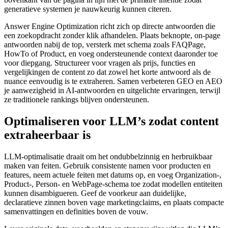
generatieve systemen je nauwkeurig kunnen citeren.
Answer Engine Optimization richt zich op directe antwoorden die
een zoekopdracht zonder klik afhandelen. Plaats beknopte, on‑page
antwoorden nabij de top, versterk met schema zoals FAQPage,
HowTo of Product, en voeg ondersteunende context daaronder toe
voor diepgang. Structureer voor vragen als prijs, functies en
vergelijkingen de content zo dat zowel het korte antwoord als de
nuance eenvoudig is te extraheren. Samen verbeteren GEO en AEO
je aanwezigheid in AI‑antwoorden en uitgelichte ervaringen, terwijl
ze traditionele rankings blijven ondersteunen.
Optimaliseren voor LLM’s zodat content
extraheerbaar is
LLM‑optimalisatie draait om het ondubbelzinnig en herbruikbaar
maken van feiten. Gebruik consistente namen voor producten en
features, neem actuele feiten met datums op, en voeg Organization-,
Product-, Person- en WebPage‑schema toe zodat modellen entiteiten
kunnen disambigueren. Geef de voorkeur aan duidelijke,
declaratieve zinnen boven vage marketingclaims, en plaats compacte
samenvattingen en definities boven de vouw.