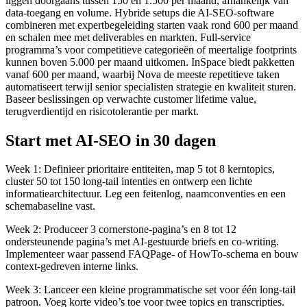
liggen doorgaans tussen 150 en 1.500 per maand, afhankelijk van
data‑toegang en volume. Hybride setups die AI‑SEO‑software
combineren met expertbegeleiding starten vaak rond 600 per maand
en schalen mee met deliverables en markten. Full‑service
programma’s voor competitieve categorieën of meertalige footprints
kunnen boven 5.000 per maand uitkomen. InSpace biedt pakketten
vanaf 600 per maand, waarbij Nova de meeste repetitieve taken
automatiseert terwijl senior specialisten strategie en kwaliteit sturen.
Baseer beslissingen op verwachte customer lifetime value,
terugverdientijd en risicotolerantie per markt.
Start met AI‑SEO in 30 dagen
Week 1: Definieer prioritaire entiteiten, map 5 tot 8 kerntopics,
cluster 50 tot 150 long‑tail intenties en ontwerp een lichte
informatiearchitectuur. Leg een feitenlog, naamconventies en een
schemabaseline vast.
Week 2: Produceer 3 cornerstone‑pagina’s en 8 tot 12
ondersteunende pagina’s met AI‑gestuurde briefs en co‑writing.
Implementeer waar passend FAQPage‑ of HowTo‑schema en bouw
context‑gedreven interne links.
Week 3: Lanceer een kleine programmatische set voor één long‑tail
patroon. Voeg korte video’s toe voor twee topics en transcripties.